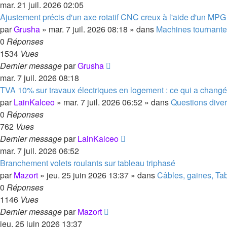
mar. 21 juil. 2026 02:05
Ajustement précis d'un axe rotatif CNC creux à l'aide d'un MPG
par
Grusha
»
mar. 7 juil. 2026 08:18
» dans
Machines tournantes 
0
Réponses
1534
Vues
Dernier message
par
Grusha
mar. 7 juil. 2026 08:18
TVA 10% sur travaux électriques en logement : ce qui a chang
par
LainKalceo
»
mar. 7 juil. 2026 06:52
» dans
Questions diver
0
Réponses
762
Vues
Dernier message
par
LainKalceo
mar. 7 juil. 2026 06:52
Branchement volets roulants sur tableau triphasé
par
Mazort
»
jeu. 25 juin 2026 13:37
» dans
Câbles, gaines, Ta
0
Réponses
1146
Vues
Dernier message
par
Mazort
jeu. 25 juin 2026 13:37