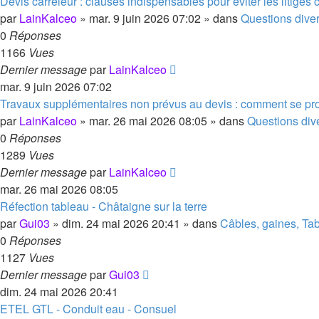
Devis carreleur : clauses indispensables pour éviter les litiges c
par
LainKalceo
»
mar. 9 juin 2026 07:02
» dans
Questions diver
0
Réponses
1166
Vues
Dernier message
par
LainKalceo
mar. 9 juin 2026 07:02
Travaux supplémentaires non prévus au devis : comment se pr
par
LainKalceo
»
mar. 26 mai 2026 08:05
» dans
Questions dive
0
Réponses
1289
Vues
Dernier message
par
LainKalceo
mar. 26 mai 2026 08:05
Réfection tableau - Châtaigne sur la terre
par
Gui03
»
dim. 24 mai 2026 20:41
» dans
Câbles, gaines, Tab
0
Réponses
1127
Vues
Dernier message
par
Gui03
dim. 24 mai 2026 20:41
ETEL GTL - Conduit eau - Consuel