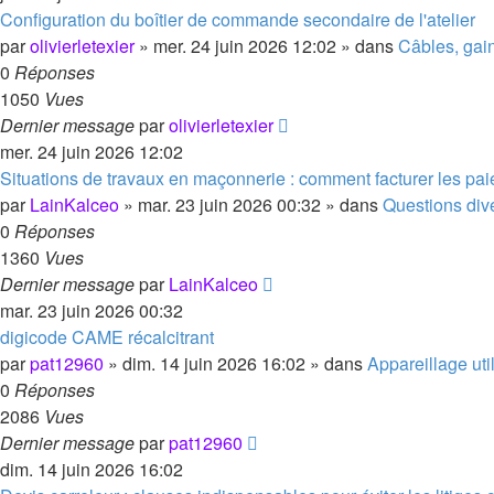
Configuration du boîtier de commande secondaire de l'atelier
par
olivierletexier
»
mer. 24 juin 2026 12:02
» dans
Câbles, gai
0
Réponses
1050
Vues
Dernier message
par
olivierletexier
mer. 24 juin 2026 12:02
Situations de travaux en maçonnerie : comment facturer les pai
par
LainKalceo
»
mar. 23 juin 2026 00:32
» dans
Questions dive
0
Réponses
1360
Vues
Dernier message
par
LainKalceo
mar. 23 juin 2026 00:32
digicode CAME récalcitrant
par
pat12960
»
dim. 14 juin 2026 16:02
» dans
Appareillage uti
0
Réponses
2086
Vues
Dernier message
par
pat12960
dim. 14 juin 2026 16:02