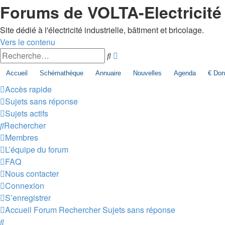
Forums de VOLTA-Electricité
Site dédié à l'électricité industrielle, bâtiment et bricolage.
Vers le contenu
Recherche
Rechercher
avancée
Accueil
Schémathèque
Annuaire
Nouvelles
Agenda
€ Don 
Accès rapide
Sujets sans réponse
Sujets actifs
Rechercher
Membres
L’équipe du forum
FAQ
Nous contacter
Connexion
S’enregistrer
Accueil
Forum
Rechercher
Sujets sans réponse
Rechercher