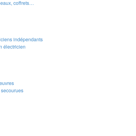
leaux, coffrets…
riciens indépendants
n électricien
nœuvres
s secourues