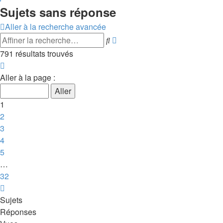
Sujets sans réponse
Aller à la recherche avancée
Recherche
Rechercher
avancée
791 résultats trouvés
Page
1
Aller à la page :
sur
32
1
2
3
4
5
…
32
Suivante
Sujets
Réponses