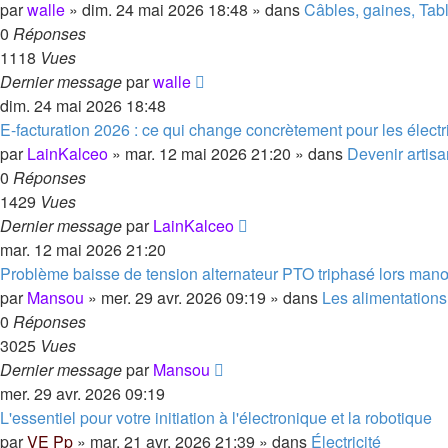
par
walle
»
dim. 24 mai 2026 18:48
» dans
Câbles, gaines, Tab
0
Réponses
1118
Vues
Dernier message
par
walle
dim. 24 mai 2026 18:48
E-facturation 2026 : ce qui change concrètement pour les élect
par
LainKalceo
»
mar. 12 mai 2026 21:20
» dans
Devenir artisa
0
Réponses
1429
Vues
Dernier message
par
LainKalceo
mar. 12 mai 2026 21:20
Problème baisse de tension alternateur PTO triphasé lors ma
par
Mansou
»
mer. 29 avr. 2026 09:19
» dans
Les alimentation
0
Réponses
3025
Vues
Dernier message
par
Mansou
mer. 29 avr. 2026 09:19
L'essentiel pour votre initiation à l'électronique et la robotique
par
VE Pp
»
mar. 21 avr. 2026 21:39
» dans
Électricité