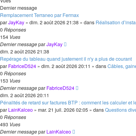
Vues
Dernier message
Remplacement Terraneo par Fermax
par
JayKay
»
dim. 2 août 2026 21:38
» dans
Réalisation d’instal
0
Réponses
154
Vues
Dernier message
par
JayKay
dim. 2 août 2026 21:38
Repérage du tableau quand justement il n'y a plus de courant
par
FabriceD524
»
dim. 2 août 2026 20:11
» dans
Câbles, gain
0
Réponses
153
Vues
Dernier message
par
FabriceD524
dim. 2 août 2026 20:11
Pénalités de retard sur factures BTP : comment les calculer et 
par
LainKalceo
»
mar. 21 juil. 2026 02:05
» dans
Questions dive
0
Réponses
493
Vues
Dernier message
par
LainKalceo