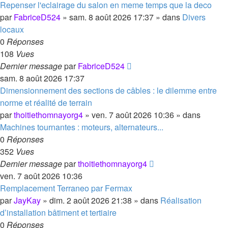
Repenser l'eclairage du salon en meme temps que la deco
par
FabriceD524
»
sam. 8 août 2026 17:37
» dans
Divers
locaux
0
Réponses
108
Vues
Dernier message
par
FabriceD524
sam. 8 août 2026 17:37
Dimensionnement des sections de câbles : le dilemme entre
norme et réalité de terrain
par
thoitiethomnayorg4
»
ven. 7 août 2026 10:36
» dans
Machines tournantes : moteurs, alternateurs...
0
Réponses
352
Vues
Dernier message
par
thoitiethomnayorg4
ven. 7 août 2026 10:36
Remplacement Terraneo par Fermax
par
JayKay
»
dim. 2 août 2026 21:38
» dans
Réalisation
d’installation bâtiment et tertiaire
0
Réponses