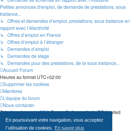
Petites annonces d'emploi, de demande de prestations, sous
traitance...
↳ Offres et demandes d’emploi, prestations, sous traitance en
rapport avec l’électricité
↳ Offres d’emploi en France
↳ Offres d’emploi à l’étranger
↳ Demandes d’emploi
↳ Demandes de stage
↳ Demandes pour des prestations, de la sous traitance...
Accueil
Forum
Heures au format
UTC+02:00
Supprimer les cookies
Membres
L’équipe du forum
Nous contacter
Développé par
phpBB
® Forum Software © phpBB Limited
Traduit par
phpBB-fr.com
En poursuivant votre navigation, vous acceptez
Confidentialité
|
Conditions
l’utilisation de cookies.
En savoir plus