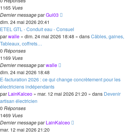
0
Réponses
1165
Vues
Dernier message
par
Gui03
dim. 24 mai 2026 20:41
ETEL GTL - Conduit eau - Consuel
par
walle
»
dim. 24 mai 2026 18:48
» dans
Câbles, gaines,
Tableaux, coffrets…
0
Réponses
1169
Vues
Dernier message
par
walle
dim. 24 mai 2026 18:48
E-facturation 2026 : ce qui change concrètement pour les
électriciens indépendants
par
LainKalceo
»
mar. 12 mai 2026 21:20
» dans
Devenir
artisan électricien
0
Réponses
1469
Vues
Dernier message
par
LainKalceo
mar. 12 mai 2026 21:20