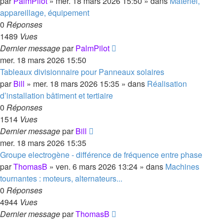
par
PalmPilot
»
mer. 18 mars 2026 15:50
» dans
Matériel,
appareillage, équipement
0
Réponses
1489
Vues
Dernier message
par
PalmPilot
mer. 18 mars 2026 15:50
Tableaux divisionnaire pour Panneaux solaires
par
Bill
»
mer. 18 mars 2026 15:35
» dans
Réalisation
d’installation bâtiment et tertiaire
0
Réponses
1514
Vues
Dernier message
par
Bill
mer. 18 mars 2026 15:35
Groupe electrogène - différence de fréquence entre phase
par
ThomasB
»
ven. 6 mars 2026 13:24
» dans
Machines
tournantes : moteurs, alternateurs...
0
Réponses
4944
Vues
Dernier message
par
ThomasB