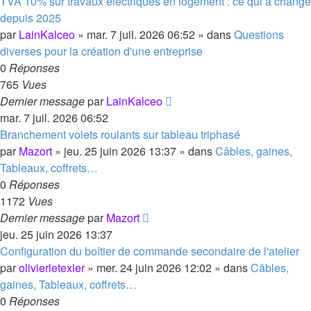
TVA 10% sur travaux électriques en logement : ce qui a changé
depuis 2025
par
LainKalceo
»
mar. 7 juil. 2026 06:52
» dans
Questions
diverses pour la création d'une entreprise
0
Réponses
765
Vues
Dernier message
par
LainKalceo
mar. 7 juil. 2026 06:52
Branchement volets roulants sur tableau triphasé
par
Mazort
»
jeu. 25 juin 2026 13:37
» dans
Câbles, gaines,
Tableaux, coffrets…
0
Réponses
1172
Vues
Dernier message
par
Mazort
jeu. 25 juin 2026 13:37
Configuration du boîtier de commande secondaire de l'atelier
par
olivierletexier
»
mer. 24 juin 2026 12:02
» dans
Câbles,
gaines, Tableaux, coffrets…
0
Réponses