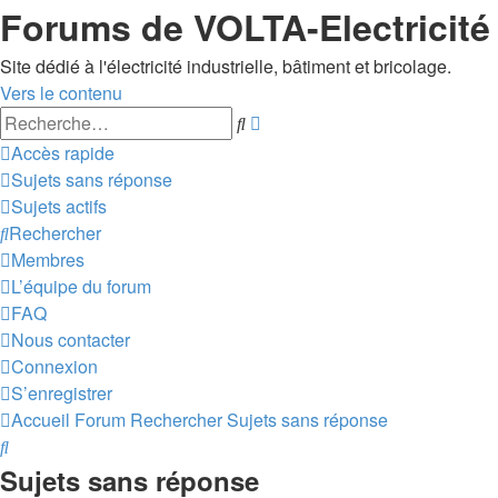
Forums de VOLTA-Electricité
Site dédié à l'électricité industrielle, bâtiment et bricolage.
Vers le contenu
Recherche
Rechercher
avancée
Accès rapide
Sujets sans réponse
Sujets actifs
Rechercher
Membres
L’équipe du forum
FAQ
Nous contacter
Connexion
S’enregistrer
Accueil
Forum
Rechercher
Sujets sans réponse
Rechercher
Sujets sans réponse