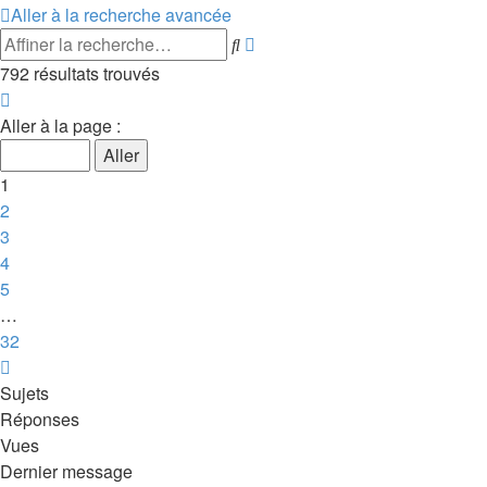
Aller à la recherche avancée
Recherche
Rechercher
avancée
792 résultats trouvés
Page
1
Aller à la page :
sur
32
1
2
3
4
5
…
32
Suivante
Sujets
Réponses
Vues
Dernier message