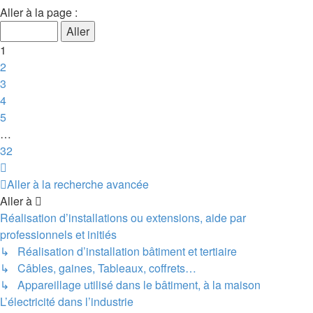
1
Aller à la page :
sur
32
1
2
3
4
5
…
32
Suivante
Aller à la recherche avancée
Aller à
Réalisation d’installations ou extensions, aide par
professionnels et initiés
↳ Réalisation d’installation bâtiment et tertiaire
↳ Câbles, gaines, Tableaux, coffrets…
↳ Appareillage utilisé dans le bâtiment, à la maison
L’électricité dans l’industrie