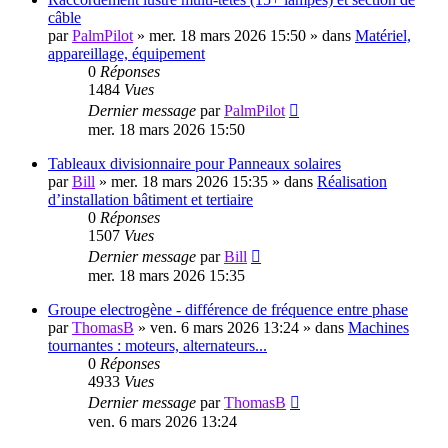
câble
par
PalmPilot
»
mer. 18 mars 2026 15:50
» dans
Matériel,
appareillage, équipement
0
Réponses
1484
Vues
Dernier message
par
PalmPilot
mer. 18 mars 2026 15:50
Tableaux divisionnaire pour Panneaux solaires
par
Bill
»
mer. 18 mars 2026 15:35
» dans
Réalisation
d’installation bâtiment et tertiaire
0
Réponses
1507
Vues
Dernier message
par
Bill
mer. 18 mars 2026 15:35
Groupe electrogène - différence de fréquence entre phase
par
ThomasB
»
ven. 6 mars 2026 13:24
» dans
Machines
tournantes : moteurs, alternateurs...
0
Réponses
4933
Vues
Dernier message
par
ThomasB
ven. 6 mars 2026 13:24