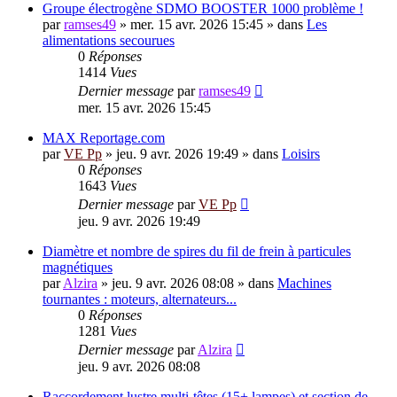
Groupe électrogène SDMO BOOSTER 1000 problème !
par
ramses49
»
mer. 15 avr. 2026 15:45
» dans
Les
alimentations secourues
0
Réponses
1414
Vues
Dernier message
par
ramses49
mer. 15 avr. 2026 15:45
MAX Reportage.com
par
VE Pp
»
jeu. 9 avr. 2026 19:49
» dans
Loisirs
0
Réponses
1643
Vues
Dernier message
par
VE Pp
jeu. 9 avr. 2026 19:49
Diamètre et nombre de spires du fil de frein à particules
magnétiques
par
Alzira
»
jeu. 9 avr. 2026 08:08
» dans
Machines
tournantes : moteurs, alternateurs...
0
Réponses
1281
Vues
Dernier message
par
Alzira
jeu. 9 avr. 2026 08:08
Raccordement lustre multi-têtes (15+ lampes) et section de