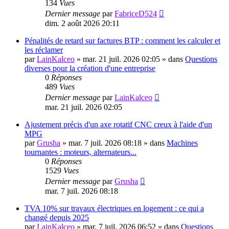
134
Vues
Dernier message
par
FabriceD524
dim. 2 août 2026 20:11
Pénalités de retard sur factures BTP : comment les calculer et
les réclamer
par
LainKalceo
»
mar. 21 juil. 2026 02:05
» dans
Questions
diverses pour la création d'une entreprise
0
Réponses
489
Vues
Dernier message
par
LainKalceo
mar. 21 juil. 2026 02:05
Ajustement précis d'un axe rotatif CNC creux à l'aide d'un
MPG
par
Grusha
»
mar. 7 juil. 2026 08:18
» dans
Machines
tournantes : moteurs, alternateurs...
0
Réponses
1529
Vues
Dernier message
par
Grusha
mar. 7 juil. 2026 08:18
TVA 10% sur travaux électriques en logement : ce qui a
changé depuis 2025
par
LainKalceo
»
mar. 7 juil. 2026 06:52
» dans
Questions