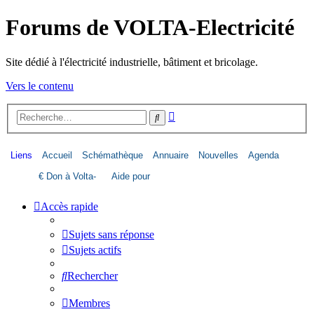
Forums de VOLTA-Electricité
Site dédié à l'électricité industrielle, bâtiment et bricolage.
Vers le contenu
Recherche
Rechercher
avancée
Liens
Accueil
Schémathèque
Annuaire
Nouvelles
Agenda
€ Don à Volta-
Aide pour
Életricité
image dans le
Accès rapide
forum
Sujets sans réponse
Sujets actifs
Rechercher
Membres