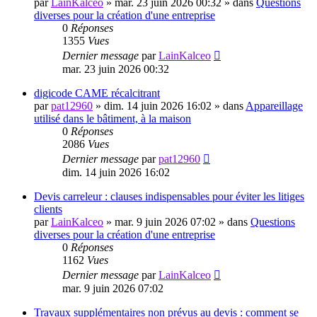
par
LainKalceo
»
mar. 23 juin 2026 00:32
» dans
Questions
diverses pour la création d'une entreprise
0
Réponses
1355
Vues
Dernier message
par
LainKalceo
mar. 23 juin 2026 00:32
digicode CAME récalcitrant
par
pat12960
»
dim. 14 juin 2026 16:02
» dans
Appareillage
utilisé dans le bâtiment, à la maison
0
Réponses
2086
Vues
Dernier message
par
pat12960
dim. 14 juin 2026 16:02
Devis carreleur : clauses indispensables pour éviter les litiges
clients
par
LainKalceo
»
mar. 9 juin 2026 07:02
» dans
Questions
diverses pour la création d'une entreprise
0
Réponses
1162
Vues
Dernier message
par
LainKalceo
mar. 9 juin 2026 07:02
Travaux supplémentaires non prévus au devis : comment se