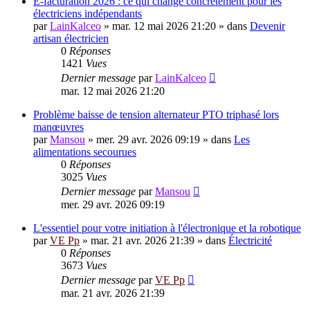
E-facturation 2026 : ce qui change concrètement pour les
électriciens indépendants
par
LainKalceo
»
mar. 12 mai 2026 21:20
» dans
Devenir
artisan électricien
0
Réponses
1421
Vues
Dernier message
par
LainKalceo
mar. 12 mai 2026 21:20
Problème baisse de tension alternateur PTO triphasé lors
manœuvres
par
Mansou
»
mer. 29 avr. 2026 09:19
» dans
Les
alimentations secourues
0
Réponses
3025
Vues
Dernier message
par
Mansou
mer. 29 avr. 2026 09:19
L'essentiel pour votre initiation à l'électronique et la robotique
par
VE Pp
»
mar. 21 avr. 2026 21:39
» dans
Électricité
0
Réponses
3673
Vues
Dernier message
par
VE Pp
mar. 21 avr. 2026 21:39