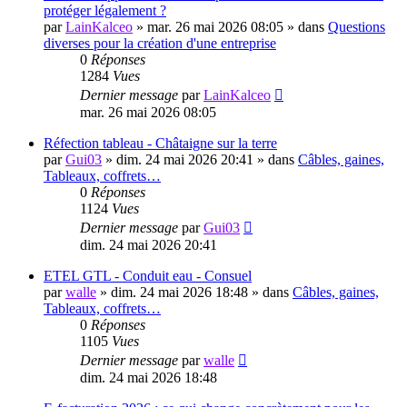
protéger légalement ?
par
LainKalceo
»
mar. 26 mai 2026 08:05
» dans
Questions
diverses pour la création d'une entreprise
0
Réponses
1284
Vues
Dernier message
par
LainKalceo
mar. 26 mai 2026 08:05
Réfection tableau - Châtaigne sur la terre
par
Gui03
»
dim. 24 mai 2026 20:41
» dans
Câbles, gaines,
Tableaux, coffrets…
0
Réponses
1124
Vues
Dernier message
par
Gui03
dim. 24 mai 2026 20:41
ETEL GTL - Conduit eau - Consuel
par
walle
»
dim. 24 mai 2026 18:48
» dans
Câbles, gaines,
Tableaux, coffrets…
0
Réponses
1105
Vues
Dernier message
par
walle
dim. 24 mai 2026 18:48