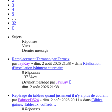
2
3
4
5
…
32
Suivante
Sujets
Réponses
Vues
Dernier message
Remplacement Terraneo par Fermax
par
JayKay
»
dim. 2 août 2026 21:38
» dans
Réalisation
d’installation bâtiment et tertiaire
0
Réponses
137
Vues
Dernier message
par
JayKay
dim. 2 août 2026 21:38
Repérage du tableau quand justement il n'y a plus de courant
par
FabriceD524
»
dim. 2 août 2026 20:11
» dans
Câbles,
gaines, Tableaux, coffrets…
0
Réponses