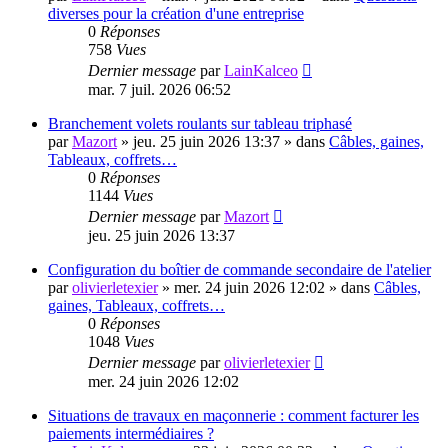
diverses pour la création d'une entreprise
0
Réponses
758
Vues
Dernier message
par
LainKalceo
mar. 7 juil. 2026 06:52
Branchement volets roulants sur tableau triphasé
par
Mazort
»
jeu. 25 juin 2026 13:37
» dans
Câbles, gaines,
Tableaux, coffrets…
0
Réponses
1144
Vues
Dernier message
par
Mazort
jeu. 25 juin 2026 13:37
Configuration du boîtier de commande secondaire de l'atelier
par
olivierletexier
»
mer. 24 juin 2026 12:02
» dans
Câbles,
gaines, Tableaux, coffrets…
0
Réponses
1048
Vues
Dernier message
par
olivierletexier
mer. 24 juin 2026 12:02
Situations de travaux en maçonnerie : comment facturer les
paiements intermédiaires ?