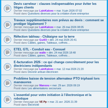
Devis carreleur : clauses indispensables pour éviter les
litiges clients
Dernier message par
LainKalceo
«
mar. 9 juin 2026 07:02
Posté dans
Questions diverses pour la création d'une entreprise
Travaux supplémentaires non prévus au devis : comment se
protéger légalement ?
Dernier message par
LainKalceo
«
mar. 26 mai 2026 08:05
Posté dans
Questions diverses pour la création d'une entreprise
Réfection tableau - Châtaigne sur la terre
Dernier message par
Gui03
«
dim. 24 mai 2026 20:41
Posté dans
Câbles, gaines, Tableaux, coffrets…
ETEL GTL - Conduit eau - Consuel
Dernier message par
walle
«
dim. 24 mai 2026 18:48
Posté dans
Câbles, gaines, Tableaux, coffrets…
E-facturation 2026 : ce qui change concrètement pour les
électriciens indépendants
Dernier message par
LainKalceo
«
mar. 12 mai 2026 21:20
Posté dans
Devenir artisan électricien
Problème baisse de tension alternateur PTO triphasé lors
manœuvres
Dernier message par
Mansou
«
mer. 29 avr. 2026 09:19
Posté dans
Les alimentations secourues
L'essentiel pour votre initiation à l'électronique et la
robotique
Dernier message par
VE Pp
«
mar. 21 avr. 2026 21:39
Posté dans
Électricité