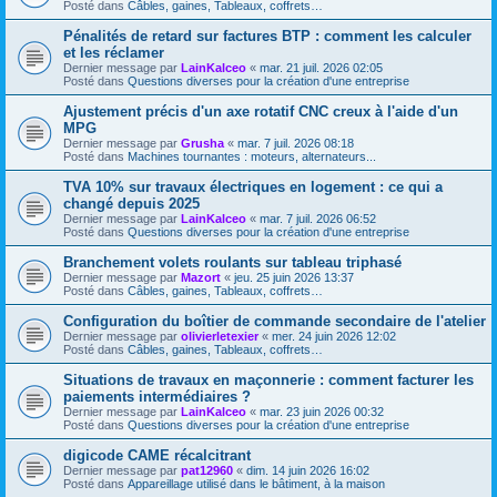
Posté dans
Câbles, gaines, Tableaux, coffrets…
Pénalités de retard sur factures BTP : comment les calculer
et les réclamer
Dernier message par
LainKalceo
«
mar. 21 juil. 2026 02:05
Posté dans
Questions diverses pour la création d'une entreprise
Ajustement précis d'un axe rotatif CNC creux à l'aide d'un
MPG
Dernier message par
Grusha
«
mar. 7 juil. 2026 08:18
Posté dans
Machines tournantes : moteurs, alternateurs...
TVA 10% sur travaux électriques en logement : ce qui a
changé depuis 2025
Dernier message par
LainKalceo
«
mar. 7 juil. 2026 06:52
Posté dans
Questions diverses pour la création d'une entreprise
Branchement volets roulants sur tableau triphasé
Dernier message par
Mazort
«
jeu. 25 juin 2026 13:37
Posté dans
Câbles, gaines, Tableaux, coffrets…
Configuration du boîtier de commande secondaire de l'atelier
Dernier message par
olivierletexier
«
mer. 24 juin 2026 12:02
Posté dans
Câbles, gaines, Tableaux, coffrets…
Situations de travaux en maçonnerie : comment facturer les
paiements intermédiaires ?
Dernier message par
LainKalceo
«
mar. 23 juin 2026 00:32
Posté dans
Questions diverses pour la création d'une entreprise
digicode CAME récalcitrant
Dernier message par
pat12960
«
dim. 14 juin 2026 16:02
Posté dans
Appareillage utilisé dans le bâtiment, à la maison