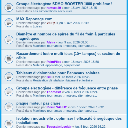
Groupe électrogène SDMO BOOSTER 1000 problème !
Dernier message par
ramses49
«
mer. 15 avr. 2026 15:45
Posté dans
Les alimentations secourues
MAX Reportage.com
Dernier message par
VE Pp
«
jeu. 9 avr. 2026 19:49
Posté dans
Loisirs
Diamètre et nombre de spires du fil de frein à particules
magnétiques
Dernier message par
Alzira
«
jeu. 9 avr. 2026 08:08
Posté dans
Machines tournantes : moteurs, alternateurs...
Raccordement lustre multi-têtes (15+ lampes) et section de
câble
Dernier message par
PalmPilot
«
mer. 18 mars 2026 15:50
Posté dans
Matériel, appareillage, équipement
Tableaux divisionnaire pour Panneaux solaires
Dernier message par
Bill
«
mer. 18 mars 2026 15:35
Posté dans
Réalisation d’installation bâtiment et tertiaire
Groupe electrogène - différence de fréquence entre phase
Dernier message par
ThomasB
«
ven. 6 mars 2026 13:24
Posté dans
Machines tournantes : moteurs, alternateurs...
plaque moteur pas claire
Dernier message par
Pierre SAHUC
«
dim. 15 févr. 2026 19:32
Posté dans
Machines tournantes : moteurs, alternateurs...
Isolation industrielle : optimiser l’efficacité énergétique des
installations
Dernier message par
ToussaintLeclair
«
jeu. 5 févr. 2026 16:22