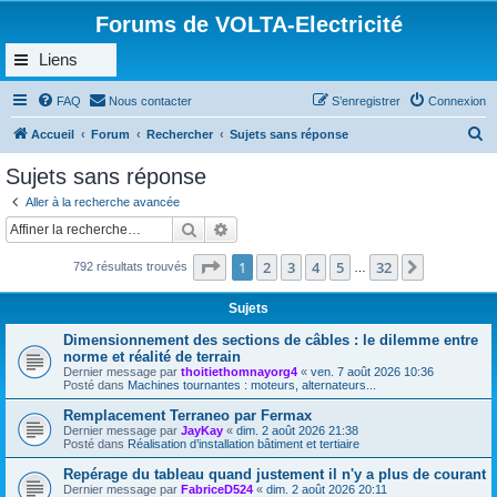
Forums de VOLTA-Electricité
Liens
FAQ
Nous contacter
S’enregistrer
Connexion
R
Accueil
Forum
Rechercher
Sujets sans réponse
e
Sujets sans réponse
c
Aller à la recherche avancée
h
Rechercher
Recherche avancée
e
Page
1
sur
32
1
2
3
4
5
32
Suivante
792 résultats trouvés
r
…
c
Sujets
h
Dimensionnement des sections de câbles : le dilemme entre
e
norme et réalité de terrain
Dernier message par
thoitiethomnayorg4
«
ven. 7 août 2026 10:36
r
Posté dans
Machines tournantes : moteurs, alternateurs...
Remplacement Terraneo par Fermax
Dernier message par
JayKay
«
dim. 2 août 2026 21:38
Posté dans
Réalisation d’installation bâtiment et tertiaire
Repérage du tableau quand justement il n'y a plus de courant
Dernier message par
FabriceD524
«
dim. 2 août 2026 20:11