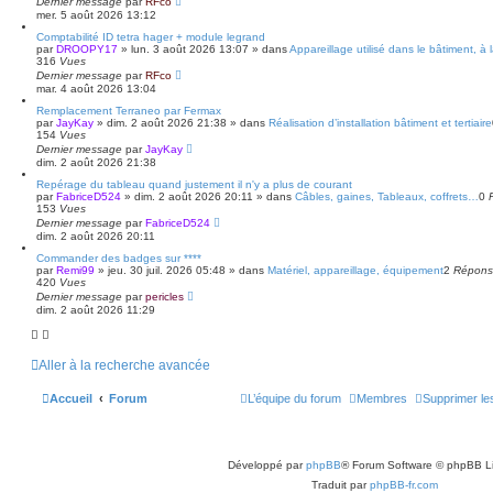
Dernier message
par
RFco
a
mer. 5 août 2026 13:12
n
c
Comptabilité ID tetra hager + module legrand
é
par
DROOPY17
»
lun. 3 août 2026 13:07
» dans
Appareillage utilisé dans le bâtiment, à
e
316
Vues
Dernier message
par
RFco
mar. 4 août 2026 13:04
Remplacement Terraneo par Fermax
par
JayKay
»
dim. 2 août 2026 21:38
» dans
Réalisation d’installation bâtiment et tertiaire
154
Vues
Dernier message
par
JayKay
dim. 2 août 2026 21:38
Repérage du tableau quand justement il n'y a plus de courant
par
FabriceD524
»
dim. 2 août 2026 20:11
» dans
Câbles, gaines, Tableaux, coffrets…
0
153
Vues
Dernier message
par
FabriceD524
dim. 2 août 2026 20:11
Commander des badges sur ****
par
Remi99
»
jeu. 30 juil. 2026 05:48
» dans
Matériel, appareillage, équipement
2
Répons
420
Vues
Dernier message
par
pericles
dim. 2 août 2026 11:29
Aller à la recherche avancée
Accueil
Forum
L’équipe du forum
Membres
Supprimer le
Développé par
phpBB
® Forum Software © phpBB L
Traduit par
phpBB-fr.com