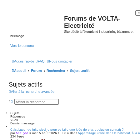
Forums de VOLTA-
Electricité
Site dédié à l'électricité industrielle, bâtiment et
bricolage.
Vers le contenu
Accès rapide
FAQ
Nous contacter
Accueil
Forum
Rechercher
Sujets actifs
Sujets actifs
Aller à la recherche avancée
R
R
e
e
c
c
h
h
Sujets
e
e
Réponses
r
r
Vues
c
c
Dernier message
h
h
Calculateur de fuite piscine pour se faire une idée de prix, quelqu'un connaît ?
e
e
par
AnaLysa
»
mer. 5 août 2026 13:03
» dans
Appareillage utilisé dans le bâtiment, à la 
r
a
234
Vues
v