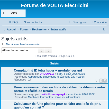
Forums de VOLTA-Electricité
Liens
FAQ
Nous contacter
S’enregistrer
Connexion
R
Accueil
Forum
Rechercher
Sujets actifs
e
Sujets actifs
c
Aller à la recherche avancée
h
Rechercher
Recherche avancée
e
6 résultats trouvés • Page
1
sur
1
r
Sujets
c
Comptabilité ID tetra hager + module legrand
h
Dernier message par
DROOPY17
«
sam. 8 août 2026 09:35
e
Posté dans
Appareillage utilisé dans le bâtiment, à la maison
Réponses :
14
1
2
r
Dimensionnement des sections de câbles : le dilemme entre
norme et réalité de terrain
Dernier message par
thoitiethomnayorg4
«
ven. 7 août 2026 10:36
Posté dans
Machines tournantes : moteurs, alternateurs...
Calculateur de fuite piscine pour se faire une idée de prix,
quelqu'un connaît ?