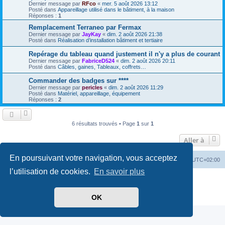
Dernier message par
RFco
«
mer. 5 août 2026 13:12
Posté dans
Appareillage utilisé dans le bâtiment, à la maison
Réponses :
1
Remplacement Terraneo par Fermax
Dernier message par
JayKay
«
dim. 2 août 2026 21:38
Posté dans
Réalisation d’installation bâtiment et tertiaire
Repérage du tableau quand justement il n'y a plus de courant
Dernier message par
FabriceD524
«
dim. 2 août 2026 20:11
Posté dans
Câbles, gaines, Tableaux, coffrets…
Commander des badges sur ****
Dernier message par
pericles
«
dim. 2 août 2026 11:29
Posté dans
Matériel, appareillage, équipement
Réponses :
2
6 résultats trouvés • Page
1
sur
1
Aller à
En poursuivant votre navigation, vous acceptez
Accueil
Forum
Heures au format
UTC+02:00
l’utilisation de cookies.
En savoir plus
Développé par
phpBB
® Forum Software © phpBB Limited
Traduit par
phpBB-fr.com
Confidentialité
|
Conditions
OK