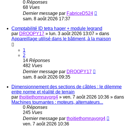
0
Réponses
68
Vues
Dernier message
par
FabriceD524
sam. 8 août 2026 17:37
Comptabilité ID tetra hager + module legrand
par
DROOPY17
»
lun. 3 août 2026 13:07
» dans
Appareillage utilisé dans le bâtiment, à la maison
1
2
14
Réponses
482
Vues
Dernier message
par
DROOPY17
sam. 8 août 2026 09:35
Dimensionnement des sections de câbles : le dilemme
entre norme et réalité de terrain
par
thoitiethomnayorg4
»
ven. 7 août 2026 10:36
» dans
Machines tournantes : moteurs, alternateurs...
0
Réponses
245
Vues
Dernier message
par
thoitiethomnayorg4
ven. 7 août 2026 10:36