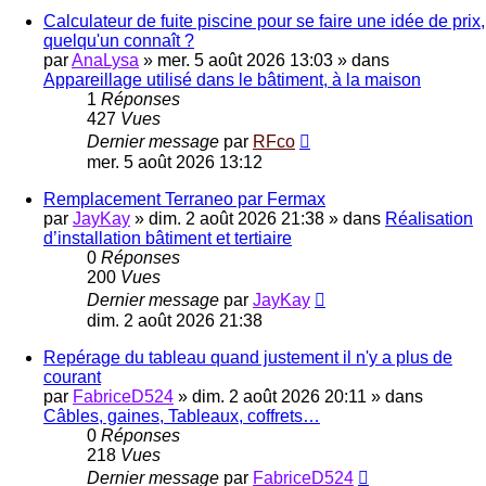
Calculateur de fuite piscine pour se faire une idée de prix,
quelqu'un connaît ?
par
AnaLysa
»
mer. 5 août 2026 13:03
» dans
Appareillage utilisé dans le bâtiment, à la maison
1
Réponses
427
Vues
Dernier message
par
RFco
mer. 5 août 2026 13:12
Remplacement Terraneo par Fermax
par
JayKay
»
dim. 2 août 2026 21:38
» dans
Réalisation
d’installation bâtiment et tertiaire
0
Réponses
200
Vues
Dernier message
par
JayKay
dim. 2 août 2026 21:38
Repérage du tableau quand justement il n'y a plus de
courant
par
FabriceD524
»
dim. 2 août 2026 20:11
» dans
Câbles, gaines, Tableaux, coffrets…
0
Réponses
218
Vues
Dernier message
par
FabriceD524