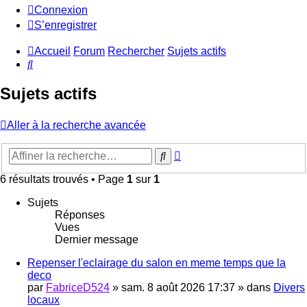
Connexion
S’enregistrer
Accueil
Forum
Rechercher
Sujets actifs
Rechercher
Sujets actifs
Aller à la recherche avancée
Recherche
Rechercher
avancée
6 résultats trouvés • Page
1
sur
1
Sujets
Réponses
Vues
Dernier message
Repenser l'eclairage du salon en meme temps que la
deco
par
FabriceD524
»
sam. 8 août 2026 17:37
» dans
Divers
locaux