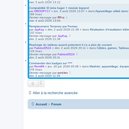
mer. 5 août 2026 13:12
Comptabilité ID tetra hager + module legrand
par
DROOPY17
»
lun. 3 août 2026 13:07
» dans
Appareillage utilisé dans
299
Vues
Dernier message
par
RFco
mar. 4 août 2026 13:04
Remplacement Terraneo par Fermax
par
JayKay
»
dim. 2 août 2026 21:38
» dans
Réalisation d’installation bâtim
132
Vues
Dernier message
par
JayKay
dim. 2 août 2026 21:38
Repérage du tableau quand justement il n'y a plus de courant
par
FabriceD524
»
dim. 2 août 2026 20:11
» dans
Câbles, gaines, Tableau
129
Vues
Dernier message
par
FabriceD524
dim. 2 août 2026 20:11
Commander des badges sur ****
par
Remi99
»
jeu. 30 juil. 2026 05:48
» dans
Matériel, appareillage, équip
378
Vues
Dernier message
par
pericles
dim. 2 août 2026 11:29
Aller à la recherche avancée
Accueil
Forum