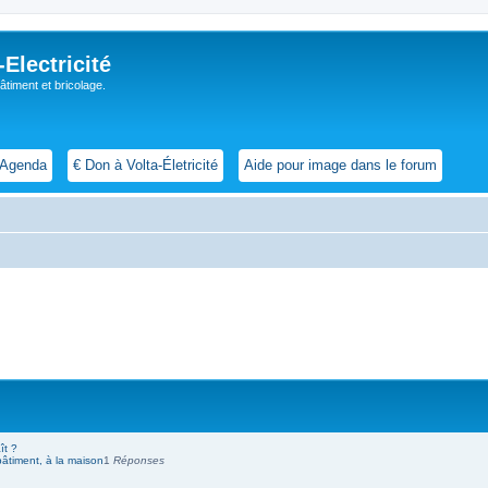
lectricité
 bâtiment et bricolage.
Agenda
€ Don à Volta-Életricité
Aide pour image dans le forum
ît ?
 bâtiment, à la maison
1
Réponses