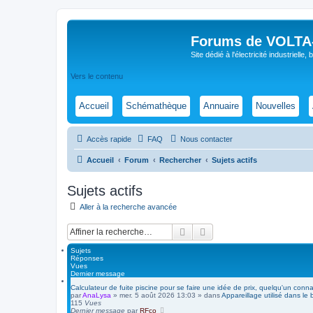
Forums de VOLTA-E
Site dédié à l'électricité industrielle,
Vers le contenu
Accueil
Schémathèque
Annuaire
Nouvelles
Accès rapide
FAQ
Nous contacter
Accueil
Forum
Rechercher
Sujets actifs
Sujets actifs
Aller à la recherche avancée
Rechercher
Recherche avancée
Sujets
Réponses
Vues
Dernier message
Calculateur de fuite piscine pour se faire une idée de prix, quelqu'un conna
par
AnaLysa
»
mer. 5 août 2026 13:03
» dans
Appareillage utilisé dans le
115
Vues
Dernier message
par
RFco