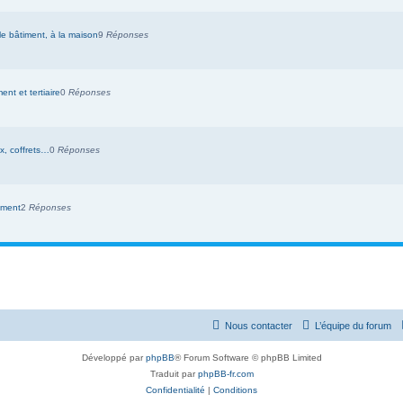
 le bâtiment, à la maison
9
Réponses
ent et tertiaire
0
Réponses
x, coffrets…
0
Réponses
ement
2
Réponses
Nous contacter
L’équipe du forum
Développé par
phpBB
® Forum Software © phpBB Limited
Traduit par
phpBB-fr.com
Confidentialité
|
Conditions