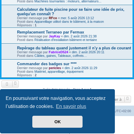
Posté dans
Machines tournantes : moteurs, alternateurs...
Calculateur de fuite piscine pour se faire une idée de prix,
quelqu'un connaît ?
Dernier message par
RFco
«
mer. 5 août 2026 13:12
Posté dans
Appareillage utilisé dans le bâtiment, à la maison
Réponses :
1
Remplacement Terraneo par Fermax
Dernier message par
JayKay
«
dim. 2 août 2026 21:38
Posté dans
Réalisation d’installation bâtiment et tertiaire
Repérage du tableau quand justement il n'y a plus de courant
Dernier message par
FabriceD524
«
dim. 2 août 2026 20:11
Posté dans
Câbles, gaines, Tableaux, coffrets…
Commander des badges sur ****
Dernier message par
pericles
«
dim. 2 août 2026 11:29
Posté dans
Matériel, appareillage, équipement
Réponses :
2
7 résultats trouvés • Page
1
sur
1
En poursuivant votre navigation, vous acceptez
Aller à
l’utilisation de cookies.
En savoir plus
Accueil
Forum
Heures au format
UTC+02:00
OK
Développé par
phpBB
® Forum Software © phpBB Limited
Traduit par
phpBB-fr.com
Confidentialité
|
Conditions