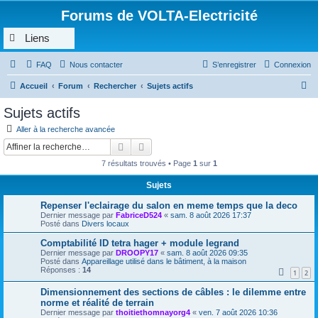
Forums de VOLTA-Electricité
Liens
FAQ
Nous contacter
S’enregistrer
Connexion
R
Accueil
Forum
Rechercher
Sujets actifs
e
Sujets actifs
c
Aller à la recherche avancée
h
Rechercher
Recherche avancée
e
7 résultats trouvés • Page
1
sur
1
r
Sujets
c
Repenser l'eclairage du salon en meme temps que la deco
h
Dernier message par
FabriceD524
«
sam. 8 août 2026 17:37
e
Posté dans
Divers locaux
r
Comptabilité ID tetra hager + module legrand
Dernier message par
DROOPY17
«
sam. 8 août 2026 09:35
Posté dans
Appareillage utilisé dans le bâtiment, à la maison
Réponses :
14
1
2
Dimensionnement des sections de câbles : le dilemme entre
norme et réalité de terrain
Dernier message par
thoitiethomnayorg4
«
ven. 7 août 2026 10:36