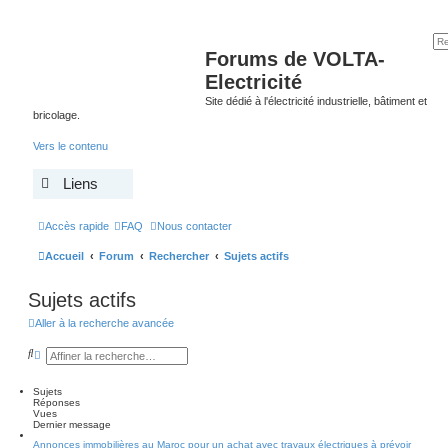
Forums de VOLTA-
Electricité
Site dédié à l'électricité industrielle, bâtiment et
bricolage.
Vers le contenu
Liens
Accès rapide
FAQ
Nous contacter
Accueil
Forum
Rechercher
Sujets actifs
Sujets actifs
Aller à la recherche avancée
R
R
e
e
c
c
h
h
Sujets
e
e
Réponses
r
r
Vues
c
c
Dernier message
h
h
Annonces immobilières au Maroc pour un achat avec travaux électriques à prévoir
e
e