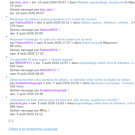
par
bea_trice
»
lun. 10 août 2026 05:57
» dans
Matériel, appareillage, équipement
0
Rép
r
a
15
Vues
v
Dernier message
par
bea_trice
a
lun. 10 août 2026 05:57
n
c
Repérage du tableau quand justement il n'y a plus de courant
é
par
FabriceD524
»
dim. 2 août 2026 20:11
» dans
Câbles, gaines, Tableaux, coffrets…
1
e
270
Vues
Dernier message
par
FabriceD524
dim. 9 août 2026 20:05
Repenser l'eclairage du salon en meme temps que la deco
par
FabriceD524
»
sam. 8 août 2026 17:37
» dans
Divers locaux
0
Réponses
98
Vues
Dernier message
par
FabriceD524
sam. 8 août 2026 17:37
Comptabilité ID tetra hager + module legrand
par
DROOPY17
»
lun. 3 août 2026 13:07
» dans
Appareillage utilisé dans le bâtiment, à
520
Vues
Dernier message
par
DROOPY17
sam. 8 août 2026 09:35
Dimensionnement des sections de câbles : le dilemme entre norme et réalité de terrain
par
thoitiethomnayorg4
»
ven. 7 août 2026 10:36
» dans
Machines tournantes : moteurs, 
318
Vues
Dernier message
par
thoitiethomnayorg4
ven. 7 août 2026 10:36
Calculateur de fuite piscine pour se faire une idée de prix, quelqu'un connaît ?
par
AnaLysa
»
mer. 5 août 2026 13:03
» dans
Appareillage utilisé dans le bâtiment, à la 
489
Vues
Dernier message
par
RFco
mer. 5 août 2026 13:12
Aller à la recherche avancée