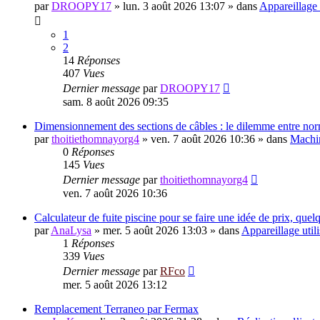
par
DROOPY17
»
lun. 3 août 2026 13:07
» dans
Appareillage 
1
2
14
Réponses
407
Vues
Dernier message
par
DROOPY17
sam. 8 août 2026 09:35
Dimensionnement des sections de câbles : le dilemme entre norme
par
thoitiethomnayorg4
»
ven. 7 août 2026 10:36
» dans
Machin
0
Réponses
145
Vues
Dernier message
par
thoitiethomnayorg4
ven. 7 août 2026 10:36
Calculateur de fuite piscine pour se faire une idée de prix, quel
par
AnaLysa
»
mer. 5 août 2026 13:03
» dans
Appareillage util
1
Réponses
339
Vues
Dernier message
par
RFco
mer. 5 août 2026 13:12
Remplacement Terraneo par Fermax