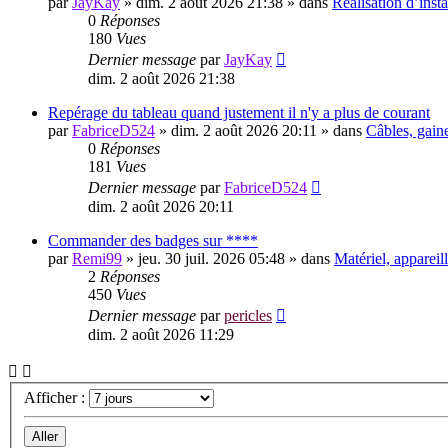
par
JayKay
»
dim. 2 août 2026 21:38
» dans
Réalisation d’insta
0
Réponses
180
Vues
Dernier message
par
JayKay
dim. 2 août 2026 21:38
Repérage du tableau quand justement il n'y a plus de courant
par
FabriceD524
»
dim. 2 août 2026 20:11
» dans
Câbles, gain
0
Réponses
181
Vues
Dernier message
par
FabriceD524
dim. 2 août 2026 20:11
Commander des badges sur ****
par
Remi99
»
jeu. 30 juil. 2026 05:48
» dans
Matériel, apparei
2
Réponses
450
Vues
Dernier message
par
pericles
dim. 2 août 2026 11:29
Afficher :