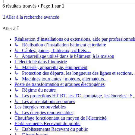
6 résultats trouvés • Page
1
sur
1
Aller à la recherche avancée
Aller à
Réalisation d’installations ou extensions, aide par professionnels 
↳ Réalisation d’installation bâtiment et tertiaire
↳ Câbles, gaines, Tableaux, coffrets…
↳ Appareillage utilisé dans le bâtiment, à la maison
L’électricité dans l’industrie
↳ Matériel, appareillage, équipement
↳ Protection des départs, les longueurs des lignes et sections
↳ Machines tournantes : moteurs, alternateurs...
Poste de transformation et groupes électrogènes
↳ Régime du neutre
↳ Les protections HT BT, les TC, comptage, les énergies : S,
↳ Les alimentations secourues
Les énergies renouvelables
↳ Les énergies renouvelables
Chauffage fonctionnant au moyen de l'électricité.
Etablissements Recevant du public
↳ Etablissements Recevant du public
↳ Divers locaux