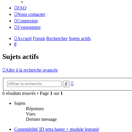
FAQ
Nous contacter
Connexion
S’enregistrer
Accueil
Forum
Rechercher
Sujets actifs
Rechercher
Sujets actifs
Aller à la recherche avancée
Recherche
Rechercher
avancée
6 résultats trouvés • Page
1
sur
1
Sujets
Réponses
Vues
Dernier message
Comptabilité ID tetra hager + module legrand