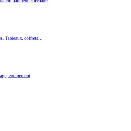
llation bâtiment et tertiaire
es, Tableaux, coffrets…
llage, équipement