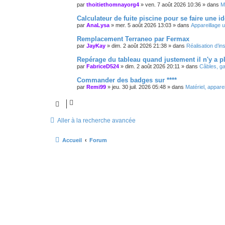
par
thoitiethomnayorg4
»
ven. 7 août 2026 10:36
» dans
M
Calculateur de fuite piscine pour se faire une i
par
AnaLysa
»
mer. 5 août 2026 13:03
» dans
Appareillage u
Remplacement Terraneo par Fermax
par
JayKay
»
dim. 2 août 2026 21:38
» dans
Réalisation d’ins
Repérage du tableau quand justement il n'y a p
par
FabriceD524
»
dim. 2 août 2026 20:11
» dans
Câbles, ga
Commander des badges sur ****
par
Remi99
»
jeu. 30 juil. 2026 05:48
» dans
Matériel, appare
Aller à la recherche avancée
Accueil
Forum