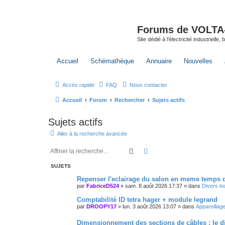
Forums de VOLTA-E
Site dédié à l'électricité industrielle,
Accueil
Schémathèque
Annuaire
Nouvelles
Accès rapide
FAQ
Nous contacter
Accueil
Forum
Rechercher
Sujets actifs
Sujets actifs
Aller à la recherche avancée
Rechercher
Recherche avancée
SUJETS
Repenser l'eclairage du salon en meme temps 
par
FabriceD524
»
sam. 8 août 2026 17:37
» dans
Divers l
Comptabilité ID tetra hager + module legrand
par
DROOPY17
»
lun. 3 août 2026 13:07
» dans
Appareillage
Dimensionnement des sections de câbles : le di