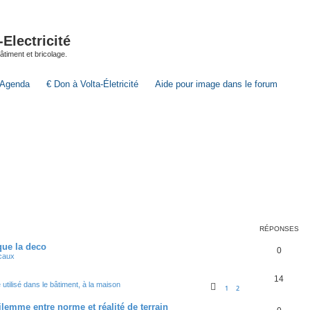
lectricité
 bâtiment et bricolage.
Agenda
€ Don à Volta-Életricité
Aide pour image dans le forum
RÉPONSES
que la deco
0
ocaux
14
 utilisé dans le bâtiment, à la maison
1
2
lemme entre norme et réalité de terrain