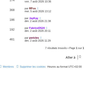
174
ven. 7 août 2026 10:36
par
RFco
368
mer. 5 août 2026 13:12
par
JayKay
186
dim. 2 août 2026 21:38
par
FabriceD524
192
dim. 2 août 2026 20:11
par
pericles
461
dim. 2 août 2026 11:29
7 résultats trouvés • Page
1
sur
1
Aller à
Membres
Supprimer les cookies
Heures au format
UTC+02:00