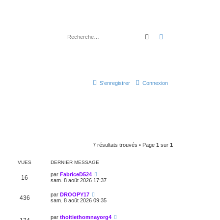
Rechercher
Recherche avancé
S’enregistrer
Connexion
7 résultats trouvés • Page
1
sur
1
VUES
DERNIER MESSAGE
par
FabriceD524
16
sam. 8 août 2026 17:37
par
DROOPY17
436
sam. 8 août 2026 09:35
par
thoitiethomnayorg4