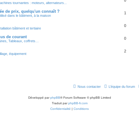
0
achines tournantes : moteurs, alternateurs...
dée de prix, quelqu'un connaît ?
1
tilisé dans le bâtiment, à la maison
0
tallation bâtiment et tertiaire
lus de courant
0
ines, Tableaux, coffrets…
2
illage, équipement
Nous contacter
L’équipe du forum
Développé par
phpBB
® Forum Software © phpBB Limited
Traduit par
phpBB-fr.com
Confidentialité
|
Conditions