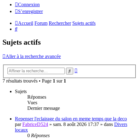
Connexion
S’enregistrer
Accueil
Forum
Rechercher
Sujets actifs
Rechercher
Sujets actifs
Aller à la recherche avancée
Recherche
Rechercher
avancée
7 résultats trouvés • Page
1
sur
1
Sujets
Réponses
Vues
Dernier message
Repenser l'eclairage du salon en meme temps que la deco
par
FabriceD524
»
sam. 8 août 2026 17:37
» dans
Divers
locaux
0
Réponses