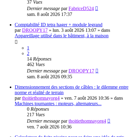
37
Vues
Dernier message
par
FabriceD524
sam. 8 août 2026 17:37
Comptabilité ID tetra hager + module legrand
par
DROOPY17
»
lun. 3 août 2026 13:07
» dans
Appareillage utilisé dans le bâtiment, à la maison
1
2
14
Réponses
462
Vues
Dernier message
par
DROOPY17
sam. 8 août 2026 09:35
Dimensionnement des sections de câbles : le dilemme entre
norme et réalité de terrain
par
thoitiethomnayorg4
»
ven. 7 août 2026 10:36
» dans
Machines tournantes : moteurs, alternateurs...
0
Réponses
217
Vues
Dernier message
par
thoitiethomnayorg4
ven. 7 août 2026 10:36