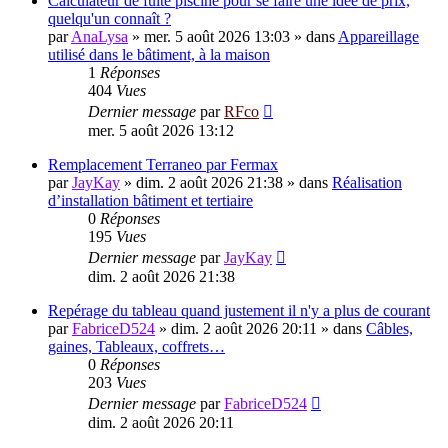
Calculateur de fuite piscine pour se faire une idée de prix,
quelqu'un connaît ?
par
AnaLysa
»
mer. 5 août 2026 13:03
» dans
Appareillage
utilisé dans le bâtiment, à la maison
1
Réponses
404
Vues
Dernier message
par
RFco
mer. 5 août 2026 13:12
Remplacement Terraneo par Fermax
par
JayKay
»
dim. 2 août 2026 21:38
» dans
Réalisation
d’installation bâtiment et tertiaire
0
Réponses
195
Vues
Dernier message
par
JayKay
dim. 2 août 2026 21:38
Repérage du tableau quand justement il n'y a plus de courant
par
FabriceD524
»
dim. 2 août 2026 20:11
» dans
Câbles,
gaines, Tableaux, coffrets…
0
Réponses
203
Vues
Dernier message
par
FabriceD524
dim. 2 août 2026 20:11