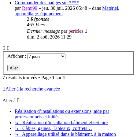
Commander des badges sur ****
par
Remi99
»
jeu. 30 juil. 2026 05:48
» dans
Matériel,
appareillage, équipement
2
Réponses
465
Vues
Dernier message
par
pericles
dim. 2 août 2026 11:29
Afficher :
7 résultats trouvés • Page
1
sur
1
Aller à la recherche avancée
Aller à
Réalisation d’installations ou extensions, aide par
professionnels et initiés
↳ Réalisation d’installation bâtiment et tertiaire
↳ Câbles, gaines, Tableaux, coffrets…
↳ Appareillage utilisé dans le bâtiment, à la maison