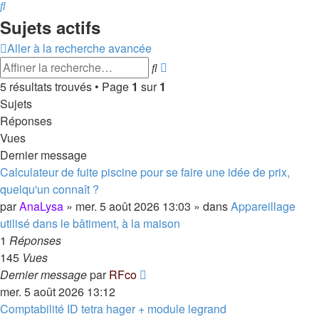
Rechercher
Sujets actifs
Aller à la recherche avancée
Recherche
Rechercher
avancée
5 résultats trouvés • Page
1
sur
1
Sujets
Réponses
Vues
Dernier message
Calculateur de fuite piscine pour se faire une idée de prix,
quelqu'un connaît ?
par
AnaLysa
»
mer. 5 août 2026 13:03
» dans
Appareillage
utilisé dans le bâtiment, à la maison
1
Réponses
145
Vues
Dernier message
par
RFco
mer. 5 août 2026 13:12
Comptabilité ID tetra hager + module legrand