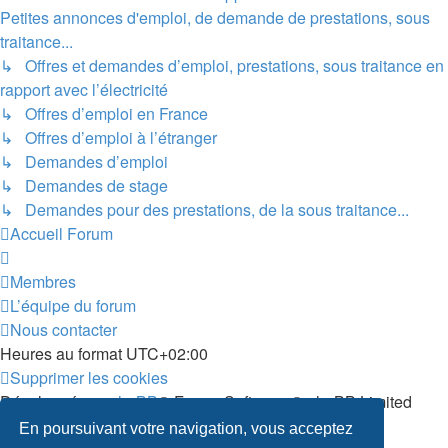
Petites annonces d'emploi, de demande de prestations, sous
traitance...
↳ Offres et demandes d’emploi, prestations, sous traitance en
rapport avec l’électricité
↳ Offres d’emploi en France
↳ Offres d’emploi à l’étranger
↳ Demandes d’emploi
↳ Demandes de stage
↳ Demandes pour des prestations, de la sous traitance...
Accueil
Forum
Membres
L’équipe du forum
Nous contacter
Heures au format
UTC+02:00
Supprimer les cookies
Développé par
phpBB
® Forum Software © phpBB Limited
Traduit par
phpBB-fr.com
En poursuivant votre navigation, vous acceptez