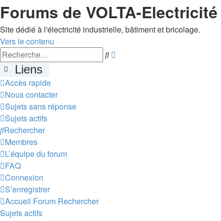
Forums de VOLTA-Electricité
Site dédié à l'électricité industrielle, bâtiment et bricolage.
Vers le contenu
Recherche
Rechercher
avancée
Liens
Accès rapide
Nous contacter
Sujets sans réponse
Sujets actifs
Rechercher
Membres
L’équipe du forum
FAQ
Connexion
S’enregistrer
Accueil
Forum
Rechercher
Sujets actifs