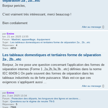
séparation 2a , 2b...etc
Bonjour pericles,
C’est vraiment très intéressant, merci beaucoup !
Bien cordialement
Aller au message
par
Emine
lun. 21 avr. 2025 13:55
Forum :
Matériel, appareillage, équipement
Sujet :
Les tableaux domestiques et tertiaires forme de séparation 2a , 2b...etc
Réponses :
4
Vues :
4853
Les tableaux domestiques et tertiaires forme de séparation
2a , 2b...etc
Bonjour, Je me pose une question concernant l'application des formes de
séparation internes (Forme 1 ,2a,2b,3a,3b...etc) définies dans la norme
IEC 60439-1 On parle souvent des formes de séparation dans les
tableaux industriels ou de forte puissance. Mais est-ce que ces
exigences s’appliquent aussi ...
Aller au message
par
Emine
jeu. 3 avr. 2025 13:34
Forum :
Protection des départs, les longueurs des lignes et sections…
Sujet :
Questions sur le régime de neutre TN-S
Réponses :
5
Vues :
7593