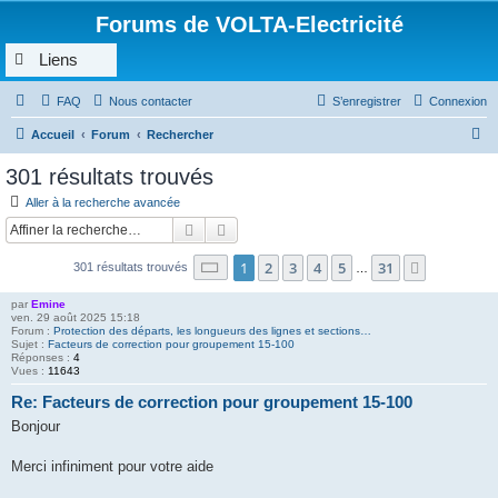
Forums de VOLTA-Electricité
Liens
FAQ
Nous contacter
S’enregistrer
Connexion
R
Accueil
Forum
Rechercher
e
301 résultats trouvés
c
Aller à la recherche avancée
h
Rechercher
Recherche avancée
e
Page
1
sur
31
1
2
3
4
5
31
Suivante
301 résultats trouvés
r
…
c
par
Emine
ven. 29 août 2025 15:18
h
Forum :
Protection des départs, les longueurs des lignes et sections…
Sujet :
Facteurs de correction pour groupement 15-100
e
Réponses :
4
Vues :
11643
r
Re: Facteurs de correction pour groupement 15-100
Bonjour
Merci infiniment pour votre aide