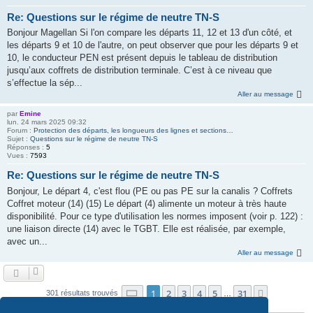
Re: Questions sur le régime de neutre TN-S
Bonjour Magellan Si l'on compare les départs 11, 12 et 13 d'un côté, et
les départs 9 et 10 de l'autre, on peut observer que pour les départs 9 et
10, le conducteur PEN est présent depuis le tableau de distribution
jusqu’aux coffrets de distribution terminale. C’est à ce niveau que
s’effectue la sép...
Aller au message
par
Emine
lun. 24 mars 2025 09:32
Forum :
Protection des départs, les longueurs des lignes et sections…
Sujet :
Questions sur le régime de neutre TN-S
Réponses :
5
Vues :
7593
Re: Questions sur le régime de neutre TN-S
Bonjour, Le départ 4, c'est flou (PE ou pas PE sur la canalis ? Coffrets
Coffret moteur (14) (15) Le départ (4) alimente un moteur à très haute
disponibilité. Pour ce type d'utilisation les normes imposent (voir p. 122) :
une liaison directe (14) avec le TGBT. Elle est réalisée, par exemple,
avec un...
Aller au message
Page
1
sur
31
1
2
3
4
5
31
Suivante
301 résultats trouvés
…