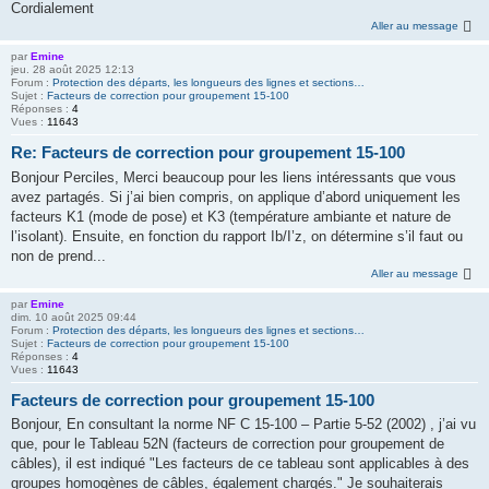
Cordialement
Aller au message
par
Emine
jeu. 28 août 2025 12:13
Forum :
Protection des départs, les longueurs des lignes et sections…
Sujet :
Facteurs de correction pour groupement 15-100
Réponses :
4
Vues :
11643
Re: Facteurs de correction pour groupement 15-100
Bonjour Perciles, Merci beaucoup pour les liens intéressants que vous
avez partagés. Si j’ai bien compris, on applique d’abord uniquement les
facteurs K1 (mode de pose) et K3 (température ambiante et nature de
l’isolant). Ensuite, en fonction du rapport Ib/I’z, on détermine s’il faut ou
non de prend...
Aller au message
par
Emine
dim. 10 août 2025 09:44
Forum :
Protection des départs, les longueurs des lignes et sections…
Sujet :
Facteurs de correction pour groupement 15-100
Réponses :
4
Vues :
11643
Facteurs de correction pour groupement 15-100
Bonjour, En consultant la norme NF C 15-100 – Partie 5-52 (2002) , j’ai vu
que, pour le Tableau 52N (facteurs de correction pour groupement de
câbles), il est indiqué "Les facteurs de ce tableau sont applicables à des
groupes homogènes de câbles, également chargés." Je souhaiterais