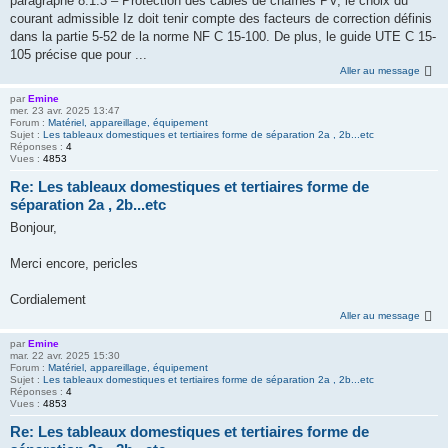
paragraphe 8.1.3 – Protection des câbles de chaînes PV, le choix du
courant admissible Iz doit tenir compte des facteurs de correction définis
dans la partie 5-52 de la norme NF C 15-100. De plus, le guide UTE C 15-
105 précise que pour ...
Aller au message
par
Emine
mer. 23 avr. 2025 13:47
Forum :
Matériel, appareillage, équipement
Sujet :
Les tableaux domestiques et tertiaires forme de séparation 2a , 2b...etc
Réponses :
4
Vues :
4853
Re: Les tableaux domestiques et tertiaires forme de
séparation 2a , 2b...etc
Bonjour,
Merci encore, pericles
Cordialement
Aller au message
par
Emine
mar. 22 avr. 2025 15:30
Forum :
Matériel, appareillage, équipement
Sujet :
Les tableaux domestiques et tertiaires forme de séparation 2a , 2b...etc
Réponses :
4
Vues :
4853
Re: Les tableaux domestiques et tertiaires forme de