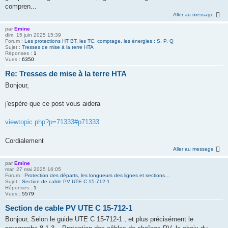
compren...
Aller au message
par
Emine
dim. 15 juin 2025 15:39
Forum :
Les protections HT BT, les TC, comptage, les énergies : S, P, Q
Sujet :
Tresses de mise à la terre HTA
Réponses :
1
Vues :
6350
Re: Tresses de mise à la terre HTA
Bonjour,
j'espère que ce post vous aidera
viewtopic.php?p=71333#p71333
Cordialement
Aller au message
par
Emine
mar. 27 mai 2025 16:05
Forum :
Protection des départs, les longueurs des lignes et sections…
Sujet :
Section de cable PV UTE C 15-712-1
Réponses :
1
Vues :
5579
Section de cable PV UTE C 15-712-1
Bonjour, Selon le guide UTE C 15-712-1 , et plus précisément le