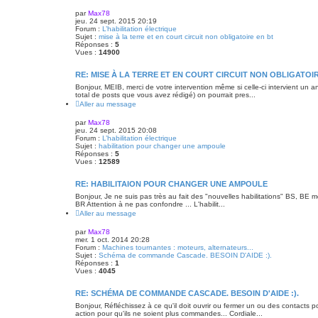
par
Max78
jeu. 24 sept. 2015 20:19
Forum :
L’habilitation électrique
Sujet :
mise à la terre et en court circuit non obligatoire en bt
Réponses :
5
Vues :
14900
RE: MISE À LA TERRE ET EN COURT CIRCUIT NON OBLIGATOIR
Bonjour, MEIB, merci de votre intervention même si celle-ci intervient un a
total de posts que vous avez rédigé) on pourrait pres...
Aller au message
par
Max78
jeu. 24 sept. 2015 20:08
Forum :
L’habilitation électrique
Sujet :
habilitation pour changer une ampoule
Réponses :
5
Vues :
12589
RE: HABILITAION POUR CHANGER UNE AMPOULE
Bonjour, Je ne suis pas très au fait des "nouvelles habilitations" BS, BE
BR Attention à ne pas confondre ... L'habilit...
Aller au message
par
Max78
mer. 1 oct. 2014 20:28
Forum :
Machines tournantes : moteurs, alternateurs...
Sujet :
Schéma de commande Cascade. BESOIN D'AIDE :).
Réponses :
1
Vues :
4045
RE: SCHÉMA DE COMMANDE CASCADE. BESOIN D'AIDE :).
Bonjour, Réfléchissez à ce qu'il doit ouvrir ou fermer un ou des contacts
action pour qu'ils ne soient plus commandes... Cordiale...