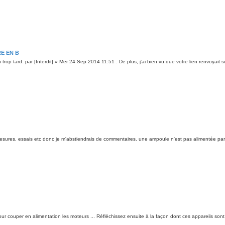
E EN B
n trop tard. par [Interdit] » Mer 24 Sep 2014 11:51 . De plus, j'ai bien vu que votre lien renvoyai
 mesures, essais etc donc je m'abstiendrais de commentaires. une ampoule n'est pas alimentée par 
 pour couper en alimentation les moteurs ... Réfléchissez ensuite à la façon dont ces appareils s