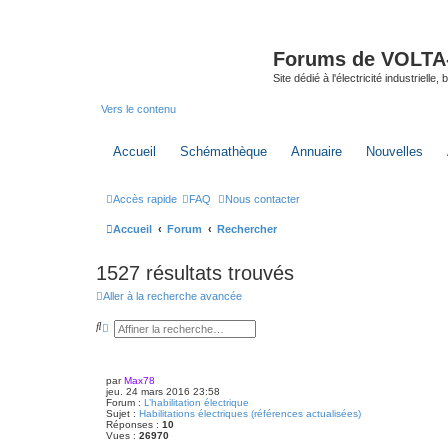
Forums de VOLTA-E
Site dédié à l'électricité industrielle,
Vers le contenu
Accueil
Schémathèque
Annuaire
Nouvelles
Accès rapide
FAQ
Nous contacter
Accueil
Forum
Rechercher
1527 résultats trouvés
Aller à la recherche avancée
R
R
e
e
c
c
h
h
e
e
par
Max78
r
r
jeu. 24 mars 2016 23:58
c
c
Forum :
L’habilitation électrique
h
h
Sujet :
Habilitations électriques (références actualisées)
e
e
Réponses :
10
r
a
Vues :
26970
v