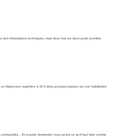
t sur des informations techniques, mais deux fois sur deux posts (nombre
un disjoncteur supérieur à 32 A alors pourquoi passez sur une habilitation
ont commandés... Et ensuite demandez vous qu'est ce qu'il faut faire comme