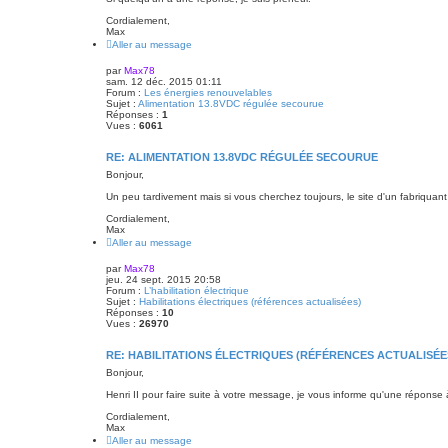
Cordialement,
Max
Aller au message
par
Max78
sam. 12 déc. 2015 01:11
Forum :
Les énergies renouvelables
Sujet :
Alimentation 13.8VDC régulée secourue
Réponses :
1
Vues :
6061
RE: ALIMENTATION 13.8VDC RÉGULÉE SECOURUE
Bonjour,
Un peu tardivement mais si vous cherchez toujours, le site d'un fabriquant
Cordialement,
Max
Aller au message
par
Max78
jeu. 24 sept. 2015 20:58
Forum :
L’habilitation électrique
Sujet :
Habilitations électriques (références actualisées)
Réponses :
10
Vues :
26970
RE: HABILITATIONS ÉLECTRIQUES (RÉFÉRENCES ACTUALISÉE
Bonjour,
Henri II pour faire suite à votre message, je vous informe qu'une répons
Cordialement,
Max
Aller au message