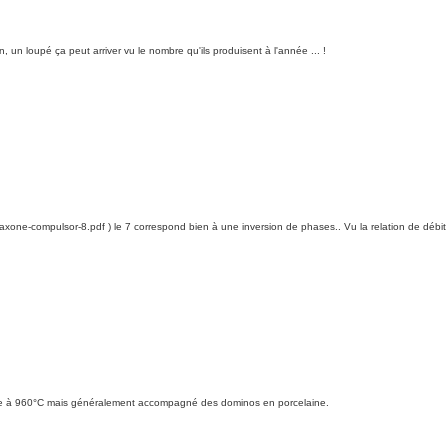
un loupé ça peut arriver vu le nombre qu'ils produisent à l'année ... !
40/axone-compulsor-8.pdf ) le 7 correspond bien à une inversion de phases.. Vu la relation de débi
boite à 960°C mais généralement accompagné des dominos en porcelaine.