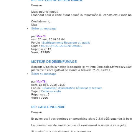
Bonjour,
Merci pour le retour.
Etonnant pour la carte étant donné la renommée du constructeur mais bon, 
Cordialement,
Max
Aller au message
par
Max78
ven. 26 févr. 2016 01:04
Forum :
Etablissements Recevant du public
Sujet :
MOTEUR DE DESENFUMAGE
Réponses :
12
Vues :
28389
MOTEUR DE DESENFUMAGE
Bonjour, D'après la notice (disponible ici => http://pro.aldes.fr/media/72
problème d'escargot/volute monte à l'envers..? Peut-être l...
Aller au message
par
Max78
sam. 12 déc. 2015 01:37
Forum :
Réalisation d’installation bâtiment et tertiaire
Sujet :
Cable incendie
Réponses :
5
Vues :
7266
RE: CABLE INCENDIE
Bonjour,
Et qu'en est-il des dominos en porcelaine alors ? J'ai déjà entendu la 
La question est de savoir ce que dit exactement la norme à ce sujet ?
Si quelqu'un a une réponse, je suis preneur.