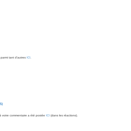
 parmi tant d'autres
ICI
.
S)
e à votre commentaire a été postée
ICI
(dans les réactions).