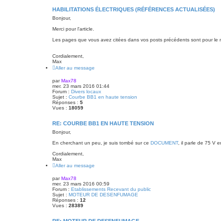
a
HABILITATIONS ÉLECTRIQUES (RÉFÉRENCES ACTUALISÉES)
n
c
Bonjour,
é
e
Merci pour l'article.
Les pages que vous avez citées dans vos posts précédents sont pour le m
Cordialement,
Max
Aller au message
par
Max78
mer. 23 mars 2016 01:44
Forum :
Divers locaux
Sujet :
Courbe BB1 en haute tension
Réponses :
5
Vues :
18059
RE: COURBE BB1 EN HAUTE TENSION
Bonjour,
En cherchant un peu, je suis tombé sur ce
DOCUMENT
, il parle de 75 V 
Cordialement,
Max
Aller au message
par
Max78
mer. 23 mars 2016 00:59
Forum :
Etablissements Recevant du public
Sujet :
MOTEUR DE DESENFUMAGE
Réponses :
12
Vues :
28389
RE: MOTEUR DE DESENFUMAGE