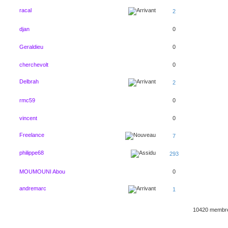
racal
2
djan
0
Geraldieu
0
cherchevolt
0
Delbrah
2
rmc59
0
vincent
0
Freelance
7
philippe68
293
MOUMOUNI Abou
0
andremarc
1
10420 memb