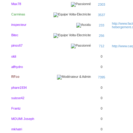
Max78
2303
Carminas
3537
http://www.faci
inspecteur
233
hebergement.
Bitec
256
pinss67
712
http://www.ca
oldi
0
alfhydro
0
RFco
7395
phare1934
0
suisse42
0
Frantz
0
MOUMI Joseph
0
mkhatri
0