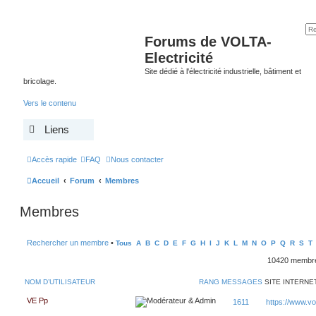
Forums de VOLTA-
Electricité
Site dédié à l'électricité industrielle, bâtiment et
bricolage.
Vers le contenu
Liens
Accès rapide
FAQ
Nous contacter
Accueil
Forum
Membres
Membres
Rechercher un membre
•
Tous
A
B
C
D
E
F
G
H
I
J
K
L
M
N
O
P
Q
R
S
T
10420 memb
NOM D’UTILISATEUR
RANG
MESSAGES
SITE INTERNE
VE Pp
1611
https://www.volt