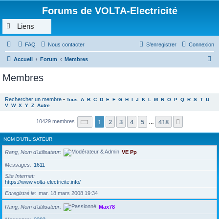
Forums de VOLTA-Electricité
Liens
FAQ
Nous contacter
S’enregistrer
Connexion
R
Accueil
Forum
Membres
e
Membres
c
h
Rechercher un membre
•
Tous
A
B
C
D
E
F
G
H
I
J
K
L
M
N
O
P
Q
R
S
T
U
V
W
X
Y
Z
Autre
e
r
Page
1
sur
418
1
2
3
4
5
418
Suivante
10429 membres
…
c
NOM D’UTILISATEUR
h
Rang, Nom d’utilisateur
VE Pp
e
r
Messages
1611
Site Internet
https://www.volta-electricite.info/
Enregistré le
mar. 18 mars 2008 19:34
Rang, Nom d’utilisateur
Max78