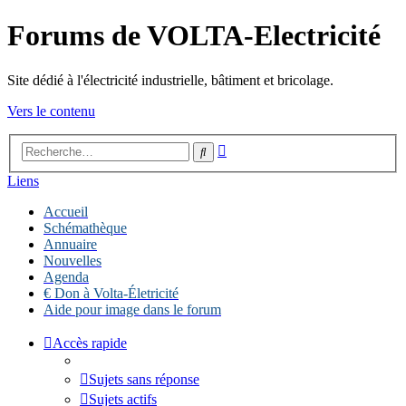
Forums de VOLTA-Electricité
Site dédié à l'électricité industrielle, bâtiment et bricolage.
Vers le contenu
Recherche
Rechercher
avancée
Liens
Accueil
Schémathèque
Annuaire
Nouvelles
Agenda
€ Don à Volta-Életricité
Aide pour image dans le forum
Accès rapide
Sujets sans réponse
Sujets actifs