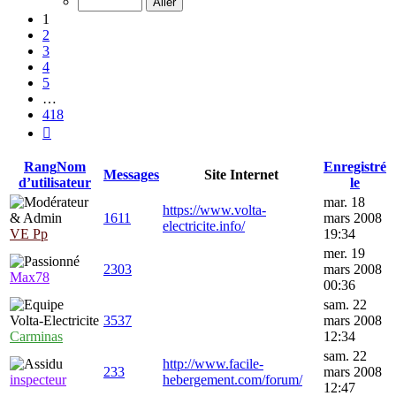
418
1
2
3
4
5
…
418
Suivante
Rang
Nom
Enregistré
Messages
Site Internet
d’utilisateur
le
mar. 18
https://www.volta-
1611
mars 2008
electricite.info/
VE Pp
19:34
mer. 19
2303
mars 2008
Max78
00:36
sam. 22
3537
mars 2008
Carminas
12:34
sam. 22
http://www.facile-
233
mars 2008
inspecteur
hebergement.com/forum/
12:47