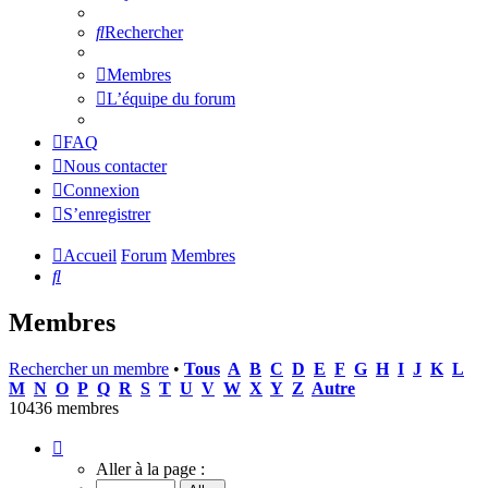
Rechercher
Membres
L’équipe du forum
FAQ
Nous contacter
Connexion
S’enregistrer
Accueil
Forum
Membres
Rechercher
Membres
Rechercher un membre
•
Tous
A
B
C
D
E
F
G
H
I
J
K
L
M
N
O
P
Q
R
S
T
U
V
W
X
Y
Z
Autre
10436 membres
Page
1
Aller à la page :
sur