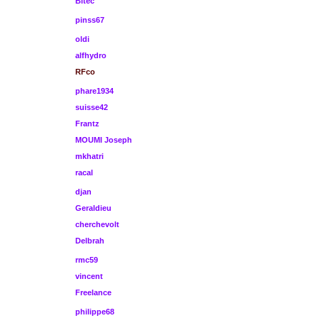
Bitec
pinss67
oldi
alfhydro
RFco
phare1934
suisse42
Frantz
MOUMI Joseph
mkhatri
racal
djan
Geraldieu
cherchevolt
Delbrah
rmc59
vincent
Freelance
philippe68