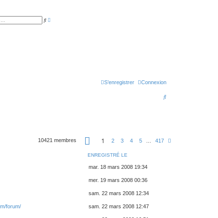
R
R
e
e
c
c
h
h
e
e
r
r
c
c
h
h
e
e
a
r
v
a
S’enregistrer
Connexion
n
c
é
R
e
e
c
h
P
1
10421 membres
S
2
3
4
5
…
417
a
e
u
g
i
e
r
ENREGISTRÉ LE
v
1
a
s
c
mar. 18 mars 2008 19:34
n
u
t
r
h
mer. 19 mars 2008 00:36
e
4
1
e
sam. 22 mars 2008 12:34
7
r
om/forum/
sam. 22 mars 2008 12:47