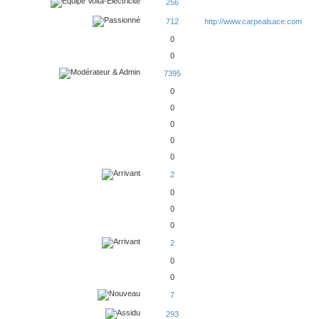
256
712
http://www.carpealsace.com
0
0
7395
0
0
0
0
0
2
0
0
0
2
0
0
7
293