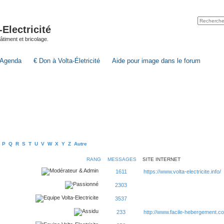
lectricité
 bâtiment et bricolage.
Agenda
€ Don à Volta-Életricité
Aide pour image dans le forum
P
Q
R
S
T
U
V
W
X
Y
Z
Autre
RANG
MESSAGES
SITE INTERNET
1611
https://www.volta-electricite.info/
2303
3537
233
http://www.facile-hebergement.c