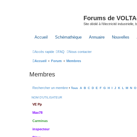
Forums de VOLTA-E
Site dédié à l'électricité industrielle,
Accueil
Schémathèque
Annuaire
Nouvelles
Accès rapide
FAQ
Nous contacter
Accueil
Forum
Membres
Membres
Rechercher un membre
•
Tous
A
B
C
D
E
F
G
H
I
J
K
L
M
N
O
NOM D’UTILISATEUR
VE Pp
Max78
Carminas
inspecteur