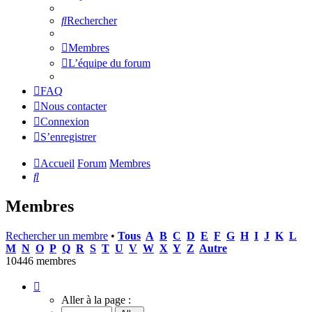
Rechercher
Membres
L’équipe du forum
FAQ
Nous contacter
Connexion
S’enregistrer
Accueil
Forum
Membres
Rechercher
Membres
Rechercher un membre
•
Tous
A
B
C
D
E
F
G
H
I
J
K
L
M
N
O
P
Q
R
S
T
U
V
W
X
Y
Z
Autre
10446 membres
Page
1
Aller à la page :
sur