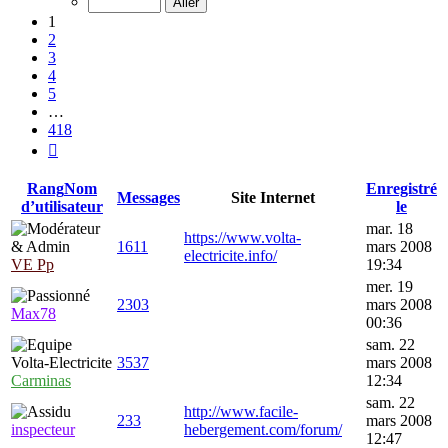
418
1
2
3
4
5
…
418
Suivante
Rang
Nom
Enregistré
Messages
Site Internet
d’utilisateur
le
mar. 18
https://www.volta-
1611
mars 2008
electricite.info/
VE Pp
19:34
mer. 19
2303
mars 2008
Max78
00:36
sam. 22
3537
mars 2008
Carminas
12:34
sam. 22
http://www.facile-
233
mars 2008
inspecteur
hebergement.com/forum/
12:47