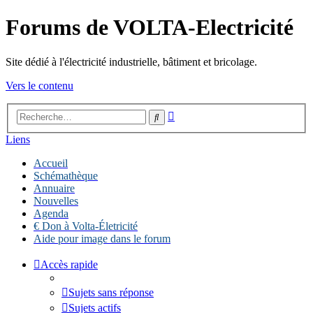
Forums de VOLTA-Electricité
Site dédié à l'électricité industrielle, bâtiment et bricolage.
Vers le contenu
Recherche
Rechercher
avancée
Liens
Accueil
Schémathèque
Annuaire
Nouvelles
Agenda
€ Don à Volta-Életricité
Aide pour image dans le forum
Accès rapide
Sujets sans réponse
Sujets actifs