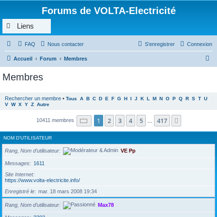
Forums de VOLTA-Electricité
Liens
FAQ
Nous contacter
S’enregistrer
Connexion
R
Accueil
Forum
Membres
e
Membres
c
h
Rechercher un membre
•
Tous
A
B
C
D
E
F
G
H
I
J
K
L
M
N
O
P
Q
R
S
T
U
V
W
X
Y
Z
Autre
e
r
Page
1
sur
417
1
2
3
4
5
417
Suivante
10411 membres
…
c
NOM D’UTILISATEUR
h
Rang, Nom d’utilisateur
VE Pp
e
r
Messages
1611
Site Internet
https://www.volta-electricite.info/
Enregistré le
mar. 18 mars 2008 19:34
Rang, Nom d’utilisateur
Max78