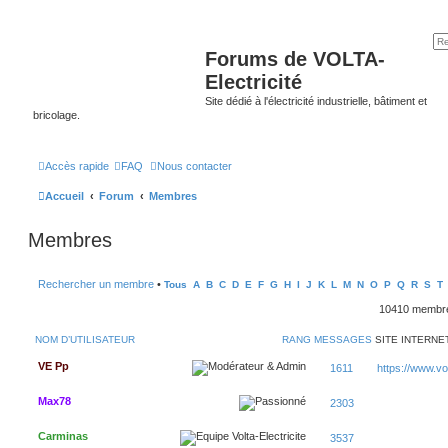
Forums de VOLTA-
Electricité
Site dédié à l'électricité industrielle, bâtiment et
bricolage.
Accès rapide
FAQ
Nous contacter
Accueil
Forum
Membres
Membres
Rechercher un membre
•
Tous
A
B
C
D
E
F
G
H
I
J
K
L
M
N
O
P
Q
R
S
T
10410 memb
NOM D’UTILISATEUR
RANG
MESSAGES
SITE INTERNE
VE Pp
1611
https://www.volt
Max78
2303
Carminas
3537