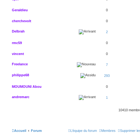
Geraldieu
0
cherchevolt
0
Delbrah
2
rmc59
0
vincent
0
Freelance
7
philippe68
293
MOUMOUNI Abou
0
andremarc
1
10410 memb
Accueil
Forum
L’équipe du forum
Membres
Supprimer le