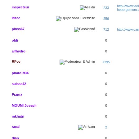
http://www.faci
inspecteur
233
hebergement.
Bitec
256
pinss67
712
http://www.ca
oldi
0
alfhydro
0
RFco
7395
phare1934
0
suisse42
0
Frantz
0
MOUMI Joseph
0
mkhatri
0
racal
2
djan
0