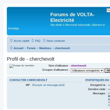
Forums de VOLTA-
Electricité
Site dédié à l'électricité industrielle, bâtiment et
bricolage.
Accès rapide
FAQ
Nous contacter
Accueil
Forum
Membres
cherchevolt
Profil de - cherchevolt
Nom d’utilisateur :
cherchevolt
Groupes d’utilisateurs :
CONTACTER CHERCHEVOLT
STATISTIQUES DU
MP :
Envoyer un message privé
Enregistré le :
s
Dernière visite :
s
Messages :
0
R
m
(
m