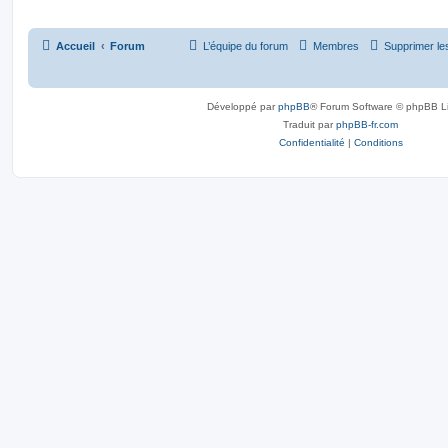
Accueil
Forum
L’équipe du forum
Membres
Supprimer le
Développé par
phpBB
® Forum Software © phpBB L
Traduit par
phpBB-fr.com
Confidentialité
|
Conditions