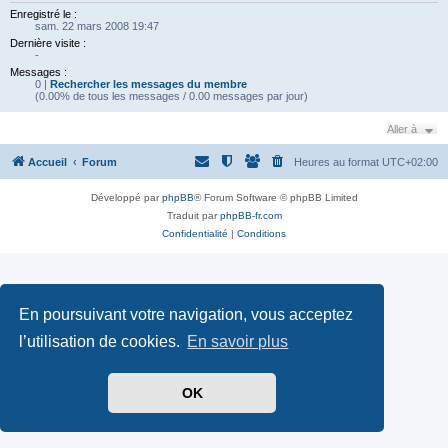
Enregistré le :
sam. 22 mars 2008 19:47
Dernière visite :
-
Messages :
0 |
Rechercher les messages du membre
(0.00% de tous les messages / 0.00 messages par jour)
Aller à
Accueil
Forum
Heures au format
UTC+02:00
Développé par
phpBB
® Forum Software © phpBB Limited
Traduit par
phpBB-fr.com
Confidentialité
|
Conditions
En poursuivant votre navigation, vous acceptez
l’utilisation de cookies.
En savoir plus
OK