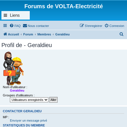
Forums de VOLTA-Electricité
Liens
FAQ
Nous contacter
S’enregistrer
Connexion
R
Accueil
Forum
Membres
Geraldieu
e
Profil de - Geraldieu
c
h
e
r
c
h
Nom d’utilisateur :
e
Geraldieu
Groupes d’utilisateurs :
r
CONTACTER GERALDIEU
MP :
Envoyer un message privé
STATISTIQUES DU MEMBRE