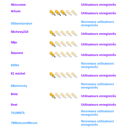
4btccome
Utilisateurs enregistrés
4rhum
Utilisateurs enregistrés
Nouveaux utilisateurs
555winlondon
enregistrés
56chevy210
Utilisateurs enregistrés
58jo
Utilisateurs enregistrés
5laurent
Utilisateurs enregistrés
Nouveaux utilisateurs
600bt
enregistrés
61 michel
Utilisateurs enregistrés
Nouveaux utilisateurs
68winncity
enregistrés
6lvie
Utilisateurs enregistrés
6net
Utilisateurs enregistrés
Nouveaux utilisateurs
70198975
enregistrés
Nouveaux utilisateurs
789betcom89com
enregistrés