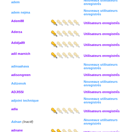
Nouveaux utilisateurs
adem
enregistrés
Nouveaux utilisateurs
adem nejma
enregistrés
Adem88
Utilisateurs enregistrés
Aderza
Utilisateurs enregistrés
Adidja89
Utilisateurs enregistrés
adil marnich
Utilisateurs enregistrés
Nouveaux utilisateurs
adinaahava
enregistrés
adisongreen
Utilisateurs enregistrés
Nouveaux utilisateurs
Adizenok
enregistrés
ADJISSI
Utilisateurs enregistrés
Nouveaux utilisateurs
adjoint technique
enregistrés
adla
Utilisateurs enregistrés
Nouveaux utilisateurs
Adnan
(Inactif)
enregistrés
adnane