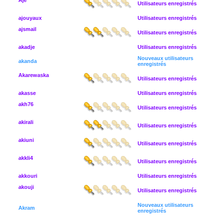
Utilisateurs enregistrés
ajouyaux
Utilisateurs enregistrés
ajsmail
Utilisateurs enregistrés
akadje
Utilisateurs enregistrés
Nouveaux utilisateurs
akanda
enregistrés
Akarewaska
Utilisateurs enregistrés
akasse
Utilisateurs enregistrés
akh76
Utilisateurs enregistrés
akirali
Utilisateurs enregistrés
akiuni
Utilisateurs enregistrés
akkli4
Utilisateurs enregistrés
akkouri
Utilisateurs enregistrés
akouji
Utilisateurs enregistrés
Nouveaux utilisateurs
Akram
enregistrés