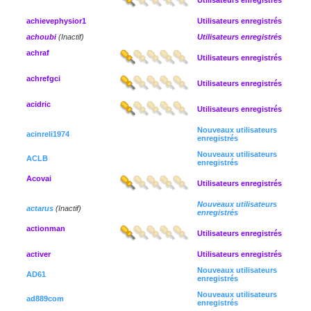
achievephysior1
Utilisateurs enregistrés
achoubi
(Inactif)
Utilisateurs enregistrés
achraf
Utilisateurs enregistrés
achrefgci
Utilisateurs enregistrés
acidric
Utilisateurs enregistrés
Nouveaux utilisateurs
acinreli1974
enregistrés
Nouveaux utilisateurs
ACLB
enregistrés
Acovai
Utilisateurs enregistrés
Nouveaux utilisateurs
actarus
(Inactif)
enregistrés
actionman
Utilisateurs enregistrés
activer
Utilisateurs enregistrés
Nouveaux utilisateurs
AD61
enregistrés
Nouveaux utilisateurs
ad889com
enregistrés