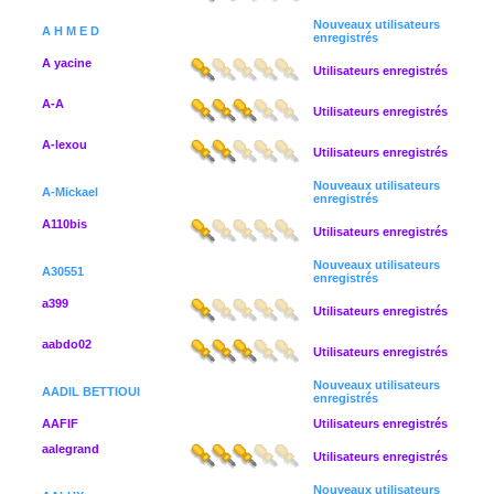
Nouveaux utilisateurs
A H M E D
enregistrés
A yacine
Utilisateurs enregistrés
A-A
Utilisateurs enregistrés
A-lexou
Utilisateurs enregistrés
Nouveaux utilisateurs
A-Mickael
enregistrés
A110bis
Utilisateurs enregistrés
Nouveaux utilisateurs
A30551
enregistrés
a399
Utilisateurs enregistrés
aabdo02
Utilisateurs enregistrés
Nouveaux utilisateurs
AADIL BETTIOUI
enregistrés
AAFIF
Utilisateurs enregistrés
aalegrand
Utilisateurs enregistrés
Nouveaux utilisateurs