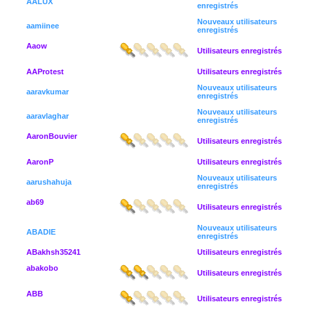
AALUX
enregistrés
Nouveaux utilisateurs
aamiinee
enregistrés
Aaow
Utilisateurs enregistrés
AAProtest
Utilisateurs enregistrés
Nouveaux utilisateurs
aaravkumar
enregistrés
Nouveaux utilisateurs
aaravlaghar
enregistrés
AaronBouvier
Utilisateurs enregistrés
AaronP
Utilisateurs enregistrés
Nouveaux utilisateurs
aarushahuja
enregistrés
ab69
Utilisateurs enregistrés
Nouveaux utilisateurs
ABADIE
enregistrés
ABakhsh35241
Utilisateurs enregistrés
abakobo
Utilisateurs enregistrés
ABB
Utilisateurs enregistrés