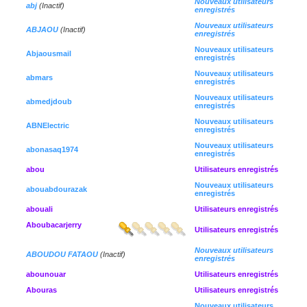
Nouveaux utilisateurs
abj
(Inactif)
enregistrés
Nouveaux utilisateurs
ABJAOU
(Inactif)
enregistrés
Nouveaux utilisateurs
Abjaousmail
enregistrés
Nouveaux utilisateurs
abmars
enregistrés
Nouveaux utilisateurs
abmedjdoub
enregistrés
Nouveaux utilisateurs
ABNElectric
enregistrés
Nouveaux utilisateurs
abonasaq1974
enregistrés
abou
Utilisateurs enregistrés
Nouveaux utilisateurs
abouabdourazak
enregistrés
abouali
Utilisateurs enregistrés
Aboubacarjerry
Utilisateurs enregistrés
Nouveaux utilisateurs
ABOUDOU FATAOU
(Inactif)
enregistrés
abounouar
Utilisateurs enregistrés
Abouras
Utilisateurs enregistrés
Nouveaux utilisateurs