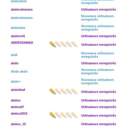
abderahim
enregistrés
abderrahmane
Utilisateurs enregistrés
Nouveaux utilisateurs
abderrahmene
enregistrés
Nouveaux utilisateurs
abdeslam
enregistrés
abdess41
Utilisateurs enregistrés
ABDESSAMAD
Utilisateurs enregistrés
Nouveaux utilisateurs
abdl
enregistrés
abdo
Utilisateurs enregistrés
Nouveaux utilisateurs
Abdo abdo
enregistrés
Nouveaux utilisateurs
abdo+
enregistrés
abdokhaf
Utilisateurs enregistrés
abdou
Utilisateurs enregistrés
abdou07
Utilisateurs enregistrés
abdou2015
Utilisateurs enregistrés
abdou_15
Utilisateurs enregistrés