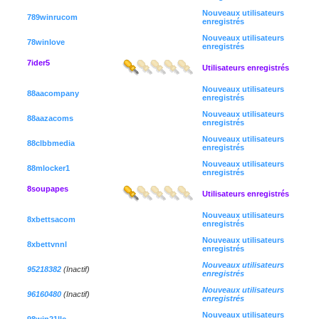
Nouveaux utilisateurs
789winrucom
enregistrés
Nouveaux utilisateurs
78winlove
enregistrés
7ider5
Utilisateurs enregistrés
Nouveaux utilisateurs
88aacompany
enregistrés
Nouveaux utilisateurs
88aazacoms
enregistrés
Nouveaux utilisateurs
88clbbmedia
enregistrés
Nouveaux utilisateurs
88mlocker1
enregistrés
8soupapes
Utilisateurs enregistrés
Nouveaux utilisateurs
8xbettsacom
enregistrés
Nouveaux utilisateurs
8xbettvnnl
enregistrés
Nouveaux utilisateurs
95218382
(Inactif)
enregistrés
Nouveaux utilisateurs
96160480
(Inactif)
enregistrés
Nouveaux utilisateurs
98win21llc