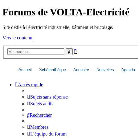
Forums de VOLTA-Electricité
Site dédié à l'électricité industrielle, bâtiment et bricolage.
Vers le contenu
Recherche
Rechercher
avancée
Accueil
Schémathèque
Annuaire
Nouvelles
Agenda
Accès rapide
Sujets sans réponse
Sujets actifs
Rechercher
Membres
L’équipe du forum