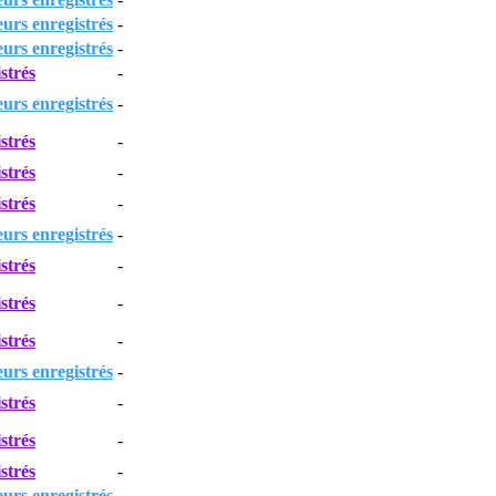
eurs enregistrés
-
eurs enregistrés
-
strés
-
eurs enregistrés
-
strés
-
strés
-
strés
-
eurs enregistrés
-
strés
-
strés
-
strés
-
eurs enregistrés
-
strés
-
strés
-
strés
-
eurs enregistrés
-