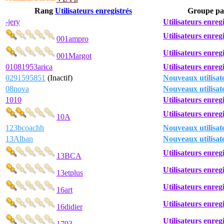
Rang
Utilisateurs enregistrés
Groupe pa
-jery
Utilisateurs enregi
Utilisateurs enregi
001ampro
Utilisateurs enregi
001Margot
01081953arica
Utilisateurs enregi
0291595851
(Inactif)
Nouveaux utilisat
08nova
Nouveaux utilisat
1010
Utilisateurs enregi
Utilisateurs enregi
10A
123bcoachh
Nouveaux utilisat
13Alban
Nouveaux utilisat
Utilisateurs enregi
13BCA
Utilisateurs enregi
13etplus
Utilisateurs enregi
16art
Utilisateurs enregi
16didier
Utilisateurs enregi
1793