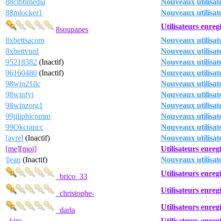
88clbbmedia
Nouveaux utilisat
88mlocker1
Nouveaux utilisat
Utilisateurs enregi
8soupapes
8xbettsacom
Nouveaux utilisat
8xbettvnnl
Nouveaux utilisat
95218382
(Inactif)
Nouveaux utilisat
96160480
(Inactif)
Nouveaux utilisat
98win21llc
Nouveaux utilisat
98winfyi
Nouveaux utilisat
98winzorg1
Nouveaux utilisat
99jiliphicomm
Nouveaux utilisat
99Okcomcc
Nouveaux utilisat
[avrel
(Inactif)
Nouveaux utilisat
[me][moi]
Utilisateurs enregi
]jean
(Inactif)
Nouveaux utilisat
Utilisateurs enregi
_brico_33
Utilisateurs enregi
_christophe-
Utilisateurs enregi
_darla
_kiro
Utilisateurs enregi