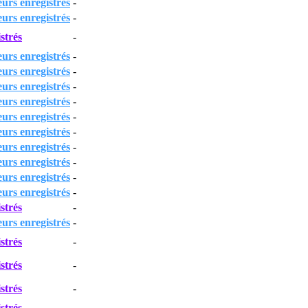
eurs enregistrés
-
eurs enregistrés
-
strés
-
eurs enregistrés
-
eurs enregistrés
-
eurs enregistrés
-
eurs enregistrés
-
eurs enregistrés
-
eurs enregistrés
-
eurs enregistrés
-
eurs enregistrés
-
eurs enregistrés
-
eurs enregistrés
-
strés
-
eurs enregistrés
-
strés
-
strés
-
strés
-
strés
-