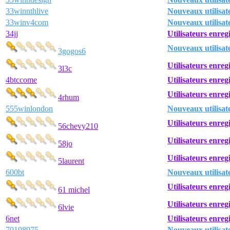
33winnthlive
Nouveaux utilisat
33winv4com
Nouveaux utilisat
34jj
Utilisateurs enregi
Nouveaux utilisat
3gogos6
Utilisateurs enregi
3l3c
4btccome
Utilisateurs enregi
Utilisateurs enregi
4rhum
555winlondon
Nouveaux utilisat
Utilisateurs enregi
56chevy210
Utilisateurs enregi
58jo
Utilisateurs enregi
5laurent
600bt
Nouveaux utilisat
Utilisateurs enregi
61 michel
Utilisateurs enregi
6lvie
6net
Utilisateurs enregi
70198975
Nouveaux utilisat