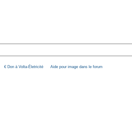
€ Don à Volta-Életricité
Aide pour image dans le forum