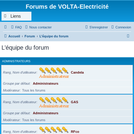
Forums de VOLTA-Electricité
Liens
FAQ
Nous contacter
S’enregistrer
Connexion
R
Accueil
Forum
L’équipe du forum
e
L’équipe du forum
c
h
ADMINISTRATEURS
e
r
Rang, Nom d’utilisateur
Candela
c
Groupe par défaut
Administrateurs
h
Modérateur
Tous les forums
e
r
Rang, Nom d’utilisateur
GAS
Groupe par défaut
Administrateurs
Modérateur
Tous les forums
Rang, Nom d’utilisateur
RFco