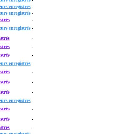
eurs enregistrés
-
eurs enregistrés
-
strés
-
eurs enregistrés
-
strés
-
strés
-
strés
-
eurs enregistrés
-
strés
-
strés
-
strés
-
eurs enregistrés
-
strés
-
strés
-
strés
-
eurs enregistrés
-