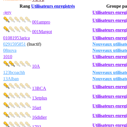
Rang
Utilisateurs enregistrés
Groupe pa
-jery
Utilisateurs enregi
Utilisateurs enregi
001ampro
Utilisateurs enregi
001Margot
01081953arica
Utilisateurs enregi
0291595851
(Inactif)
Nouveaux utilisat
08nova
Nouveaux utilisat
1010
Utilisateurs enregi
Utilisateurs enregi
10A
123bcoachh
Nouveaux utilisat
13Alban
Nouveaux utilisat
Utilisateurs enregi
13BCA
Utilisateurs enregi
13etplus
Utilisateurs enregi
16art
Utilisateurs enregi
16didier
Utilisateurs enregi
1793