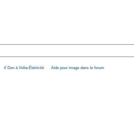
€ Don à Volta-Életricité
Aide pour image dans le forum