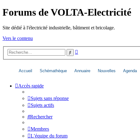
Forums de VOLTA-Electricité
Site dédié à l'électricité industrielle, bâtiment et bricolage.
Vers le contenu
Recherche
Rechercher
avancée
Accueil
Schémathèque
Annuaire
Nouvelles
Agenda
Accès rapide
Sujets sans réponse
Sujets actifs
Rechercher
Membres
L’équipe du forum