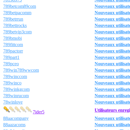
789betcom89com
Nouveaux utilisat
789betpacomm
Nouveaux utilisat
789betrrun
Nouveaux utilisat
789bettrocks
Nouveaux utilisat
789betvip3com
Nouveaux utilisat
789bmobi
Nouveaux utilisat
789fittcom
Nouveaux utilisat
789pactorr
Nouveaux utilisat
789part1
Nouveaux utilisat
789pceo
Nouveaux utilisat
789win789wwcom
Nouveaux utilisat
789winccom
Nouveaux utilisat
789winco
Nouveaux utilisat
789winkgcom
Nouveaux utilisat
789winrucom
Nouveaux utilisat
78winlove
Nouveaux utilisat
Utilisateurs enregi
7ider5
88aacompany
Nouveaux utilisat
88aazacoms
Nouveaux utilisat