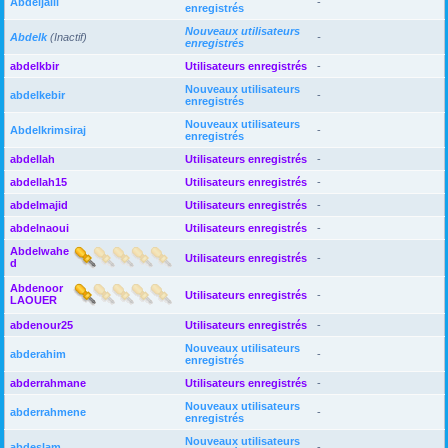
Abdeljalil
-
enregistrés
Nouveaux utilisateurs
Abdelk
(Inactif)
-
enregistrés
abdelkbir
Utilisateurs enregistrés
-
Nouveaux utilisateurs
abdelkebir
-
enregistrés
Nouveaux utilisateurs
Abdelkrimsiraj
-
enregistrés
abdellah
Utilisateurs enregistrés
-
abdellah15
Utilisateurs enregistrés
-
abdelmajid
Utilisateurs enregistrés
-
abdelnaoui
Utilisateurs enregistrés
-
Abdelwahe
Utilisateurs enregistrés
-
d
Abdenoor
Utilisateurs enregistrés
-
LAOUER
abdenour25
Utilisateurs enregistrés
-
Nouveaux utilisateurs
abderahim
-
enregistrés
abderrahmane
Utilisateurs enregistrés
-
Nouveaux utilisateurs
abderrahmene
-
enregistrés
Nouveaux utilisateurs
abdeslam
-