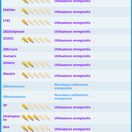
Utilisateurs enregistrés
-
16didier
Utilisateurs enregistrés
-
1793
Utilisateurs enregistrés
-
1822stéphane
Utilisateurs enregistrés
-
1l1ll1l1
Utilisateurs enregistrés
-
1McCune
Utilisateurs enregistrés
-
1tamaris
Utilisateurs enregistrés
-
1thierry
Utilisateurs enregistrés
-
26watts
Utilisateurs enregistrés
-
Nouveaux utilisateurs
28betmexcom
-
enregistrés
Nouveaux utilisateurs
28betscasinoo
-
enregistrés
2fr
Utilisateurs enregistrés
-
2maingauc
Utilisateurs enregistrés
-
he
2ms
Utilisateurs enregistrés
-