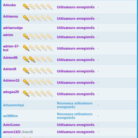
Adouka
Utilisateurs enregistrés
-
Adrianna
Utilisateurs enregistrés
-
adrianrudge
Utilisateurs enregistrés
-
adrien
Utilisateurs enregistrés
-
adrien-57-
Utilisateurs enregistrés
-
bul
Adrien85
Utilisateurs enregistrés
-
AdrienR
Utilisateurs enregistrés
-
Adrienv15
Utilisateurs enregistrés
-
adugas29
Utilisateurs enregistrés
-
Nouveaux utilisateurs
Advaxendayi
-
enregistrés
Nouveaux utilisateurs
ae388live
-
enregistrés
AelcGome
Utilisateurs enregistrés
-
aenon1321
(Inactif)
Utilisateurs enregistrés
-