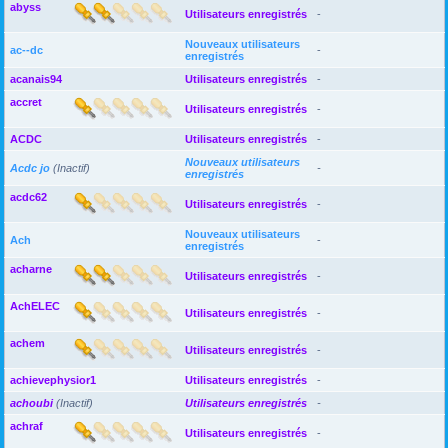
abyss
Utilisateurs enregistrés
-
Nouveaux utilisateurs
ac--dc
-
enregistrés
acanais94
Utilisateurs enregistrés
-
accret
Utilisateurs enregistrés
-
ACDC
Utilisateurs enregistrés
-
Nouveaux utilisateurs
Acdc jo
(Inactif)
-
enregistrés
acdc62
Utilisateurs enregistrés
-
Nouveaux utilisateurs
Ach
-
enregistrés
acharne
Utilisateurs enregistrés
-
AchELEC
Utilisateurs enregistrés
-
achem
Utilisateurs enregistrés
-
achievephysior1
Utilisateurs enregistrés
-
achoubi
(Inactif)
Utilisateurs enregistrés
-
achraf
Utilisateurs enregistrés
-