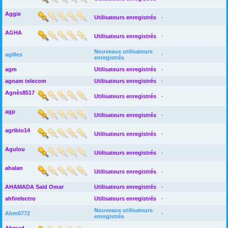
Aggie
Utilisateurs enregistrés
-
AGHA
Utilisateurs enregistrés
-
Nouveaux utilisateurs
agilles
-
enregistrés
agm
Utilisateurs enregistrés
-
agnam telecom
Utilisateurs enregistrés
-
Agnès8517
Utilisateurs enregistrés
-
agp
Utilisateurs enregistrés
-
agribio14
Utilisateurs enregistrés
-
Agulou
Utilisateurs enregistrés
-
ahalan
Utilisateurs enregistrés
-
AHAMADA Said Omar
Utilisateurs enregistrés
-
ahfirelectro
Utilisateurs enregistrés
-
Nouveaux utilisateurs
Ahm6772
-
enregistrés