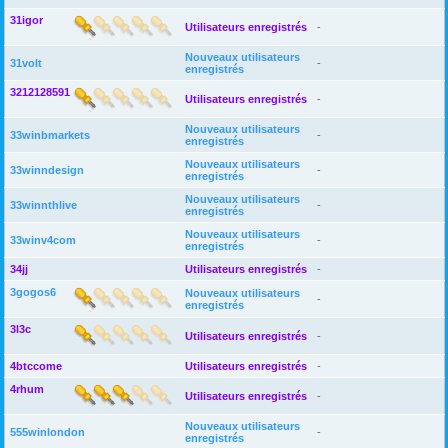
31igor
Utilisateurs enregistrés
-
Nouveaux utilisateurs
31volt
-
enregistrés
3212128591
Utilisateurs enregistrés
-
Nouveaux utilisateurs
33winbmarkets
-
enregistrés
Nouveaux utilisateurs
33winndesign
-
enregistrés
Nouveaux utilisateurs
33winnthlive
-
enregistrés
Nouveaux utilisateurs
33winv4com
-
enregistrés
34jj
Utilisateurs enregistrés
-
3gogos6
Nouveaux utilisateurs
-
enregistrés
3l3c
Utilisateurs enregistrés
-
4btccome
Utilisateurs enregistrés
-
4rhum
Utilisateurs enregistrés
-
Nouveaux utilisateurs
555winlondon
-
enregistrés