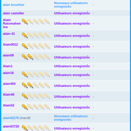
Nouveaux utilisateurs
alain bouthier
-
enregistrés
alain casteller
Utilisateurs enregistrés
-
Alain
Ratomahen
Utilisateurs enregistrés
-
ina
alain-41
Utilisateurs enregistrés
-
Alain0012
Utilisateurs enregistrés
-
alain09
Utilisateurs enregistrés
-
Alain1
Utilisateurs enregistrés
-
alain16
Utilisateurs enregistrés
-
alain404
Utilisateurs enregistrés
-
Alain46
Utilisateurs enregistrés
-
Alain52
Utilisateurs enregistrés
-
Nouveaux utilisateurs
alain61170
(Inactif)
-
enregistrés
alain63720
Utilisateurs enregistrés
-