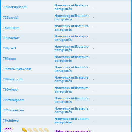
Nouveaux utilisateurs
789betvip3com
-
enregistrés
Nouveaux utilisateurs
789bmobi
-
enregistrés
Nouveaux utilisateurs
789fittcom
-
enregistrés
Nouveaux utilisateurs
789pactorr
-
enregistrés
Nouveaux utilisateurs
789part1
-
enregistrés
Nouveaux utilisateurs
789pceo
-
enregistrés
Nouveaux utilisateurs
789win789wwcom
-
enregistrés
Nouveaux utilisateurs
789winccom
-
enregistrés
Nouveaux utilisateurs
789winco
-
enregistrés
Nouveaux utilisateurs
789winkgcom
-
enregistrés
Nouveaux utilisateurs
789winrucom
-
enregistrés
Nouveaux utilisateurs
78winlove
-
enregistrés
7ider5
Utilisateurs enregistrés
-