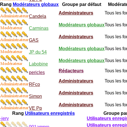
Rang
Modérateurs globaux
Groupe par défaut
Modérat
Administrateurs
Tous les f
Candela
Modérateurs globaux
Tous les f
Carminas
Administrateurs
Tous les f
GAS
Modérateurs globaux
Tous les f
JP du 54
Modérateurs globaux
Tous les f
Labobine
Rédacteurs
Tous les f
pericles
Administrateurs
Tous les f
RFco
Administrateurs
Tous les f
Simon
Administrateurs
Tous les f
VE Pp
Rang
Utilisateurs enregistrés
Groupe par
-jery
Utilisateurs enregi
Utilisateurs enregi
001ampro