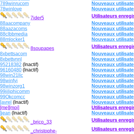
789winrucom
Nouveaux utilisate
78winlove
Nouveaux utilisate
Utilisateurs enregi
7ider5
88aacompany
Nouveaux utilisate
88aazacoms
Nouveaux utilisate
88clbbmedia
Nouveaux utilisate
88mlocker1
Nouveaux utilisate
Utilisateurs enregi
8soupapes
8xbettsacom
Nouveaux utilisate
8xbettvnnl
Nouveaux utilisate
95218382
(Inactif)
Nouveaux utilisate
96160480
(Inactif)
Nouveaux utilisate
98win21llc
Nouveaux utilisate
98winfyi
Nouveaux utilisate
98winzorg1
Nouveaux utilisate
99jiliphicomm
Nouveaux utilisate
99Okcomcc
Nouveaux utilisate
[avrel
(Inactif)
Nouveaux utilisate
[me][moi]
Utilisateurs enregi
]jean
(Inactif)
Nouveaux utilisate
Utilisateurs enregi
_brico_33
Utilisateurs enregi
_christophe-