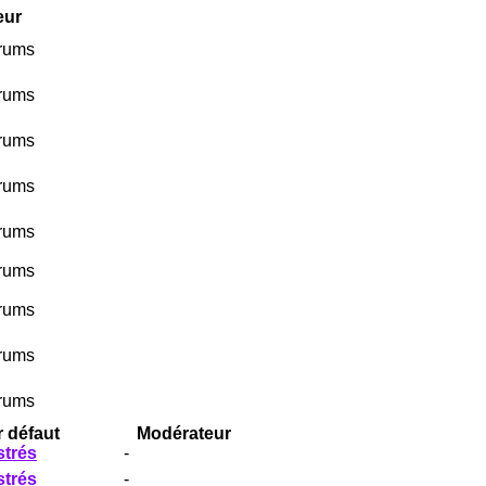
eur
orums
orums
orums
orums
orums
orums
orums
orums
orums
 défaut
Modérateur
strés
-
strés
-