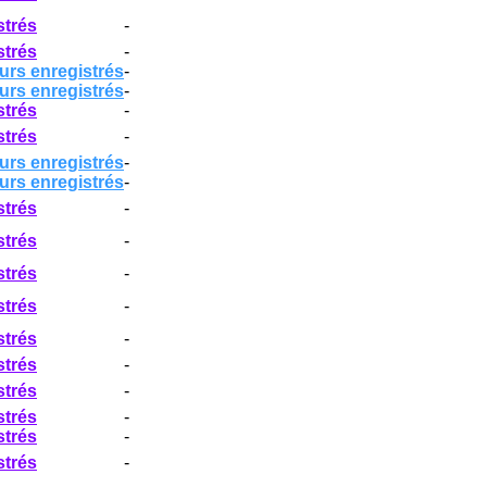
strés
-
strés
-
urs enregistrés
-
urs enregistrés
-
strés
-
strés
-
urs enregistrés
-
urs enregistrés
-
strés
-
strés
-
strés
-
strés
-
strés
-
strés
-
strés
-
strés
-
strés
-
strés
-