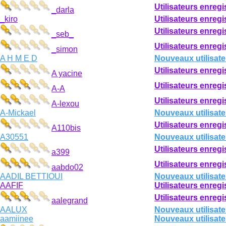
Utilisateurs enregi
_darla
_kiro
Utilisateurs enregi
Utilisateurs enregi
_seb_
Utilisateurs enregi
_simon
A H M E D
Nouveaux utilisate
Utilisateurs enregi
A yacine
Utilisateurs enregi
A-A
Utilisateurs enregi
A-lexou
A-Mickael
Nouveaux utilisate
Utilisateurs enregi
A110bis
A30551
Nouveaux utilisate
Utilisateurs enregi
a399
Utilisateurs enregi
aabdo02
AADIL BETTIOUI
Nouveaux utilisate
AAFIF
Utilisateurs enregi
Utilisateurs enregi
aalegrand
AALUX
Nouveaux utilisate
aamiinee
Nouveaux utilisate