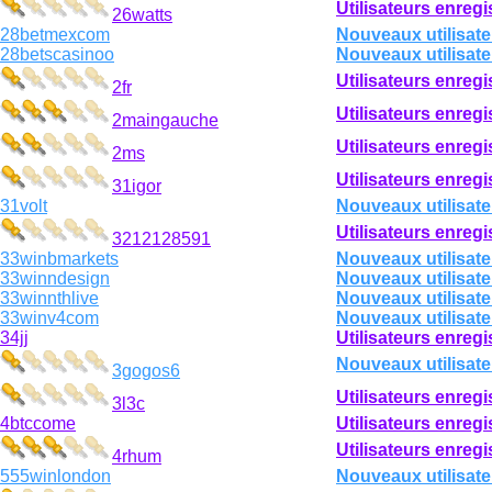
Utilisateurs enregi
26watts
28betmexcom
Nouveaux utilisate
28betscasinoo
Nouveaux utilisate
Utilisateurs enregi
2fr
Utilisateurs enregi
2maingauche
Utilisateurs enregi
2ms
Utilisateurs enregi
31igor
31volt
Nouveaux utilisate
Utilisateurs enregi
3212128591
33winbmarkets
Nouveaux utilisate
33winndesign
Nouveaux utilisate
33winnthlive
Nouveaux utilisate
33winv4com
Nouveaux utilisate
34jj
Utilisateurs enregi
Nouveaux utilisate
3gogos6
Utilisateurs enregi
3l3c
4btccome
Utilisateurs enregi
Utilisateurs enregi
4rhum
555winlondon
Nouveaux utilisate