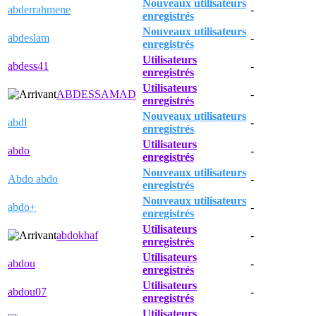
Nouveaux utilisateurs
abderrahmene
-
enregistrés
Nouveaux utilisateurs
abdeslam
-
enregistrés
Utilisateurs
abdess41
-
enregistrés
Utilisateurs
ABDESSAMAD
-
enregistrés
Nouveaux utilisateurs
abdl
-
enregistrés
Utilisateurs
abdo
-
enregistrés
Nouveaux utilisateurs
Abdo abdo
-
enregistrés
Nouveaux utilisateurs
abdo+
-
enregistrés
Utilisateurs
abdokhaf
-
enregistrés
Utilisateurs
abdou
-
enregistrés
Utilisateurs
abdou07
-
enregistrés
Utilisateurs