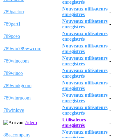
enregistrés
Nouveaux utilisateurs
789pactorr
-
enregistrés
Nouveaux utilisateurs
789part1
-
enregistrés
Nouveaux utilisateurs
789pceo
-
enregistrés
Nouveaux utilisateurs
789win789wwcom
-
enregistrés
Nouveaux utilisateurs
789winccom
-
enregistrés
Nouveaux utilisateurs
789winco
-
enregistrés
Nouveaux utilisateurs
789winkgcom
-
enregistrés
Nouveaux utilisateurs
789winrucom
-
enregistrés
Nouveaux utilisateurs
78winlove
-
enregistrés
Utilisateurs
7ider5
-
enregistrés
Nouveaux utilisateurs
88aacompany
-
enregistrés