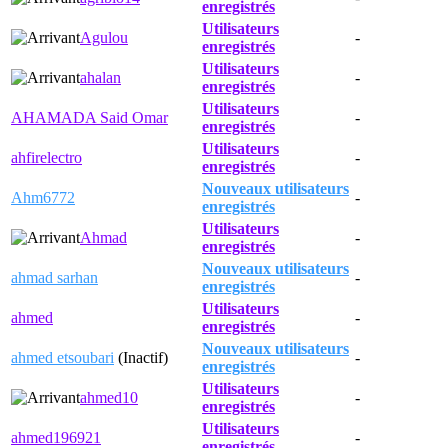
enregistrés
Utilisateurs
Agulou
-
enregistrés
Utilisateurs
ahalan
-
enregistrés
Utilisateurs
AHAMADA Said Omar
-
enregistrés
Utilisateurs
ahfirelectro
-
enregistrés
Nouveaux utilisateurs
Ahm6772
-
enregistrés
Utilisateurs
Ahmad
-
enregistrés
Nouveaux utilisateurs
ahmad sarhan
-
enregistrés
Utilisateurs
ahmed
-
enregistrés
Nouveaux utilisateurs
ahmed etsoubari
(Inactif)
-
enregistrés
Utilisateurs
ahmed10
-
enregistrés
Utilisateurs
ahmed196921
-
enregistrés