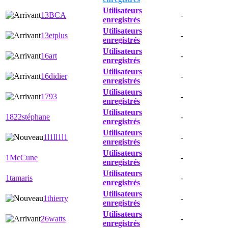
Utilisateurs
13BCA
-
enregistrés
Utilisateurs
13etplus
-
enregistrés
Utilisateurs
16art
-
enregistrés
Utilisateurs
16didier
-
enregistrés
Utilisateurs
1793
-
enregistrés
Utilisateurs
1822stéphane
-
enregistrés
Utilisateurs
1l1ll1l1
-
enregistrés
Utilisateurs
1McCune
-
enregistrés
Utilisateurs
1tamaris
-
enregistrés
Utilisateurs
1thierry
-
enregistrés
Utilisateurs
26watts
-
enregistrés