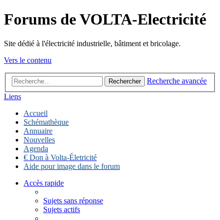
Forums de VOLTA-Electricité
Site dédié à l'électricité industrielle, bâtiment et bricolage.
Vers le contenu
Recherche avancée
Rechercher
Liens
Accueil
Schémathèque
Annuaire
Nouvelles
Agenda
€ Don à Volta-Életricité
Aide pour image dans le forum
Accès rapide
Sujets sans réponse
Sujets actifs