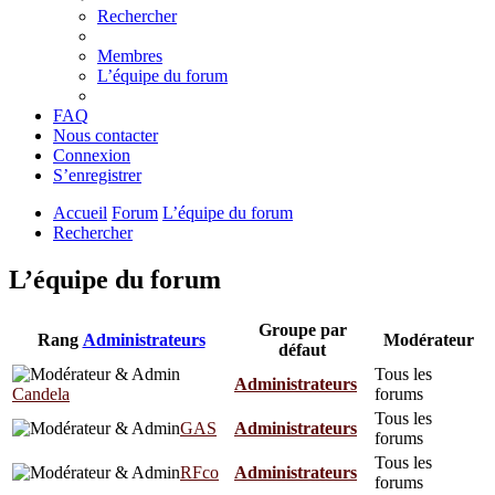
Rechercher
Membres
L’équipe du forum
FAQ
Nous contacter
Connexion
S’enregistrer
Accueil
Forum
L’équipe du forum
Rechercher
L’équipe du forum
Groupe par
Rang
Administrateurs
Modérateur
défaut
Tous les
Administrateurs
Candela
forums
Tous les
GAS
Administrateurs
forums
Tous les
RFco
Administrateurs
forums