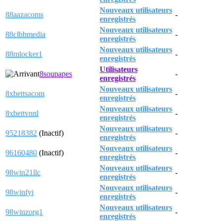
Nouveaux utilisateurs
88aazacoms
-
enregistrés
Nouveaux utilisateurs
88clbbmedia
-
enregistrés
Nouveaux utilisateurs
88mlocker1
-
enregistrés
Utilisateurs
8soupapes
-
enregistrés
Nouveaux utilisateurs
8xbettsacom
-
enregistrés
Nouveaux utilisateurs
8xbettvnnl
-
enregistrés
Nouveaux utilisateurs
95218382
(Inactif)
-
enregistrés
Nouveaux utilisateurs
96160480
(Inactif)
-
enregistrés
Nouveaux utilisateurs
98win21llc
-
enregistrés
Nouveaux utilisateurs
98winfyi
-
enregistrés
Nouveaux utilisateurs
98winzorg1
-
enregistrés