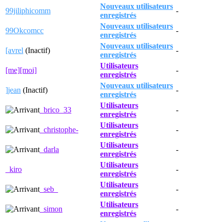
Nouveaux utilisateurs
99jiliphicomm
-
enregistrés
Nouveaux utilisateurs
99Okcomcc
-
enregistrés
Nouveaux utilisateurs
[avrel
(Inactif)
-
enregistrés
Utilisateurs
[me][moi]
-
enregistrés
Nouveaux utilisateurs
]jean
(Inactif)
-
enregistrés
Utilisateurs
_brico_33
-
enregistrés
Utilisateurs
_christophe-
-
enregistrés
Utilisateurs
_darla
-
enregistrés
Utilisateurs
_kiro
-
enregistrés
Utilisateurs
_seb_
-
enregistrés
Utilisateurs
_simon
-
enregistrés