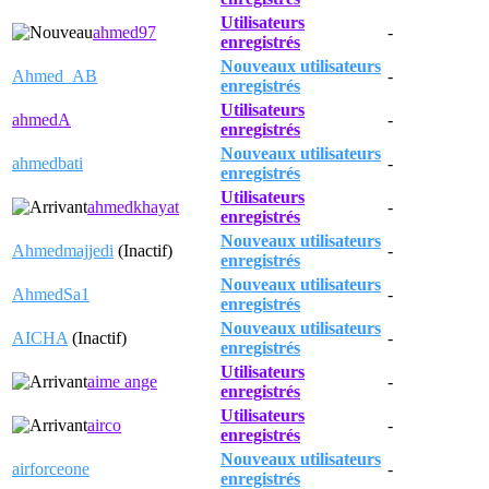
Utilisateurs
ahmed97
-
enregistrés
Nouveaux utilisateurs
Ahmed_AB
-
enregistrés
Utilisateurs
ahmedA
-
enregistrés
Nouveaux utilisateurs
ahmedbati
-
enregistrés
Utilisateurs
ahmedkhayat
-
enregistrés
Nouveaux utilisateurs
Ahmedmajjedi
(Inactif)
-
enregistrés
Nouveaux utilisateurs
AhmedSa1
-
enregistrés
Nouveaux utilisateurs
AICHA
(Inactif)
-
enregistrés
Utilisateurs
aime ange
-
enregistrés
Utilisateurs
airco
-
enregistrés
Nouveaux utilisateurs
airforceone
-
enregistrés