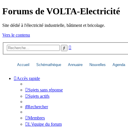
Forums de VOLTA-Electricité
Site dédié à l'électricité industrielle, bâtiment et bricolage.
Vers le contenu
Recherche
Rechercher
avancée
Accueil
Schémathèque
Annuaire
Nouvelles
Agenda
Accès rapide
Sujets sans réponse
Sujets actifs
Rechercher
Membres
L’équipe du forum