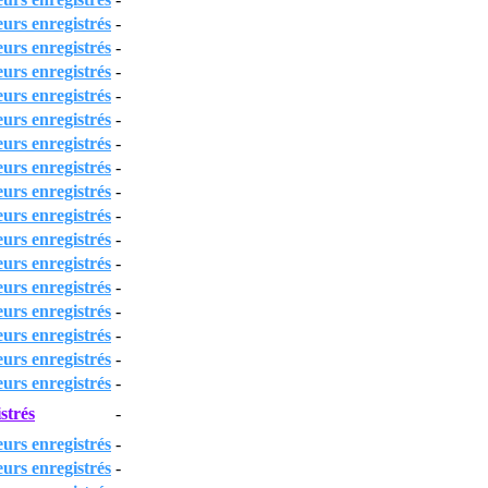
eurs enregistrés
-
eurs enregistrés
-
eurs enregistrés
-
eurs enregistrés
-
eurs enregistrés
-
eurs enregistrés
-
eurs enregistrés
-
eurs enregistrés
-
eurs enregistrés
-
eurs enregistrés
-
eurs enregistrés
-
eurs enregistrés
-
eurs enregistrés
-
eurs enregistrés
-
eurs enregistrés
-
eurs enregistrés
-
strés
-
eurs enregistrés
-
eurs enregistrés
-