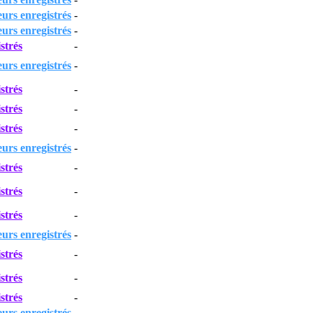
eurs enregistrés
-
eurs enregistrés
-
strés
-
eurs enregistrés
-
strés
-
strés
-
strés
-
eurs enregistrés
-
strés
-
strés
-
strés
-
eurs enregistrés
-
strés
-
strés
-
strés
-
eurs enregistrés
-