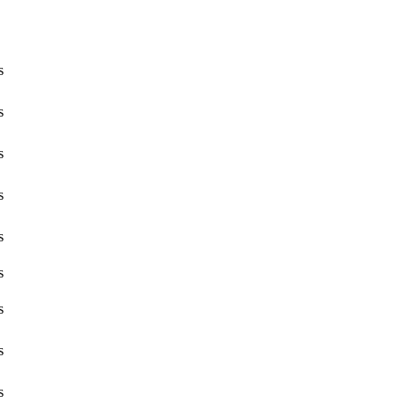
s
s
s
s
s
s
s
s
s