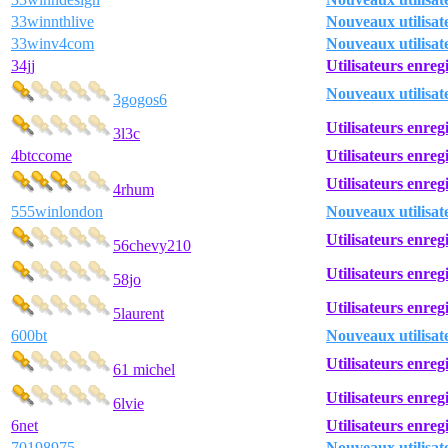
33winnthlive
Nouveaux utilisat
33winv4com
Nouveaux utilisat
34jj
Utilisateurs enregi
Nouveaux utilisat
3gogos6
Utilisateurs enregi
3l3c
4btccome
Utilisateurs enregi
Utilisateurs enregi
4rhum
555winlondon
Nouveaux utilisat
Utilisateurs enregi
56chevy210
Utilisateurs enregi
58jo
Utilisateurs enregi
5laurent
600bt
Nouveaux utilisat
Utilisateurs enregi
61 michel
Utilisateurs enregi
6lvie
6net
Utilisateurs enregi
70198975
Nouveaux utilisat