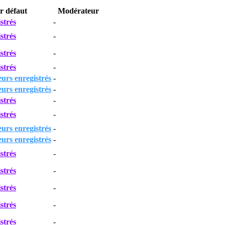
r défaut
Modérateur
strés
-
strés
-
strés
-
strés
-
eurs enregistrés
-
eurs enregistrés
-
strés
-
strés
-
eurs enregistrés
-
eurs enregistrés
-
strés
-
strés
-
strés
-
strés
-
strés
-