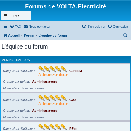
Forums de VOLTA-Electricité
Liens
FAQ
Nous contacter
S’enregistrer
Connexion
R
Accueil
Forum
L’équipe du forum
e
L’équipe du forum
c
h
ADMINISTRATEURS
e
r
Rang, Nom d’utilisateur
Candela
c
Groupe par défaut
Administrateurs
h
Modérateur
Tous les forums
e
r
Rang, Nom d’utilisateur
GAS
Groupe par défaut
Administrateurs
Modérateur
Tous les forums
Rang, Nom d’utilisateur
RFco