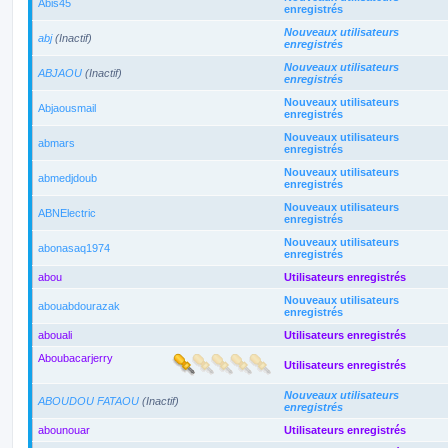
Abis45
enregistrés
Nouveaux utilisateurs
abj
(Inactif)
enregistrés
Nouveaux utilisateurs
ABJAOU
(Inactif)
enregistrés
Nouveaux utilisateurs
Abjaousmail
enregistrés
Nouveaux utilisateurs
abmars
enregistrés
Nouveaux utilisateurs
abmedjdoub
enregistrés
Nouveaux utilisateurs
ABNElectric
enregistrés
Nouveaux utilisateurs
abonasaq1974
enregistrés
abou
Utilisateurs enregistrés
Nouveaux utilisateurs
abouabdourazak
enregistrés
abouali
Utilisateurs enregistrés
Aboubacarjerry
Utilisateurs enregistrés
Nouveaux utilisateurs
ABOUDOU FATAOU
(Inactif)
enregistrés
abounouar
Utilisateurs enregistrés