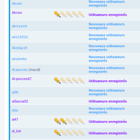
Nouveaux utilisateurs
Akram
enregistrés
Akrour
Utilisateurs enregistrés
Nouveaux utilisateurs
akrzyszto
enregistrés
Nouveaux utilisateurs
aks218111
enregistrés
Nouveaux utilisateurs
Akshay19
enregistrés
Nouveaux utilisateurs
akulumbo
enregistrés
Nouveaux utilisateurs
Al-pescino
(Inactif)
enregistrés
Al-pescino67
Utilisateurs enregistrés
Nouveaux utilisateurs
al38
enregistrés
al3assal32
Utilisateurs enregistrés
Nouveaux utilisateurs
Al3x
enregistrés
al47
Utilisateurs enregistrés
al_kal
Utilisateurs enregistrés