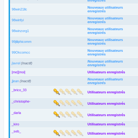
enregistrés
Nouveaux utilisateurs
98win21llc
enregistrés
Nouveaux utilisateurs
98winfyi
enregistrés
Nouveaux utilisateurs
98winzorg1
enregistrés
Nouveaux utilisateurs
99jiliphicomm
enregistrés
Nouveaux utilisateurs
99Okcomcc
enregistrés
Nouveaux utilisateurs
[avrel
(Inactif)
enregistrés
[me][moi]
Utilisateurs enregistrés
Nouveaux utilisateurs
]jean
(Inactif)
enregistrés
_brico_33
Utilisateurs enregistrés
_christophe-
Utilisateurs enregistrés
_darla
Utilisateurs enregistrés
_kiro
Utilisateurs enregistrés
_seb_
Utilisateurs enregistrés