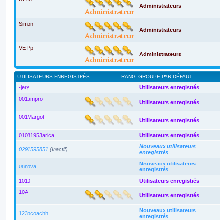
Administrateurs
Simon
Administrateurs
VE Pp
Administrateurs
UTILISATEURS ENREGISTRÉS
RANG
GROUPE PAR DÉFAUT
-jery
Utilisateurs enregistrés
001ampro
Utilisateurs enregistrés
001Margot
Utilisateurs enregistrés
01081953arica
Utilisateurs enregistrés
Nouveaux utilisateurs
0291595851
(Inactif)
enregistrés
Nouveaux utilisateurs
08nova
enregistrés
1010
Utilisateurs enregistrés
10A
Utilisateurs enregistrés
Nouveaux utilisateurs
123bcoachh
enregistrés