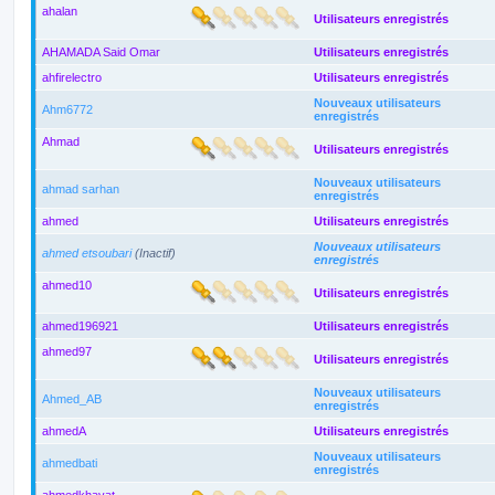
ahalan
Utilisateurs enregistrés
AHAMADA Said Omar
Utilisateurs enregistrés
ahfirelectro
Utilisateurs enregistrés
Nouveaux utilisateurs
Ahm6772
enregistrés
Ahmad
Utilisateurs enregistrés
Nouveaux utilisateurs
ahmad sarhan
enregistrés
ahmed
Utilisateurs enregistrés
Nouveaux utilisateurs
ahmed etsoubari
(Inactif)
enregistrés
ahmed10
Utilisateurs enregistrés
ahmed196921
Utilisateurs enregistrés
ahmed97
Utilisateurs enregistrés
Nouveaux utilisateurs
Ahmed_AB
enregistrés
ahmedA
Utilisateurs enregistrés
Nouveaux utilisateurs
ahmedbati
enregistrés