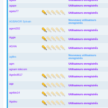
agadir
Utilisateurs enregistrés
agape
Utilisateurs enregistrés
agata77
Utilisateurs enregistrés
Nouveaux utilisateurs
AGBAVOR Sylvain
enregistrés
agent202
Utilisateurs enregistrés
Aggie
Utilisateurs enregistrés
AGHA
Utilisateurs enregistrés
Nouveaux utilisateurs
agilles
enregistrés
agm
Utilisateurs enregistrés
agnam telecom
Utilisateurs enregistrés
Agnès8517
Utilisateurs enregistrés
agp
Utilisateurs enregistrés
agribio14
Utilisateurs enregistrés
Agulou
Utilisateurs enregistrés