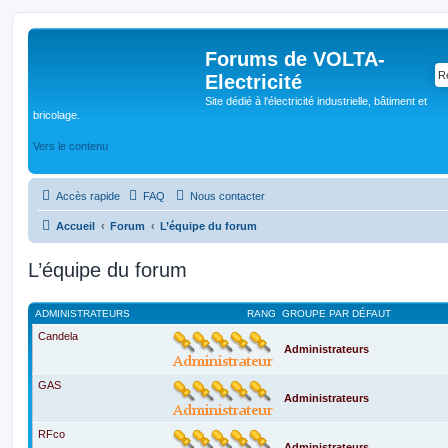
Forums de VOLTA-
Electricité
Site dédié à l'électricité industrielle, bâtiment et
bricolage.
Vers le contenu
Accès rapide
FAQ
Nous contacter
Accueil
Forum
L’équipe du forum
L’équipe du forum
ADMINISTRATEURS
RANG
GROUPE PAR DÉFAUT
Candela
Administrateurs
GAS
Administrateurs
RFco
Administrateurs