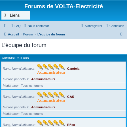
Forums de VOLTA-Electricité
Liens
FAQ
Nous contacter
S’enregistrer
Connexion
R
Accueil
Forum
L’équipe du forum
e
L’équipe du forum
c
h
ADMINISTRATEURS
e
r
Rang, Nom d’utilisateur
Candela
c
Groupe par défaut
Administrateurs
h
Modérateur
Tous les forums
e
r
Rang, Nom d’utilisateur
GAS
Groupe par défaut
Administrateurs
Modérateur
Tous les forums
Rang, Nom d’utilisateur
RFco