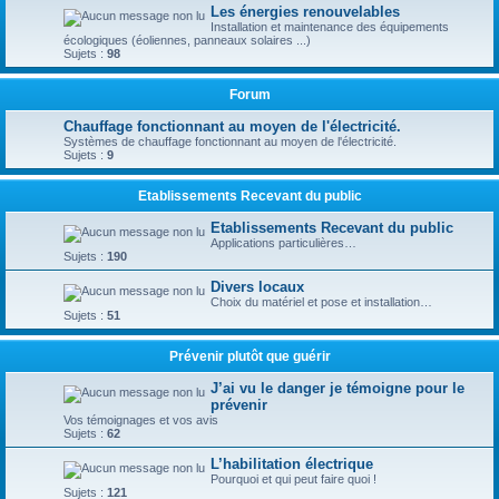
Les énergies renouvelables
Installation et maintenance des équipements
écologiques (éoliennes, panneaux solaires ...)
Sujets :
98
Forum
Chauffage fonctionnant au moyen de l'électricité.
Systèmes de chauffage fonctionnant au moyen de l'électricité.
Sujets :
9
Etablissements Recevant du public
Etablissements Recevant du public
Applications particulières…
Sujets :
190
Divers locaux
Choix du matériel et pose et installation…
Sujets :
51
Prévenir plutôt que guérir
J’ai vu le danger je témoigne pour le
prévenir
Vos témoignages et vos avis
Sujets :
62
L’habilitation électrique
Pourquoi et qui peut faire quoi !
Sujets :
121