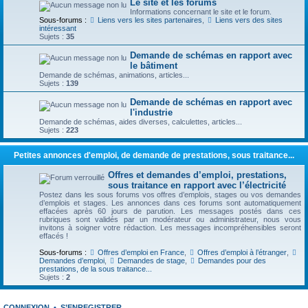
Le site et les forums
Informations concernant le site et le forum.
Sous-forums :
Liens vers les sites partenaires
,
Liens vers des sites
intéressant
Sujets :
35
Demande de schémas en rapport avec
le bâtiment
Demande de schémas, animations, articles...
Sujets :
139
Demande de schémas en rapport avec
l'industrie
Demande de schémas, aides diverses, calculettes, articles...
Sujets :
223
Petites annonces d'emploi, de demande de prestations, sous traitance...
Offres et demandes d’emploi, prestations,
sous traitance en rapport avec l’électricité
Postez dans les sous forums vos offres d’emplois, stages ou vos demandes
d’emplois et stages. Les annonces dans ces forums sont automatiquement
effacées après 60 jours de parution. Les messages postés dans ces
rubriques sont validés par un modérateur ou administrateur, nous vous
invitons à soigner votre rédaction. Les messages incompréhensibles seront
effacés !
Sous-forums :
Offres d’emploi en France
,
Offres d’emploi à l’étranger
,
Demandes d’emploi
,
Demandes de stage
,
Demandes pour des
prestations, de la sous traitance...
Sujets :
2
CONNEXION
•
S’ENREGISTRER