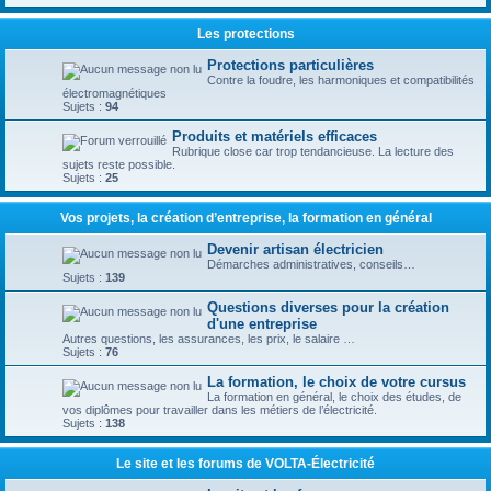
Les protections
Protections particulières
Contre la foudre, les harmoniques et compatibilités
électromagnétiques
Sujets :
94
Produits et matériels efficaces
Rubrique close car trop tendancieuse. La lecture des
sujets reste possible.
Sujets :
25
Vos projets, la création d’entreprise, la formation en général
Devenir artisan électricien
Démarches administratives, conseils…
Sujets :
139
Questions diverses pour la création
d'une entreprise
Autres questions, les assurances, les prix, le salaire …
Sujets :
76
La formation, le choix de votre cursus
La formation en général, le choix des études, de
vos diplômes pour travailler dans les métiers de l’électricité.
Sujets :
138
Le site et les forums de VOLTA-Électricité