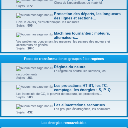
Choix de l’appareillage, du matériel,
Sujets :
872
Protection des départs, les longueurs
des lignes et sections…
Calculs divers, électrotechnique, les mesures…
Sujets :
598
Machines tournantes : moteurs,
alternateurs...
Vos problèmes concernant les mesures, les pannes des moteurs et
alternateurs en général.
Sujets :
1640
Poste de transformation et groupes électrogènes
Régime du neutre
Le régime du neutre, les sections, les
raccordements…
Sujets :
351
Les protections HT BT, les TC,
comptage, les énergies : S, P, Q
Les intensités de CC, le pouvoir de coupure, les protections…
Sujets :
503
Les alimentations secourues
Les groupes électrogènes, les onduleurs…
Sujets :
432
Les énergies renouvelables