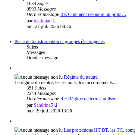
1639
Sujets
9999
Messages
Dernier message
Re: Comment résoudre un probl…
Voir
par
marktuan
le
lun. 27 juil. 2026 04:46
dernier
message
Poste de transformation et groupes électrogènes
Sujets
Messages
Dernier message
Régime du neutre
Le régime du neutre, les sections, les raccordements…
351
Sujets
2244
Messages
Dernier message
Re: Régime de terre à utiliser
Voir
par
Sandrine5
le
mer. 29 juil. 2026 13:26
dernier
message
Les protections HT BT, les TC, compt