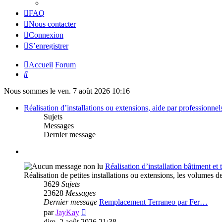
FAQ
Nous contacter
Connexion
S’enregistrer
Accueil
Forum
Rechercher
Nous sommes le ven. 7 août 2026 10:16
Réalisation d’installations ou extensions, aide par professionnels 
Sujets
Messages
Dernier message
Réalisation d’installation bâtiment et t
Réalisation de petites installations ou extensions, les volumes
3629
Sujets
23628
Messages
Dernier message
Remplacement Terraneo par Fer…
Voir
par
JayKay
le
dim. 2 août 2026 21:38