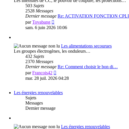
Les intensités de CC, le pouvoir de coupure, les protections…
503
Sujets
2528
Messages
Dernier message
Re: ACTIVATION FONCTION CPL
Voir
par
Tovabang
le
sam. 6 juin 2026 10:06
dernier
message
Les alimentations secourues
Les groupes électrogènes, les onduleurs…
432
Sujets
2370
Messages
Dernier message
Re: Comment choisir le bon di…
Voir
par
Francois42
le
mar. 28 juil. 2026 04:28
dernier
message
Les énergies renouvelables
Sujets
Messages
Dernier message
Les énergies renouvelables