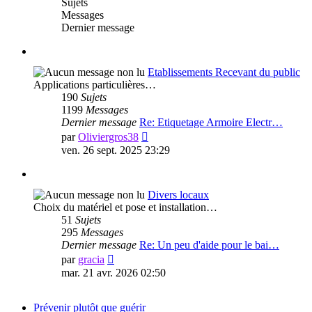
Sujets
Messages
Dernier message
Etablissements Recevant du public
Applications particulières…
190
Sujets
1199
Messages
Dernier message
Re: Etiquetage Armoire Electr…
Voir
par
Oliviergros38
le
ven. 26 sept. 2025 23:29
dernier
message
Divers locaux
Choix du matériel et pose et installation…
51
Sujets
295
Messages
Dernier message
Re: Un peu d'aide pour le bai…
Voir
par
gracia
le
mar. 21 avr. 2026 02:50
dernier
message
Prévenir plutôt que guérir