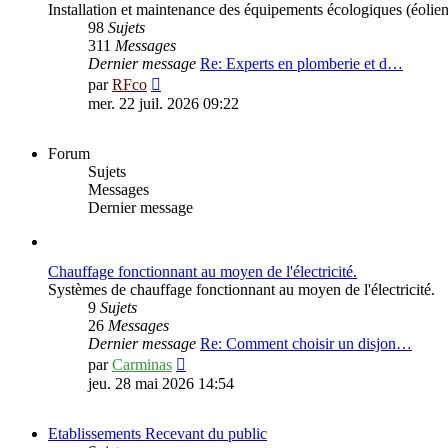
Installation et maintenance des équipements écologiques (éolien
98
Sujets
311
Messages
Dernier message
Re: Experts en plomberie et d…
Voir
par
RFco
le
mer. 22 juil. 2026 09:22
dernier
message
Forum
Sujets
Messages
Dernier message
Chauffage fonctionnant au moyen de l'électricité.
Systèmes de chauffage fonctionnant au moyen de l'électricité.
9
Sujets
26
Messages
Dernier message
Re: Comment choisir un disjon…
Voir
par
Carminas
le
jeu. 28 mai 2026 14:54
dernier
message
Etablissements Recevant du public