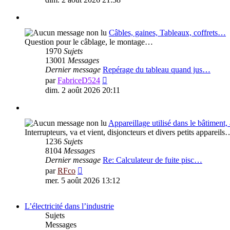
dernier
message
Câbles, gaines, Tableaux, coffrets…
Question pour le câblage, le montage…
1970
Sujets
13001
Messages
Dernier message
Repérage du tableau quand jus…
Voir
par
FabriceD524
le
dim. 2 août 2026 20:11
dernier
message
Appareillage utilisé dans le bâtiment,
Interrupteurs, va et vient, disjoncteurs et divers petits appareil
1236
Sujets
8104
Messages
Dernier message
Re: Calculateur de fuite pisc…
Voir
par
RFco
le
mer. 5 août 2026 13:12
dernier
message
L’électricité dans l’industrie
Sujets
Messages