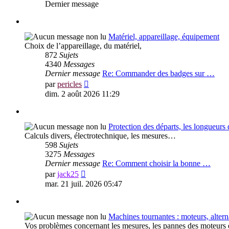
Dernier message
Matériel, appareillage, équipement
Choix de l’appareillage, du matériel,
872
Sujets
4340
Messages
Dernier message
Re: Commander des badges sur …
Voir
par
pericles
le
dim. 2 août 2026 11:29
dernier
message
Protection des départs, les longueurs
Calculs divers, électrotechnique, les mesures…
598
Sujets
3275
Messages
Dernier message
Re: Comment choisir la bonne …
Voir
par
jack25
le
mar. 21 juil. 2026 05:47
dernier
message
Machines tournantes : moteurs, alterna
Vos problèmes concernant les mesures, les pannes des moteurs et