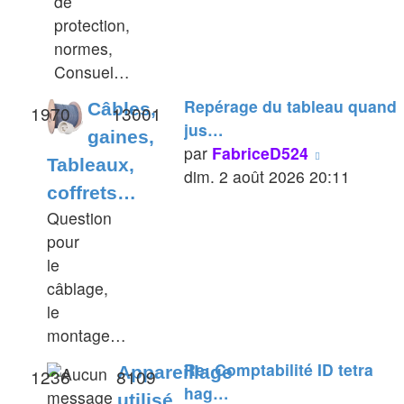
de
protection,
normes,
Consuel…
Repérage du tableau quand
Câbles,
1970
13001
jus…
gaines,
Voir
par
FabriceD524
Tableaux,
le
dim. 2 août 2026 20:11
coffrets…
dernier
Question
message
pour
le
câblage,
le
montage…
Re: Comptabilité ID tetra
Appareillage
1236
8109
hag…
utilisé