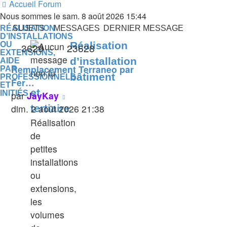
Accueil
Forum
Nous sommes le sam. 8 août 2026 15:44
RÉALISATION
SUJETS
MESSAGES
DERNIER MESSAGE
D’INSTALLATIONS
Réalisation
OU
3629
23628
EXTENSIONS,
d’installation
AIDE
Remplacement Terraneo par
PAR
bâtiment
PROFESSIONNELS
Fer…
ET
et
INITIÉS
Voir
par
JayKay
le
dim. 2 août 2026 21:38
tertiaire
dernier
Réalisation
message
de
petites
installations
ou
extensions,
les
volumes