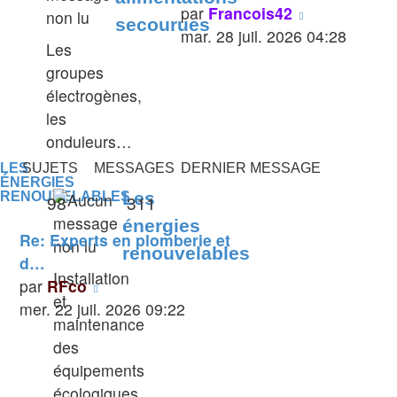
Voir
par
Francois42
secourues
le
mar. 28 juil. 2026 04:28
Les
dernier
groupes
message
électrogènes,
les
onduleurs…
LES
SUJETS
MESSAGES
DERNIER MESSAGE
ÉNERGIES
Les
RENOUVELABLES
98
311
énergies
Re: Experts en plomberie et
renouvelables
d…
Installation
Voir
par
RFco
et
le
mer. 22 juil. 2026 09:22
maintenance
dernier
des
message
équipements
écologiques