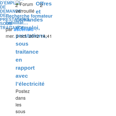
Offres
D'EMPLOI,
2
2
DE
et
DEMANDE
Recherche formateur
DE
demandes
PRESTATIONS,
habilitat…
SOUS
d’emploi,
TRAITANCE...
Voir
par
ascensio
le
mer. 3 oct. 2012 14:41
prestations,
dernier
sous
message
traitance
en
rapport
avec
l’électricité
Postez
dans
les
sous