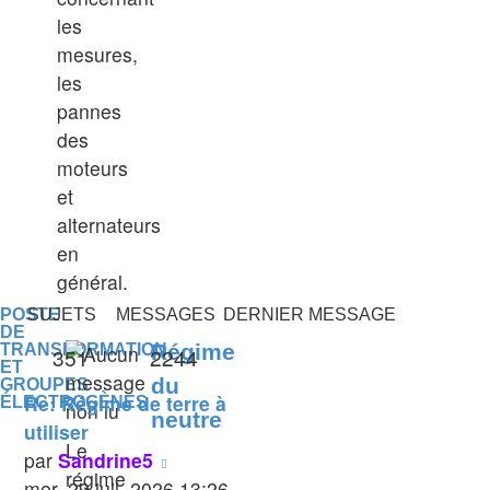
les
mesures,
les
pannes
des
moteurs
et
alternateurs
en
général.
POSTE
SUJETS
MESSAGES
DERNIER MESSAGE
DE
Régime
TRANSFORMATION
351
2244
ET
du
GROUPES
Re: Régime de terre à
ÉLECTROGÈNES
neutre
utiliser
Le
Voir
par
Sandrine5
régime
le
mer. 29 juil. 2026 13:26