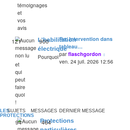
témoignages
et
vos
avis
Re: Intervention dans
L’habilitation
121
900
tableau…
électrique
Voir
par
flaschgordon
Pourquoi
le
ven. 24 juil. 2026 12:56
et
dernier
qui
message
peut
faire
quoi
!
LES
SUJETS
MESSAGES
DERNIER MESSAGE
PROTECTIONS
Protections
94
464
particulières