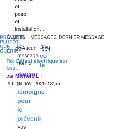
message
et
pose
et
installation…
PRÉVENIR
SUJETS
MESSAGES
DERNIER MESSAGE
PLUTÔT
J’ai
QUE
62
504
GUÉRIR
vu
Re: Défaut électrique sur
le
cou…
danger
Voir
par
MichelML
le
jeu. 13 nov. 2025 18:55
je
dernier
témoigne
message
pour
le
prévenir
Vos