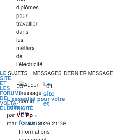
diplômes
pour
travailler
dans
les
métiers
de
l’électricité.
LE
SUJETS
MESSAGES
DERNIER MESSAGE
SITE
Le
ET
35
61
LES
site
FORUMS
L'essentiel pour votre
DE
et
VOLTA-
initia…
ÉLECTRICITÉ
les
Voir
par
VE Pp
le
mar. 21 avr. 2026 21:39
forums
dernier
Informations
message
concernant