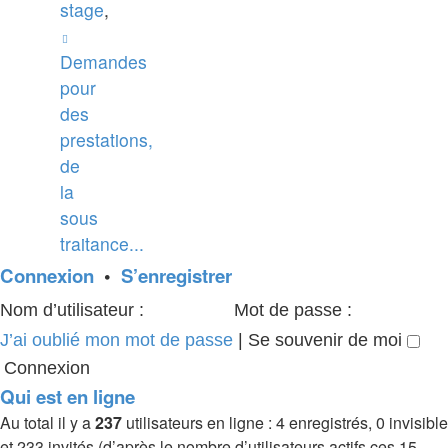
stage
,
Demandes
pour
des
prestations,
de
la
sous
traitance...
Connexion
•
S’enregistrer
Nom d’utilisateur :
Mot de passe :
J’ai oublié mon mot de passe
|
Se souvenir de moi
Qui est en ligne
Au total il y a
237
utilisateurs en ligne : 4 enregistrés, 0 invisible
et 233 invités (d’après le nombre d’utilisateurs actifs ces 15