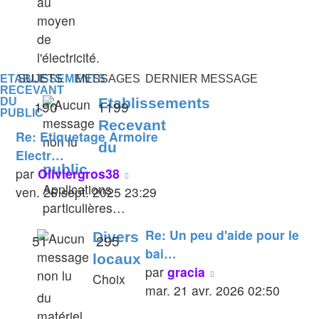
au
moyen
de
l'électricité.
ETABLISSEMENTS
SUJETS
MESSAGES
DERNIER MESSAGE
RECEVANT
Etablissements
DU
190
1199
PUBLIC
Recevant
Re: Etiquetage Armoire
du
Electr…
public
Voir
par
Oliviergros38
Applications
le
ven. 26 sept. 2025 23:29
particulières…
dernier
message
Re: Un peu d'aide pour le
Divers
51
295
bai…
locaux
Voir
par
gracia
Choix
le
mar. 21 avr. 2026 02:50
du
dernier
matériel