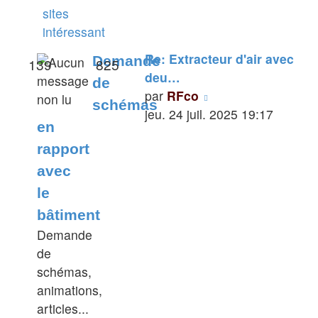
sites
intéressant
Re: Extracteur d'air avec
Demande
139
825
deu…
de
Voir
par
RFco
schémas
le
jeu. 24 juil. 2025 19:17
en
dernier
rapport
message
avec
le
bâtiment
Demande
de
schémas,
animations,
articles...