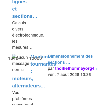
lignes
et
sections…
Calculs
divers,
électrotechnique,
les
mesures…
Dimensionnement des
Machines
1640
10000
sections …
tournantes
Voi
par
thoitiethomnayorg4
:
le
ven. 7 août 2026 10:36
moteurs,
der
alternateurs...
me
Vos
problèmes
concernant