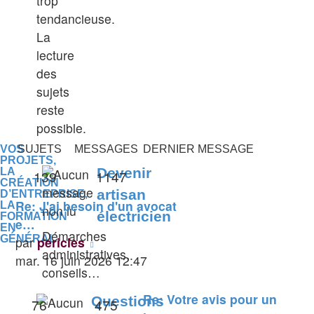
trop
tendancieuse.
La
lecture
des
sujets
reste
possible.
VOS
SUJETS
MESSAGES
DERNIER MESSAGE
PROJETS,
Devenir
LA
139
1147
CRÉATION
artisan
D’ENTREPRISE,
Re: J'ai besoin d'un avocat
LA
électricien
FORMATION
e…
EN
Démarches
GÉNÉRAL
Voir
par
pericles
administratives,
le
mar. 16 juin 2026 12:47
conseils…
dernier
message
Re: Votre avis pour un
Questions
76
475