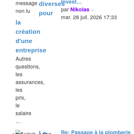
invest…
diverses
Voir
par
Nikolas
pour
le
mar. 28 juil. 2026 17:33
la
dernier
création
message
d'une
entreprise
Autres
questions,
les
assurances,
les
prix,
le
salaire
…
Re: Passage à la plomberie
La