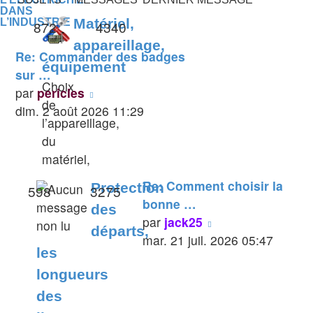
DANS
Matériel,
L’INDUSTRIE
872
4340
appareillage,
Re: Commander des badges
équipement
sur …
Choix
Voir
par
pericles
de
le
dim. 2 août 2026 11:29
l’appareillage,
dernier
du
message
matériel,
Re: Comment choisir la
Protection
598
3275
bonne …
des
Voir
par
jack25
départs,
le
mar. 21 juil. 2026 05:47
les
dernier
longueurs
message
des