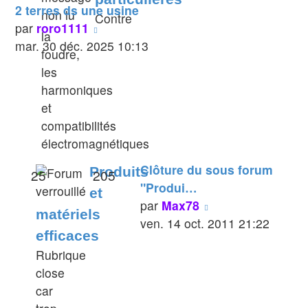
2 terres ds une usine
Contre
Voir
par
roro1111
la
le
mar. 30 déc. 2025 10:13
foudre,
dernier
les
message
harmoniques
et
compatibilités
électromagnétiques
Clôture du sous forum
Produits
25
205
"Produi…
et
Voir
par
Max78
matériels
le
ven. 14 oct. 2011 21:22
efficaces
dernier
Rubrique
message
close
car