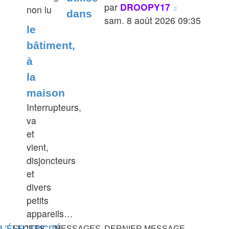
Voir
par
DROOPY17
dans
le
sam. 8 août 2026 09:35
le
dernier
bâtiment,
message
à
la
maison
Interrupteurs,
va
et
vient,
disjoncteurs
et
divers
petits
appareils…
L’ÉLECTRICITÉ
SUJETS
MESSAGES
DERNIER MESSAGE