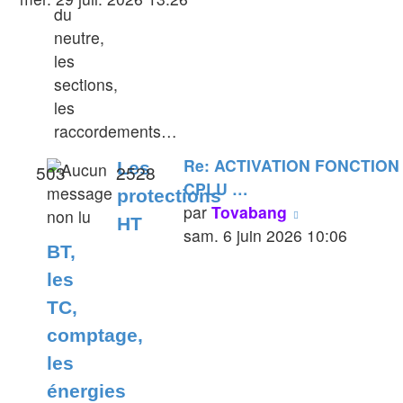
du
dernier
neutre,
message
les
sections,
les
raccordements…
Re: ACTIVATION FONCTION
Les
503
2528
CPLU …
protections
Voir
par
Tovabang
HT
le
sam. 6 juin 2026 10:06
BT,
dernier
les
message
TC,
comptage,
les
énergies