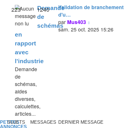
Validation de branchement
Demande
223
1240
d'u…
de
Voir
par
Mus403
schémas
le
sam. 25 oct. 2025 15:26
en
dernier
rapport
message
avec
l'industrie
Demande
de
schémas,
aides
diverses,
calculettes,
articles...
PETITES
SUJETS
MESSAGES
DERNIER MESSAGE
ANNONCES