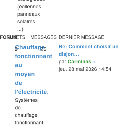
(éoliennes,
panneaux
solaires
...)
FORUM
SUJETS
MESSAGES
DERNIER MESSAGE
Re: Comment choisir un
Chauffage
9
26
disjon…
fonctionnant
Voir
par
Carminas
au
le
jeu. 28 mai 2026 14:54
moyen
dernier
de
message
l'électricité.
Systèmes
de
chauffage
fonctionnant