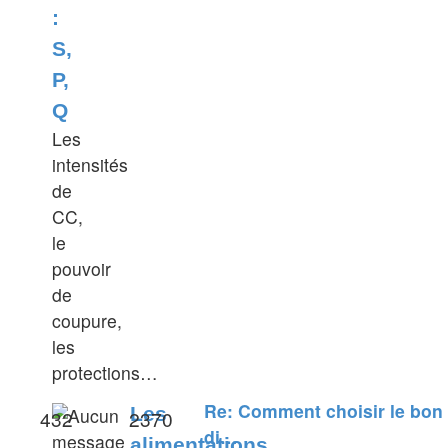
:
S,
P,
Q
Les
intensités
de
CC,
le
pouvoir
de
coupure,
les
protections…
Re: Comment choisir le bon
Les
432
2370
di…
alimentations