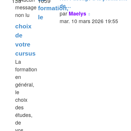
138
1059
de…
formation,
Voir
par
Maelys
le
le
mar. 10 mars 2026 19:55
choix
dernier
de
message
votre
cursus
La
formation
en
général,
le
choix
des
études,
de
vos