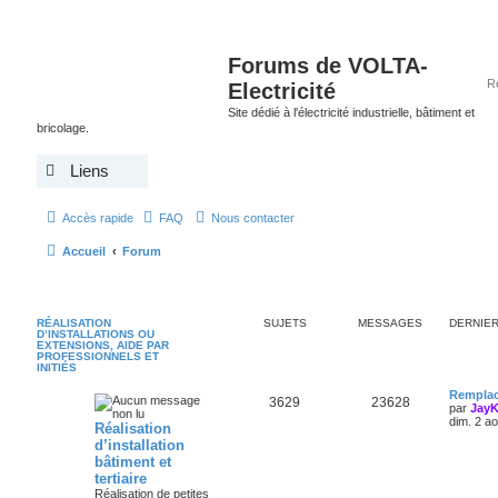
Forums de VOLTA-
Electricité
Site dédié à l'électricité industrielle, bâtiment et
bricolage.
Liens
Accès rapide
FAQ
Nous contacter
Accueil
Forum
RÉALISATION
SUJETS
MESSAGES
DERNIE
D’INSTALLATIONS OU
EXTENSIONS, AIDE PAR
PROFESSIONNELS ET
INITIÉS
Remplac
3629
23628
par
Jay
dim. 2 a
Réalisation
d’installation
bâtiment et
tertiaire
Réalisation de petites