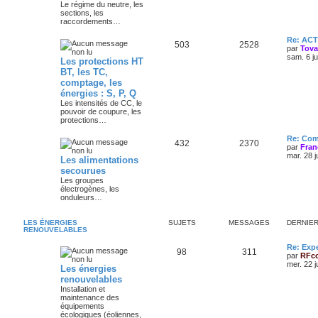
Le régime du neutre, les
sections, les
raccordements…
Re: AC
503
2528
par
Tov
sam. 6 j
Les protections HT
BT, les TC,
comptage, les
énergies : S, P, Q
Les intensités de CC, le
pouvoir de coupure, les
protections…
Re: Com
432
2370
par
Fran
mar. 28 j
Les alimentations
secourues
Les groupes
électrogènes, les
onduleurs…
LES ÉNERGIES
SUJETS
MESSAGES
DERNIE
RENOUVELABLES
Re: Exp
98
311
par
RFc
mer. 22 j
Les énergies
renouvelables
Installation et
maintenance des
équipements
écologiques (éoliennes,