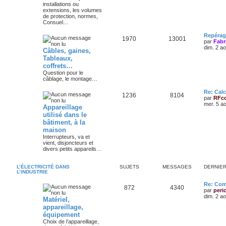
installations ou
extensions, les volumes
de protection, normes,
Consuel…
Repérag
1970
13001
par
Fabr
dim. 2 a
Câbles, gaines,
Tableaux,
coffrets…
Question pour le
câblage, le montage…
Re: Calc
1236
8104
par
RFc
mer. 5 a
Appareillage
utilisé dans le
bâtiment, à la
maison
Interrupteurs, va et
vient, disjoncteurs et
divers petits appareils…
L’ÉLECTRICITÉ DANS
SUJETS
MESSAGES
DERNIE
L’INDUSTRIE
Re: Com
872
4340
par
peri
dim. 2 a
Matériel,
appareillage,
équipement
Choix de l’appareillage,