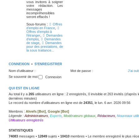
vous invitons à soigner
votre rédaction. Les
messages
incompréhensibles
seront effacés !
Sous-forums :
Offres
d’emploi en France
,
Offres d’emploi à
l’étranger
,
Demandes
d’emploi
,
Demandes
de stage
,
Demandes
pour des prestations, de
la sous traitance...
CONNEXION
•
S’ENREGISTRER
Nom d’utilisateur :
Mot de passe :
J’ai ou
Se souvenir de moi
QUI EST EN LIGNE
Au total il y a
265
utilisateurs en ligne : 2 enregistrés, 0 invisible et 263 invités (d’après
dernières minutes)
Le record du nombre d’utilisateurs en ligne est de
24351
, le lun. 6 avr. 2026 09:56
Membres :
Ahrefs [Bot]
,
Google [Bot]
Légende :
Administrateurs
,
Experts
,
Modérateurs globaux
,
Rédacteurs
,
Nouveaux utili
Utilisateurs enregistrés
STATISTIQUES
74083
messages •
12849
sujets •
10410
membres • Le membre enregistré le plus réce