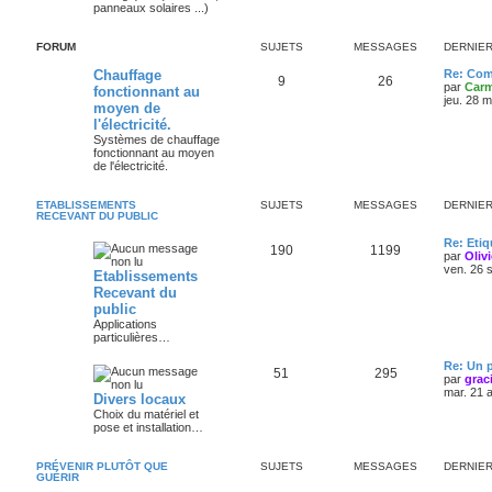
panneaux solaires ...)
FORUM
SUJETS
MESSAGES
DERNIE
Chauffage
Re: Com
9
26
par
Carm
fonctionnant au
jeu. 28 
moyen de
l'électricité.
Systèmes de chauffage
fonctionnant au moyen
de l'électricité.
ETABLISSEMENTS
SUJETS
MESSAGES
DERNIE
RECEVANT DU PUBLIC
Re: Eti
190
1199
par
Oliv
ven. 26 
Etablissements
Recevant du
public
Applications
particulières…
Re: Un p
51
295
par
grac
mar. 21 
Divers locaux
Choix du matériel et
pose et installation…
PRÉVENIR PLUTÔT QUE
SUJETS
MESSAGES
DERNIE
GUÉRIR