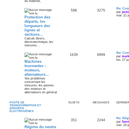
du matériel,
Re: Com
598
3275
par
jack
mar. 21 j
Protection des
départs, les
longueurs des
lignes et
sections…
Calculs divers,
électrotechnique, les
mesures…
Re: Com
1639
9999
par
mark
lun. 27 j
Machines
tournantes :
moteurs,
alternateurs...
Vos problèmes
concernant les
mesures, les pannes
des moteurs et
alternateurs en général.
POSTE DE
SUJETS
MESSAGES
DERNIE
TRANSFORMATION ET
GROUPES
ÉLECTROGÈNES
Re: Régi
351
2244
par
Sand
mer. 29 j
Régime du neutre