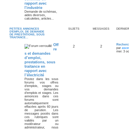
rapport avec
l'industrie
Demande de schémas,
aides diverses,
calculettes, articles...
PETITES ANNONCES
SUJETS
MESSAGES
DERNIE
D'EMPLOI, DE DEMANDE
DE PRESTATIONS, SOUS
TRAITANCE...
Off
Recherc
2
2
par
asce
re
mer. 3 o
s et demandes
d’emploi,
prestations, sous
traitance en
rapport avec
l’électricité
Postez dans les sous
forums vos offres
d’emplois, stages ou
vos demandes
d’emplois et stages. Les
annonces dans ces
forums sont
automatiquement
effacées après 60 jours
de parution. Les
messages postés dans
ces rubriques sont
validés par un
modérateur ou
administrateur, nous