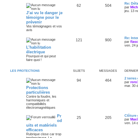
Re: Défa
62
504
par
Mich
jeu. 13 n
J’ai vu le danger je
témoigne pour le
prévenir
Vos témoignages et vos
avis
Re: Int
121
900
par
flas
ven. 24 j
L’habilitation
électrique
Pourquoi et qui peut
faire quoi !
LES PROTECTIONS
SUJETS
MESSAGES
DERNIE
2 terres
94
464
par
roro
mar. 30 
Protections
particulières
Contre la foudre, les
harmoniques et
compatibilités
électromagnétiques
Pr
Clôture
25
205
par
Max
od
ven. 14 
uits et matériels
efficaces
Rubrique close car trop
tendancieuse. La