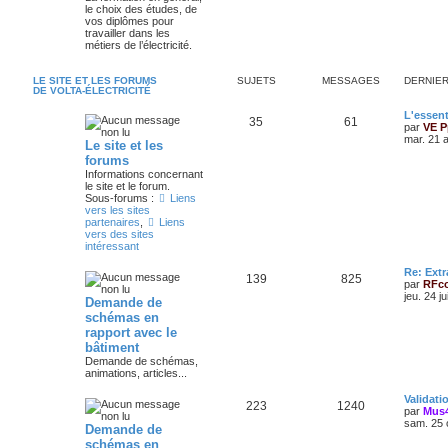
le choix des études, de
vos diplômes pour
travailler dans les
métiers de l’électricité.
LE SITE ET LES FORUMS
SUJETS
MESSAGES
DERNIE
DE VOLTA-ÉLECTRICITÉ
L'essent
35
61
par
VE P
mar. 21 
Le site et les
forums
Informations concernant
le site et le forum.
Sous-forums :
Liens
vers les sites
partenaires
,
Liens
vers des sites
intéressant
Re: Extr
139
825
par
RFc
jeu. 24 j
Demande de
schémas en
rapport avec le
bâtiment
Demande de schémas,
animations, articles...
Validat
223
1240
par
Mus
sam. 25 
Demande de
schémas en