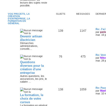
lecture des sujets reste
possible.
VOS PROJETS, LA
SUJETS
MESSAGES
DERNIE
CRÉATION
D’ENTREPRISE, LA
FORMATION EN
GÉNÉRAL
Re: J'ai
139
1147
par
peri
mar. 16 j
Devenir artisan
électricien
Démarches
administratives,
conseils…
Re: Votr
76
475
par
Niko
mar. 28 j
Questions
diverses pour la
création d'une
entreprise
Autres questions, les
assurances, les prix, le
salaire …
Re: Pas
138
1059
par
Mael
mar. 10 
La formation, le
choix de votre
cursus
La formation en général,