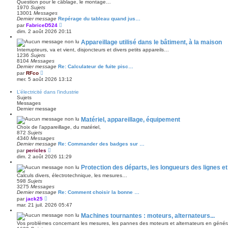
Question pour le câblage, le montage…
e
1970
Sujets
d
13001
Messages
e
Dernier message
Repérage du tableau quand jus…
r
V
par
FabriceD524
n
o
dim. 2 août 2026 20:11
i
i
e
r
Appareillage utilisé dans le bâtiment, à la maison
r
l
m
Interrupteurs, va et vient, disjoncteurs et divers petits appareils…
e
e
1236
Sujets
d
s
8104
Messages
e
s
Dernier message
Re: Calculateur de fuite pisc…
r
a
V
par
RFco
n
g
o
mer. 5 août 2026 13:12
i
e
i
e
r
r
L’électricité dans l’industrie
l
m
Sujets
e
e
Messages
d
s
Dernier message
e
s
r
a
Matériel, appareillage, équipement
n
g
Choix de l’appareillage, du matériel,
i
e
872
Sujets
e
4340
Messages
r
Dernier message
Re: Commander des badges sur …
m
V
e
par
pericles
o
s
dim. 2 août 2026 11:29
i
s
r
a
Protection des départs, les longueurs des lignes e
l
g
Calculs divers, électrotechnique, les mesures…
e
e
598
Sujets
d
3275
Messages
e
Dernier message
Re: Comment choisir la bonne …
r
V
par
jack25
n
o
mar. 21 juil. 2026 05:47
i
i
e
r
Machines tournantes : moteurs, alternateurs...
r
l
m
Vos problèmes concernant les mesures, les pannes des moteurs et alternateurs en généra
e
e