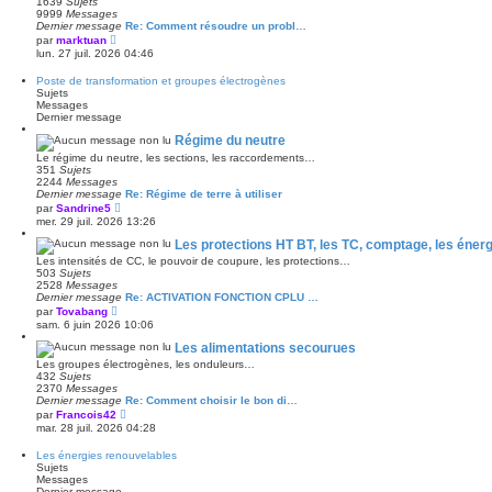
1639
Sujets
d
s
9999
Messages
e
s
Dernier message
Re: Comment résoudre un probl…
r
a
V
par
marktuan
n
g
o
lun. 27 juil. 2026 04:46
i
e
i
e
r
r
Poste de transformation et groupes électrogènes
l
m
Sujets
e
e
Messages
d
s
Dernier message
e
s
r
a
Régime du neutre
n
g
Le régime du neutre, les sections, les raccordements…
i
e
351
Sujets
e
2244
Messages
r
Dernier message
Re: Régime de terre à utiliser
m
V
e
par
Sandrine5
o
s
mer. 29 juil. 2026 13:26
i
s
r
a
Les protections HT BT, les TC, comptage, les énergi
l
g
Les intensités de CC, le pouvoir de coupure, les protections…
e
e
503
Sujets
d
2528
Messages
e
Dernier message
Re: ACTIVATION FONCTION CPLU …
r
V
par
Tovabang
n
o
sam. 6 juin 2026 10:06
i
i
e
r
Les alimentations secourues
r
l
m
Les groupes électrogènes, les onduleurs…
e
e
432
Sujets
d
s
2370
Messages
e
s
Dernier message
Re: Comment choisir le bon di…
r
a
V
par
Francois42
n
g
o
mar. 28 juil. 2026 04:28
i
e
i
e
r
r
Les énergies renouvelables
l
m
Sujets
e
e
Messages
d
s
Dernier message