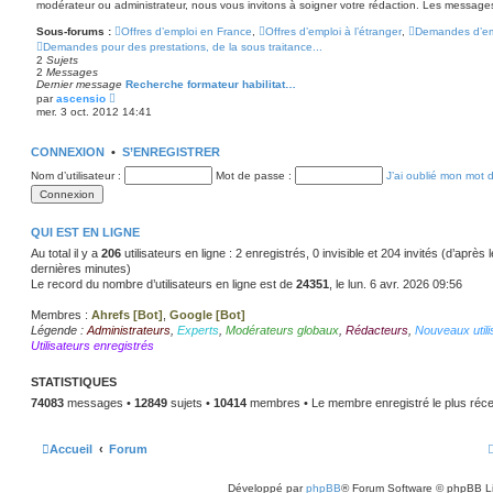
modérateur ou administrateur, nous vous invitons à soigner votre rédaction. Les message
r
m
e
Sous-forums :
Offres d’emploi en France
,
Offres d’emploi à l’étranger
,
Demandes d’em
s
Demandes pour des prestations, de la sous traitance...
s
2
Sujets
a
2
Messages
g
Dernier message
Recherche formateur habilitat…
e
V
par
ascensio
o
mer. 3 oct. 2012 14:41
i
r
l
CONNEXION
•
S’ENREGISTRER
e
d
Nom d’utilisateur :
Mot de passe :
J’ai oublié mon mot 
e
r
n
i
e
QUI EST EN LIGNE
r
Au total il y a
206
m
utilisateurs en ligne : 2 enregistrés, 0 invisible et 204 invités (d’après
e
dernières minutes)
s
Le record du nombre d’utilisateurs en ligne est de
24351
, le lun. 6 avr. 2026 09:56
s
a
g
Membres :
Ahrefs [Bot]
,
Google [Bot]
e
Légende :
Administrateurs
,
Experts
,
Modérateurs globaux
,
Rédacteurs
,
Nouveaux utili
Utilisateurs enregistrés
STATISTIQUES
74083
messages •
12849
sujets •
10414
membres • Le membre enregistré le plus réce
Accueil
Forum
Développé par
phpBB
® Forum Software © phpBB L