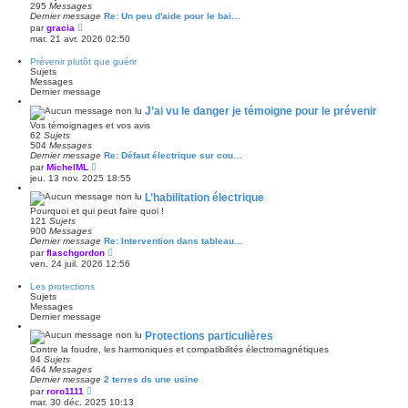
295
Messages
e
Dernier message
Re: Un peu d'aide pour le bai…
r
V
par
gracia
n
o
mar. 21 avr. 2026 02:50
i
i
e
r
r
Prévenir plutôt que guérir
l
m
Sujets
e
e
Messages
d
s
Dernier message
e
s
r
a
J’ai vu le danger je témoigne pour le prévenir
n
g
Vos témoignages et vos avis
i
e
62
Sujets
e
504
Messages
r
Dernier message
Re: Défaut électrique sur cou…
m
V
e
par
MichelML
o
s
jeu. 13 nov. 2025 18:55
i
s
r
a
L’habilitation électrique
l
g
Pourquoi et qui peut faire quoi !
e
e
121
Sujets
d
900
Messages
e
Dernier message
Re: Intervention dans tableau…
r
V
par
flaschgordon
n
o
ven. 24 juil. 2026 12:56
i
i
e
r
r
Les protections
l
m
Sujets
e
e
Messages
d
s
Dernier message
e
s
r
a
Protections particulières
n
g
Contre la foudre, les harmoniques et compatibilités électromagnétiques
i
e
94
Sujets
e
464
Messages
r
Dernier message
2 terres ds une usine
m
V
e
par
roro1111
o
s
mar. 30 déc. 2025 10:13