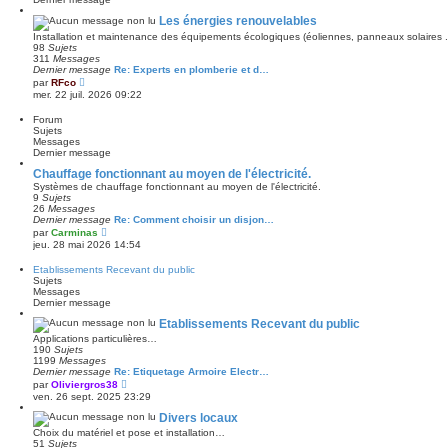
e
s
r
a
Les énergies renouvelables
n
g
Installation et maintenance des équipements écologiques (éoliennes, panneaux solaires ..
i
e
98
Sujets
e
311
Messages
r
Dernier message
Re: Experts en plomberie et d…
m
V
e
par
RFco
o
s
mer. 22 juil. 2026 09:22
i
s
r
a
Forum
l
g
Sujets
e
e
Messages
d
Dernier message
e
r
Chauffage fonctionnant au moyen de l'électricité.
n
Systèmes de chauffage fonctionnant au moyen de l'électricité.
i
9
Sujets
e
26
Messages
r
Dernier message
Re: Comment choisir un disjon…
m
V
par
Carminas
e
o
jeu. 28 mai 2026 14:54
s
i
s
r
a
Etablissements Recevant du public
l
g
Sujets
e
e
Messages
d
Dernier message
e
r
Etablissements Recevant du public
n
Applications particulières…
i
190
Sujets
e
1199
Messages
r
Dernier message
Re: Etiquetage Armoire Electr…
m
V
e
par
Oliviergros38
o
s
ven. 26 sept. 2025 23:29
i
s
r
a
Divers locaux
l
g
Choix du matériel et pose et installation…
e
e
51
Sujets
d