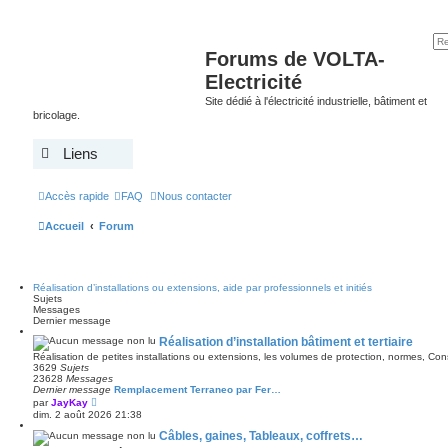
Forums de VOLTA-
Electricité
Site dédié à l'électricité industrielle, bâtiment et
bricolage.
Liens
Accès rapide
FAQ
Nous contacter
Accueil
Forum
Réalisation d’installations ou extensions, aide par professionnels et initiés
Sujets
Messages
Dernier message
Réalisation d’installation bâtiment et tertiaire
Réalisation de petites installations ou extensions, les volumes de protection, normes, C
3629
Sujets
23628
Messages
Dernier message
Remplacement Terraneo par Fer…
V
par
JayKay
o
dim. 2 août 2026 21:38
i
r
Câbles, gaines, Tableaux, coffrets…
l