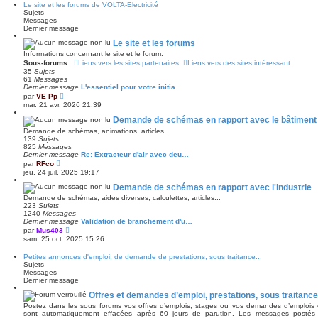
r
Le site et les forums de VOLTA-Électricité
l
m
Sujets
e
e
Messages
d
s
Dernier message
e
s
r
a
Le site et les forums
n
g
Informations concernant le site et le forum.
i
e
e
Sous-forums :
Liens vers les sites partenaires
,
Liens vers des sites intéressant
r
35
Sujets
m
61
Messages
e
Dernier message
L'essentiel pour votre initia…
s
V
par
VE Pp
s
o
mar. 21 avr. 2026 21:39
a
i
g
r
Demande de schémas en rapport avec le bâtiment
e
l
Demande de schémas, animations, articles...
e
139
Sujets
d
825
Messages
e
Dernier message
Re: Extracteur d'air avec deu…
r
V
par
RFco
n
o
jeu. 24 juil. 2025 19:17
i
i
e
r
Demande de schémas en rapport avec l'industrie
r
l
m
Demande de schémas, aides diverses, calculettes, articles...
e
e
223
Sujets
d
s
1240
Messages
e
s
Dernier message
Validation de branchement d'u…
r
a
V
par
Mus403
n
g
o
sam. 25 oct. 2025 15:26
i
e
i
e
r
r
Petites annonces d'emploi, de demande de prestations, sous traitance...
l
m
Sujets
e
e
Messages
d
s
Dernier message
e
s
r
a
Offres et demandes d’emploi, prestations, sous traitance 
n
g
Postez dans les sous forums vos offres d’emplois, stages ou vos demandes d’emplois
i
e
sont automatiquement effacées après 60 jours de parution. Les messages postés 
e