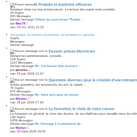
i
s
r
a
Produits et matériels efficaces
l
g
Rubrique close car trop tendancieuse. La lecture des sujets reste possible.
e
e
25
Sujets
d
205
Messages
e
Dernier message
Clôture du sous forum "Produi…
r
V
par
Max78
n
o
ven. 14 oct. 2011 21:22
i
i
e
r
r
Vos projets, la création d’entreprise, la formation en général
l
m
Sujets
e
e
Messages
d
s
Dernier message
e
s
r
a
Devenir artisan électricien
n
g
Démarches administratives, conseils…
i
e
139
Sujets
e
1147
Messages
r
Dernier message
Re: J'ai besoin d'un avocat e…
m
V
e
par
pericles
o
s
mar. 16 juin 2026 12:47
i
s
r
a
Questions diverses pour la création d'une entrepri
l
g
Autres questions, les assurances, les prix, le salaire …
e
e
76
Sujets
d
475
Messages
e
Dernier message
Re: Votre avis pour un invest…
r
V
par
Nikolas
n
o
mar. 28 juil. 2026 17:33
i
i
e
r
La formation, le choix de votre cursus
r
l
m
La formation en général, le choix des études, de vos diplômes pour travailler dans les métier
e
e
138
Sujets
d
s
1059
Messages
e
s
Dernier message
Re: Passage à la plomberie de…
r
a
V
par
Maelys
n
g
o
mar. 10 mars 2026 19:55
i
e
i
e
r