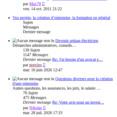
Voir
par
Max78
le
ven. 14 oct. 2011 21:22
dernier
message
Vos projets, la création d’entreprise, la formation en général
Sujets
Messages
Dernier message
Devenir artisan électricien
Démarches administratives, conseils…
139
Sujets
1147
Messages
Dernier message
Re: J'ai besoin d'un avocat e…
Voir
par
pericles
le
mar. 16 juin 2026 12:47
dernier
message
Questions diverses pour la création
d'une entreprise
Autres questions, les assurances, les prix, le salaire …
76
Sujets
475
Messages
Dernier message
Re: Votre avis pour un invest…
Voir
par
Nikolas
le
mar. 28 juil. 2026 17:33
dernier