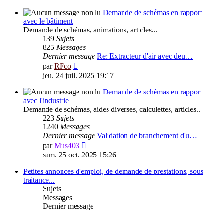
dernier
message
Demande de schémas en rapport
avec le bâtiment
Demande de schémas, animations, articles...
139
Sujets
825
Messages
Dernier message
Re: Extracteur d'air avec deu…
Voir
par
RFco
le
jeu. 24 juil. 2025 19:17
dernier
message
Demande de schémas en rapport
avec l'industrie
Demande de schémas, aides diverses, calculettes, articles...
223
Sujets
1240
Messages
Dernier message
Validation de branchement d'u…
Voir
par
Mus403
le
sam. 25 oct. 2025 15:26
dernier
message
Petites annonces d'emploi, de demande de prestations, sous
traitance...
Sujets
Messages
Dernier message