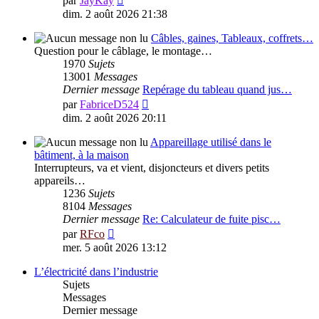
par
JayKay
le
dim. 2 août 2026 21:38
dernier
message
Câbles, gaines, Tableaux, coffrets…
Question pour le câblage, le montage…
1970
Sujets
13001
Messages
Dernier message
Repérage du tableau quand jus…
Voir
par
FabriceD524
le
dim. 2 août 2026 20:11
dernier
message
Appareillage utilisé dans le
bâtiment, à la maison
Interrupteurs, va et vient, disjoncteurs et divers petits
appareils…
1236
Sujets
8104
Messages
Dernier message
Re: Calculateur de fuite pisc…
Voir
par
RFco
le
mer. 5 août 2026 13:12
dernier
message
L’électricité dans l’industrie
Sujets
Messages
Dernier message