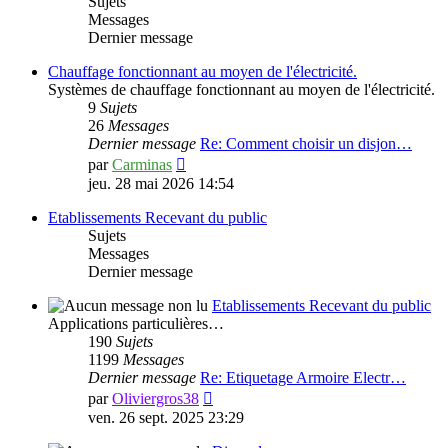
Sujets
Messages
Dernier message
Chauffage fonctionnant au moyen de l'électricité.
Systèmes de chauffage fonctionnant au moyen de l'électricité.
9
Sujets
26
Messages
Dernier message
Re: Comment choisir un disjon…
Voir
par
Carminas
le
jeu. 28 mai 2026 14:54
dernier
message
Etablissements Recevant du public
Sujets
Messages
Dernier message
Etablissements Recevant du public
Applications particulières…
190
Sujets
1199
Messages
Dernier message
Re: Etiquetage Armoire Electr…
Voir
par
Oliviergros38
le
ven. 26 sept. 2025 23:29
dernier