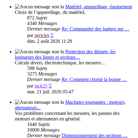
Matériel, appareillage, équipement
Choix de l’appareillage, du matériel,
872
Sujets
4340
Messages
Dernier message
Re: Commander des badges sur …
Voir
par
pericles
le
dim. 2 août 2026 11:29
dernier
message
Protection des départs, les
longueurs des lignes et sections…
Calculs divers, électrotechnique, les mesures…
598
Sujets
3275
Messages
Dernier message
Re: Comment choisir la bonne …
Voir
par
jack25
le
mar. 21 juil. 2026 05:47
dernier
message
Machines tournantes : moteurs,
alternateurs...
Vos problèmes concernant les mesures, les pannes des
moteurs et alternateurs en général.
1640
Sujets
10000
Messages
Dernier message
Dimensionnement des sections …