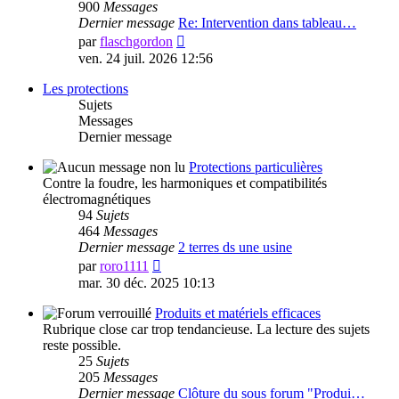
900
Messages
Dernier message
Re: Intervention dans tableau…
Voir
par
flaschgordon
le
ven. 24 juil. 2026 12:56
dernier
message
Les protections
Sujets
Messages
Dernier message
Protections particulières
Contre la foudre, les harmoniques et compatibilités
électromagnétiques
94
Sujets
464
Messages
Dernier message
2 terres ds une usine
Voir
par
roro1111
le
mar. 30 déc. 2025 10:13
dernier
message
Produits et matériels efficaces
Rubrique close car trop tendancieuse. La lecture des sujets
reste possible.
25
Sujets
205
Messages
Dernier message
Clôture du sous forum "Produi…