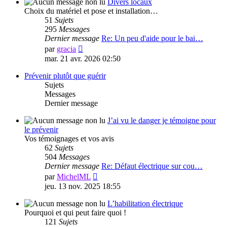
message
Divers locaux
Choix du matériel et pose et installation…
51
Sujets
295
Messages
Dernier message
Re: Un peu d'aide pour le bai…
Voir
par
gracia
le
mar. 21 avr. 2026 02:50
dernier
message
Prévenir plutôt que guérir
Sujets
Messages
Dernier message
J’ai vu le danger je témoigne pour
le prévenir
Vos témoignages et vos avis
62
Sujets
504
Messages
Dernier message
Re: Défaut électrique sur cou…
Voir
par
MichelML
le
jeu. 13 nov. 2025 18:55
dernier
message
L’habilitation électrique
Pourquoi et qui peut faire quoi !
121
Sujets