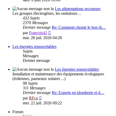
dernier
message
Les alimentations secourues
Les groupes électrogènes, les onduleurs…
432
Sujets
2370
Messages
Dernier message
Re: Comment choisir le bon di…
Voir
par
Francois42
le
mar. 28 juil. 2026 04:28
dernier
message
Les énergies renouvelables
Sujets
Messages
Dernier message
Les énergies renouvelables
Installation et maintenance des équipements écologiques
(éoliennes, panneaux solaires ...)
98
Sujets
311
Messages
Dernier message
Re: Experts en plomberie et d…
Voir
par
RFco
le
mer. 22 juil. 2026 09:22
dernier
message
Forum