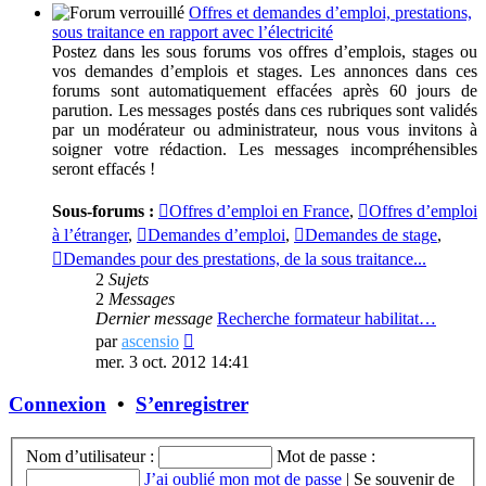
Offres et demandes d’emploi, prestations,
sous traitance en rapport avec l’électricité
Postez dans les sous forums vos offres d’emplois, stages ou
vos demandes d’emplois et stages. Les annonces dans ces
forums sont automatiquement effacées après 60 jours de
parution. Les messages postés dans ces rubriques sont validés
par un modérateur ou administrateur, nous vous invitons à
soigner votre rédaction. Les messages incompréhensibles
seront effacés !
Sous-forums :
Offres d’emploi en France
,
Offres d’emploi
à l’étranger
,
Demandes d’emploi
,
Demandes de stage
,
Demandes pour des prestations, de la sous traitance...
2
Sujets
2
Messages
Dernier message
Recherche formateur habilitat…
Voir
par
ascensio
le
mer. 3 oct. 2012 14:41
dernier
message
Connexion
•
S’enregistrer
Nom d’utilisateur :
Mot de passe :
J’ai oublié mon mot de passe
|
Se souvenir de