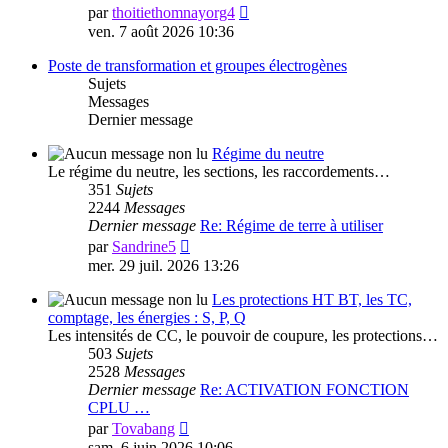
Voir
par
thoitiethomnayorg4
le
ven. 7 août 2026 10:36
dernier
message
Poste de transformation et groupes électrogènes
Sujets
Messages
Dernier message
Régime du neutre
Le régime du neutre, les sections, les raccordements…
351
Sujets
2244
Messages
Dernier message
Re: Régime de terre à utiliser
Voir
par
Sandrine5
le
mer. 29 juil. 2026 13:26
dernier
message
Les protections HT BT, les TC,
comptage, les énergies : S, P, Q
Les intensités de CC, le pouvoir de coupure, les protections…
503
Sujets
2528
Messages
Dernier message
Re: ACTIVATION FONCTION
CPLU …
Voir
par
Tovabang
le
sam. 6 juin 2026 10:06