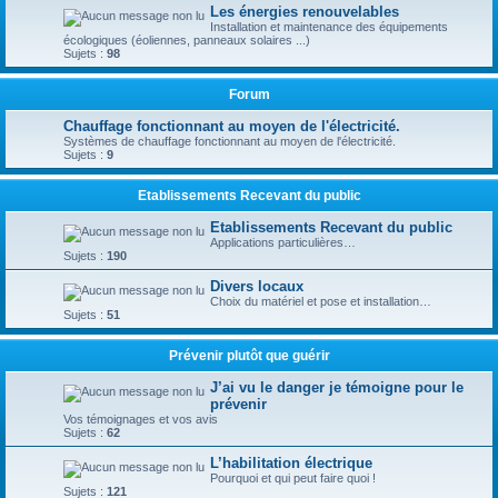
Les énergies renouvelables
Installation et maintenance des équipements
écologiques (éoliennes, panneaux solaires ...)
Sujets :
98
Forum
Chauffage fonctionnant au moyen de l'électricité.
Systèmes de chauffage fonctionnant au moyen de l'électricité.
Sujets :
9
Etablissements Recevant du public
Etablissements Recevant du public
Applications particulières…
Sujets :
190
Divers locaux
Choix du matériel et pose et installation…
Sujets :
51
Prévenir plutôt que guérir
J’ai vu le danger je témoigne pour le
prévenir
Vos témoignages et vos avis
Sujets :
62
L’habilitation électrique
Pourquoi et qui peut faire quoi !
Sujets :
121