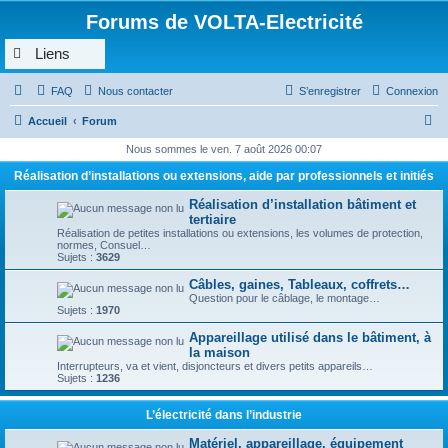
Forums de VOLTA-Electricité
Liens
FAQ
Nous contacter
S’enregistrer
Connexion
R
Accueil
Forum
e
Nous sommes le ven. 7 août 2026 00:07
c
Réalisation d’installations ou extensions, aide par professionnels et initiés
h
Réalisation d’installation bâtiment et
e
tertiaire
Réalisation de petites installations ou extensions, les volumes de protection,
r
normes, Consuel…
Sujets :
3629
c
Câbles, gaines, Tableaux, coffrets…
h
Question pour le câblage, le montage…
Sujets :
1970
e
Appareillage utilisé dans le bâtiment, à
r
la maison
Interrupteurs, va et vient, disjoncteurs et divers petits appareils…
Sujets :
1236
L’électricité dans l’industrie
Matériel, appareillage, équipement