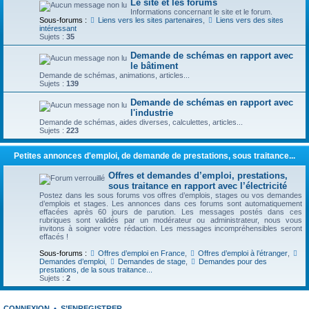
Le site et les forums
Informations concernant le site et le forum.
Sous-forums :
Liens vers les sites partenaires
,
Liens vers des sites
intéressant
Sujets :
35
Demande de schémas en rapport avec
le bâtiment
Demande de schémas, animations, articles...
Sujets :
139
Demande de schémas en rapport avec
l'industrie
Demande de schémas, aides diverses, calculettes, articles...
Sujets :
223
Petites annonces d'emploi, de demande de prestations, sous traitance...
Offres et demandes d’emploi, prestations,
sous traitance en rapport avec l’électricité
Postez dans les sous forums vos offres d’emplois, stages ou vos demandes
d’emplois et stages. Les annonces dans ces forums sont automatiquement
effacées après 60 jours de parution. Les messages postés dans ces
rubriques sont validés par un modérateur ou administrateur, nous vous
invitons à soigner votre rédaction. Les messages incompréhensibles seront
effacés !
Sous-forums :
Offres d’emploi en France
,
Offres d’emploi à l’étranger
,
Demandes d’emploi
,
Demandes de stage
,
Demandes pour des
prestations, de la sous traitance...
Sujets :
2
CONNEXION
•
S’ENREGISTRER