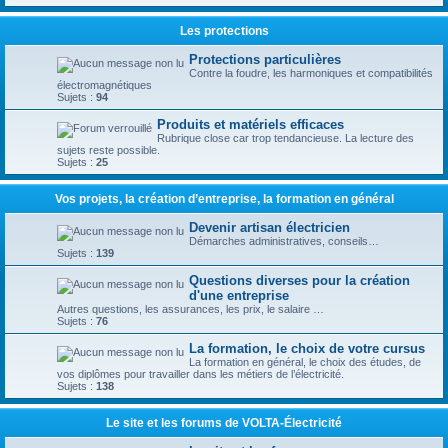
Les protections
Protections particulières
Contre la foudre, les harmoniques et compatibilités
électromagnétiques
Sujets :
94
Produits et matériels efficaces
Rubrique close car trop tendancieuse. La lecture des
sujets reste possible.
Sujets :
25
Vos projets, la création d’entreprise, la formation en général
Devenir artisan électricien
Démarches administratives, conseils…
Sujets :
139
Questions diverses pour la création
d'une entreprise
Autres questions, les assurances, les prix, le salaire …
Sujets :
76
La formation, le choix de votre cursus
La formation en général, le choix des études, de
vos diplômes pour travailler dans les métiers de l’électricité.
Sujets :
138
Le site et les forums de VOLTA-Électricité