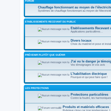
FORUM
Chauffage fonctionnant au moyen de l'électricit
Systèmes de chauffage fonctionnant au moyen de l'électricité
ETABLISSEMENTS RECEVANT DU PUBLIC
Etablissements Recevant 
Applications particulières…
Divers locaux
Choix du matériel et pose et insta
PRÉVENIR PLUTÔT QUE GUÉRIR
J’ai vu le danger je témoi
Vos témoignages et vos avis
L’habilitation électrique
Pourquoi et qui peut faire quoi !
LES PROTECTIONS
Protections particulières
Contre la foudre, les harmoniques
Produits et matériels efficaces
Rubrique close car trop tendancieuse. La