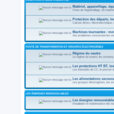
Matériel, appareillage, é
Choix de l’appareillage, du matérie
Protection des départs, l
Calculs divers, électrotechnique
Machines tournantes : mote
Vos problèmes concernant les mes
POSTE DE TRANSFORMATION ET GROUPES ÉLECTROGÈNES
Régime du neutre
Le régime du neutre, les section
Les protections HT BT, les
Les intensités de CC, le pouvoir 
Les alimentations secour
Les groupes électrogènes, les o
LES ÉNERGIES RENOUVELABLES
Les énergies renouvelabl
Installation et maintenance des é