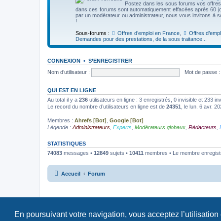
Postez dans les sous forums vos offre
dans ces forums sont automatiquement effacées après 60 jo
par un modérateur ou administrateur, nous vous invitons à 
!
Sous-forums :
Offres d’emploi en France
,
Offres d’emplo
Demandes pour des prestations, de la sous traitance...
CONNEXION
•
S’ENREGISTRER
Nom d’utilisateur :
Mot de passe :
QUI EST EN LIGNE
Au total il y a
236
utilisateurs en ligne : 3 enregistrés, 0 invisible et 233 i
Le record du nombre d’utilisateurs en ligne est de
24351
, le lun. 6 avr. 2
Membres :
Ahrefs [Bot]
,
Google [Bot]
Légende :
Administrateurs
,
Experts
,
Modérateurs globaux
,
Rédacteurs
,
STATISTIQUES
74083
messages •
12849
sujets •
10411
membres • Le membre enregistré
Accueil
Forum
En poursuivant votre navigation, vous acceptez l’utilisation