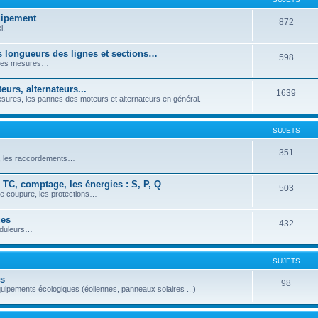
quipement
872
l,
es longueurs des lignes et sections…
598
, les mesures…
urs, alternateurs...
1639
ures, les pannes des moteurs et alternateurs en général.
SUJETS
351
s, les raccordements…
 TC, comptage, les énergies : S, P, Q
503
de coupure, les protections…
ues
432
nduleurs…
SUJETS
es
98
quipements écologiques (éoliennes, panneaux solaires ...)