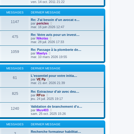
s
e
r
o
ven. 14 oct. 2011 21:22
a
d
m
i
g
e
e
r
e
r
s
l
MESSAGES
DERNIER MESSAGE
n
s
e
i
a
d
Re: J'ai besoin d'un avocat e…
1147
e
g
e
V
par
pericles
r
e
r
o
mar. 16 juin 2026 12:47
m
n
i
e
i
r
Re: Votre avis pour un invest…
475
s
e
l
V
par
Nikolas
s
r
e
o
mar. 28 juil. 2026 17:33
a
m
d
i
g
e
e
r
Re: Passage à la plomberie de…
e
1059
s
r
l
V
par
Maelys
s
n
e
o
mar. 10 mars 2026 19:55
a
i
d
i
g
e
e
r
e
r
r
l
MESSAGES
DERNIER MESSAGE
m
n
e
e
i
d
L'essentiel pour votre initia…
s
61
e
e
V
par
VE Pp
s
r
r
o
mar. 21 avr. 2026 21:39
a
m
n
i
g
e
i
r
e
Re: Extracteur d'air avec deu…
s
e
825
l
V
par
RFco
s
r
e
o
jeu. 24 juil. 2025 19:17
a
m
d
i
g
e
e
r
e
Validation de branchement d'u…
s
r
1240
l
V
par
Mus403
s
n
e
o
sam. 25 oct. 2025 15:26
a
i
d
i
g
e
e
r
e
r
r
l
MESSAGES
DERNIER MESSAGE
m
n
e
e
i
d
Recherche formateur habilitat…
s
2