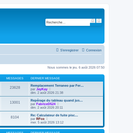
R
R
e
e
c
c
h
h
e
e
r
r
c
c
h
h
e
e
S’enregistrer
Connexion
r
a
v
a
n
c
Nous sommes le jeu. 6 août 2026 07:50
é
e
MESSAGES
DERNIER MESSAGE
Remplacement Terraneo par Fer…
23628
V
par
JayKay
o
dim. 2 août 2026 21:38
i
r
Repérage du tableau quand jus…
13001
l
V
par
FabriceD524
e
o
dim. 2 août 2026 20:11
d
i
e
r
Re: Calculateur de fuite pisc…
8104
r
l
V
par
RFco
n
e
o
mer. 5 août 2026 13:12
i
d
i
e
e
r
r
r
l
MESSAGES
DERNIER MESSAGE