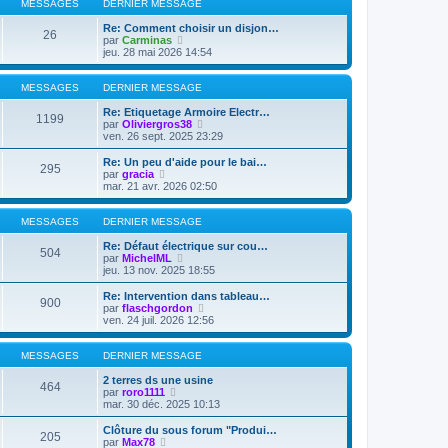
s
l
e
MESSAGES
DERNIER MESSAGE
s
e
r
a
d
m
Re: Comment choisir un disjon…
26
g
e
V
e
par
Carminas
e
r
o
s
jeu. 28 mai 2026 14:54
n
i
s
i
r
a
e
l
g
MESSAGES
DERNIER MESSAGE
r
e
e
m
d
Re: Etiquetage Armoire Electr…
1199
e
e
V
par
Oliviergros38
s
r
o
ven. 26 sept. 2025 23:29
s
n
i
a
i
r
Re: Un peu d'aide pour le bai…
295
g
e
l
V
par
gracia
e
r
e
o
mar. 21 avr. 2026 02:50
m
d
i
e
e
r
s
r
l
MESSAGES
DERNIER MESSAGE
s
n
e
a
i
d
Re: Défaut électrique sur cou…
504
g
e
e
V
par
MichelML
e
r
r
o
jeu. 13 nov. 2025 18:55
m
n
i
e
i
r
Re: Intervention dans tableau…
900
s
e
l
V
par
flaschgordon
s
r
e
o
ven. 24 juil. 2026 12:56
a
m
d
i
g
e
e
r
e
s
r
l
MESSAGES
DERNIER MESSAGE
s
n
e
a
i
d
2 terres ds une usine
464
g
e
V
e
par
roro1111
e
r
o
r
mar. 30 déc. 2025 10:13
m
i
n
e
r
i
Clôture du sous forum "Produi…
205
s
l
e
V
par
Max78