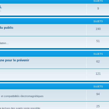
SUJETS
é.
9
.
SUJETS
du public
190
51
llation…
SUJETS
gne pour le prévenir
62
121
SUJETS
94
 et compatibilités électromagnétiques
25
 lecture des sujets reste possible.