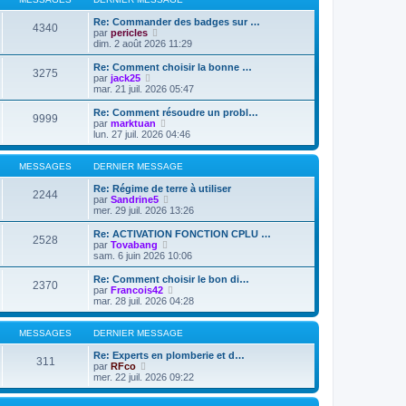
m
n
e
e
i
d
Re: Commander des badges sur …
4340
s
e
e
V
par
pericles
s
r
r
o
dim. 2 août 2026 11:29
a
m
n
i
g
e
i
r
Re: Comment choisir la bonne …
e
3275
s
e
l
V
par
jack25
s
r
e
o
mar. 21 juil. 2026 05:47
a
m
d
i
g
e
e
r
Re: Comment résoudre un probl…
e
9999
s
r
l
V
par
marktuan
s
n
e
o
lun. 27 juil. 2026 04:46
a
i
d
i
g
e
e
r
e
r
r
l
MESSAGES
DERNIER MESSAGE
m
n
e
e
i
d
Re: Régime de terre à utiliser
2244
s
e
e
V
par
Sandrine5
s
r
r
o
mer. 29 juil. 2026 13:26
a
m
n
i
g
e
i
r
Re: ACTIVATION FONCTION CPLU …
e
2528
s
e
l
V
par
Tovabang
s
r
e
o
sam. 6 juin 2026 10:06
a
m
d
i
g
e
e
r
Re: Comment choisir le bon di…
e
2370
s
r
l
V
par
Francois42
s
n
e
o
mar. 28 juil. 2026 04:28
a
i
d
i
g
e
e
r
e
r
r
l
MESSAGES
DERNIER MESSAGE
m
n
e
e
i
d
Re: Experts en plomberie et d…
311
s
e
V
e
par
RFco
s
r
o
r
mer. 22 juil. 2026 09:22
a
m
i
n
g
e
r
i
e