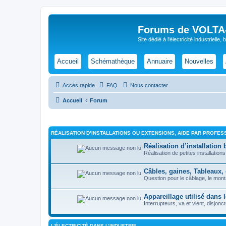
Forums de VOLTA-E
Site dédié à l'électricité industrielle,
Accueil
Schémathèque
Annuaire
Nouvelles
Accès rapide
FAQ
Nous contacter
Accueil
Forum
RÉALISATION D’INSTALLATIONS OU EXTENSIONS, AIDE PAR PROFESS
Réalisation d’installation b
Réalisation de petites installati
Câbles, gaines, Tableaux,
Question pour le câblage, le mo
Appareillage utilisé dans 
Interrupteurs, va et vient, disjonc
L’ÉLECTRICITÉ DANS L’INDUSTRIE