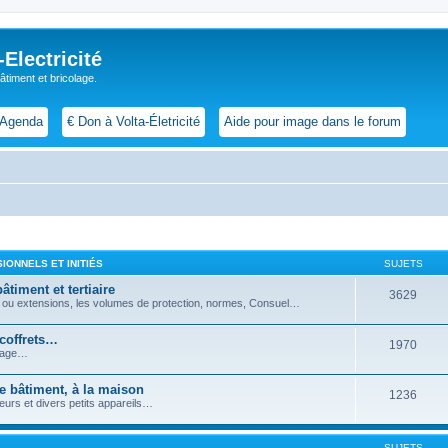
lectricité
 bâtiment et bricolage.
Agenda
€ Don à Volta-Életricité
Aide pour image dans le forum
IONNELS ET INITIÉS
SUJETS
âtiment et tertiaire
3629
ons ou extensions, les volumes de protection, normes, Consuel…
 coffrets…
1970
ntage…
le bâtiment, à la maison
1236
teurs et divers petits appareils…
SUJETS