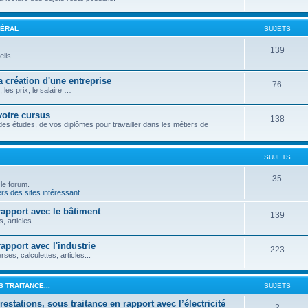
NÉRAL
SUJETS
139
seils…
 création d'une entreprise
76
les prix, le salaire …
votre cursus
138
 des études, de vos diplômes pour travailler dans les métiers de
SUJETS
35
 le forum.
rs des sites intéressant
pport avec le bâtiment
139
articles...
pport avec l'industrie
223
s, calculettes, articles...
 TRAITANCE...
SUJETS
stations, sous traitance en rapport avec l’électricité
2