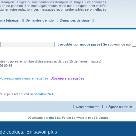
s d’emplois, stages ou vos demandes d’emplois et stages. Les annonces
urs de parution. Les messages postés dans ces rubriques sont validés
soigner votre rédaction. Les messages incompréhensibles seront effacés
i à l’étranger
,
Demandes d’emploi
,
Demandes de stage
,
J’ai oublié mon mot de passe
|
Se souvenir de moi
nvités (d’après le nombre d’utilisateurs actifs ces 15 dernières minutes)
026 09:56
Nouveaux utilisateurs enregistrés
,
Utilisateurs enregistrés
 le plus récent est
riebatotha1974
.
Nous contacter
L’équipe du forum
Développé par
phpBB
® Forum Software © phpBB Limited
Traduit par
phpBB-fr.com
Confidentialité
|
Conditions
 de cookies.
En savoir plus