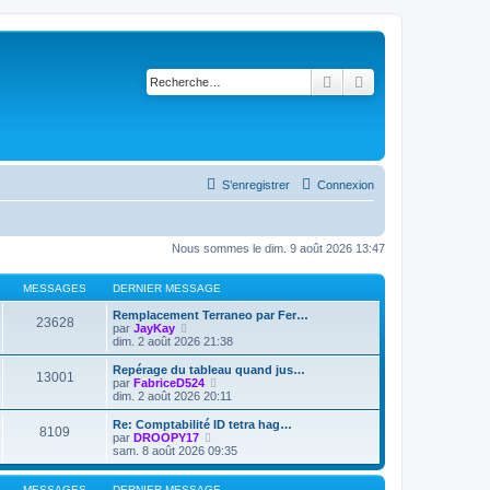
Rechercher
Recherche avancé
S’enregistrer
Connexion
Nous sommes le dim. 9 août 2026 13:47
MESSAGES
DERNIER MESSAGE
Remplacement Terraneo par Fer…
23628
V
par
JayKay
o
dim. 2 août 2026 21:38
i
r
Repérage du tableau quand jus…
13001
l
V
par
FabriceD524
e
o
dim. 2 août 2026 20:11
d
i
e
r
Re: Comptabilité ID tetra hag…
8109
r
l
V
par
DROOPY17
n
e
o
sam. 8 août 2026 09:35
i
d
i
e
e
r
r
r
l
MESSAGES
DERNIER MESSAGE