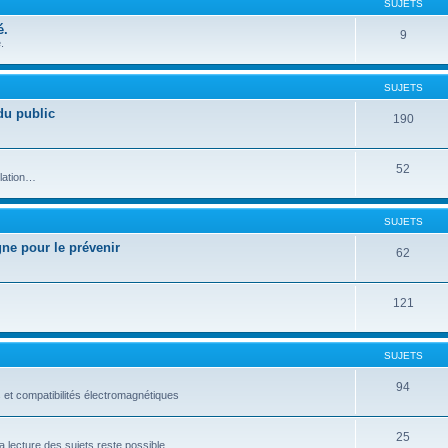
SUJETS
é.
9
.
SUJETS
du public
190
52
llation…
SUJETS
gne pour le prévenir
62
121
SUJETS
94
 et compatibilités électromagnétiques
25
 lecture des sujets reste possible.