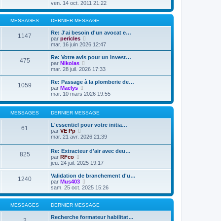
s
e
r
o
ven. 14 oct. 2011 21:22
a
d
m
i
g
e
e
r
e
r
s
l
MESSAGES
DERNIER MESSAGE
n
s
e
i
a
d
Re: J'ai besoin d'un avocat e…
1147
e
g
e
V
par
pericles
r
e
r
o
mar. 16 juin 2026 12:47
m
n
i
e
i
r
Re: Votre avis pour un invest…
475
s
e
l
V
par
Nikolas
s
r
e
o
mar. 28 juil. 2026 17:33
a
m
d
i
g
e
e
r
Re: Passage à la plomberie de…
e
1059
s
r
l
V
par
Maelys
s
n
e
o
mar. 10 mars 2026 19:55
a
i
d
i
g
e
e
r
e
r
r
l
MESSAGES
DERNIER MESSAGE
m
n
e
e
i
d
L'essentiel pour votre initia…
s
61
e
e
V
par
VE Pp
s
r
r
o
mar. 21 avr. 2026 21:39
a
m
n
i
g
e
i
r
e
Re: Extracteur d'air avec deu…
s
e
825
l
V
par
RFco
s
r
e
o
jeu. 24 juil. 2025 19:17
a
m
d
i
g
e
e
r
e
Validation de branchement d'u…
s
r
1240
l
V
par
Mus403
s
n
e
o
sam. 25 oct. 2025 15:26
a
i
d
i
g
e
e
r
e
r
r
l
MESSAGES
DERNIER MESSAGE
m
n
e
e
i
d
Recherche formateur habilitat…
s
2