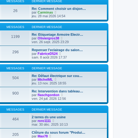
s
l
e
MESSAGES
DERNIER MESSAGE
s
e
r
a
d
m
Re: Comment choisir un disjon…
26
g
e
V
e
par
Carminas
e
r
o
s
jeu. 28 mai 2026 14:54
n
i
s
i
r
a
e
l
g
MESSAGES
DERNIER MESSAGE
r
e
e
m
d
Re: Etiquetage Armoire Electr…
1199
e
e
V
par
Oliviergros38
s
r
o
ven. 26 sept. 2025 23:29
s
n
i
a
i
r
Repenser l'eclairage du salon…
296
g
e
l
V
par
FabriceD524
e
r
e
o
sam. 8 août 2026 17:37
m
d
i
e
e
r
s
r
l
MESSAGES
DERNIER MESSAGE
s
n
e
a
i
d
Re: Défaut électrique sur cou…
504
g
e
V
e
par
MichelML
e
r
o
r
jeu. 13 nov. 2025 18:55
m
i
n
e
r
i
Re: Intervention dans tableau…
900
s
l
e
V
par
flaschgordon
s
e
r
o
ven. 24 juil. 2026 12:56
a
d
m
i
g
e
e
r
e
r
s
l
MESSAGES
DERNIER MESSAGE
n
s
e
i
a
d
2 terres ds une usine
464
e
g
V
e
par
roro1111
r
e
o
r
mar. 30 déc. 2025 10:13
m
i
n
e
r
i
Clôture du sous forum "Produi…
205
s
l
e
V
par
Max78