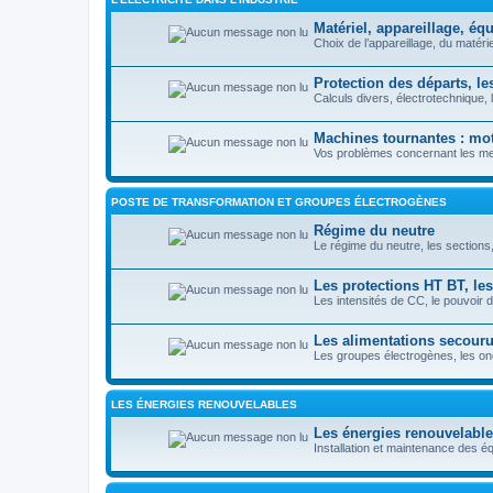
Matériel, appareillage, é
Choix de l’appareillage, du matérie
Protection des départs, l
Calculs divers, électrotechnique
Machines tournantes : mote
Vos problèmes concernant les mes
POSTE DE TRANSFORMATION ET GROUPES ÉLECTROGÈNES
Régime du neutre
Le régime du neutre, les section
Les protections HT BT, les
Les intensités de CC, le pouvoir 
Les alimentations secour
Les groupes électrogènes, les o
LES ÉNERGIES RENOUVELABLES
Les énergies renouvelabl
Installation et maintenance des é