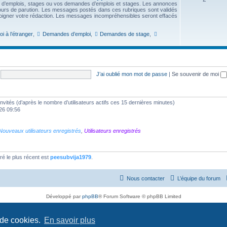
s d’emplois, stages ou vos demandes d’emplois et stages. Les annonces
urs de parution. Les messages postés dans ces rubriques sont validés
soigner votre rédaction. Les messages incompréhensibles seront effacés
i à l’étranger
,
Demandes d’emploi
,
Demandes de stage
,
J’ai oublié mon mot de passe
|
Se souvenir de moi
8 invités (d’après le nombre d’utilisateurs actifs ces 15 dernières minutes)
026 09:56
Nouveaux utilisateurs enregistrés
,
Utilisateurs enregistrés
é le plus récent est
peesubvija1979
.
Nous contacter
L’équipe du forum
Développé par
phpBB
® Forum Software © phpBB Limited
Traduit par
phpBB-fr.com
Confidentialité
|
Conditions
 de cookies.
En savoir plus