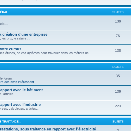
NÉRAL
SUJETS
139
seils…
 création d'une entreprise
76
les prix, le salaire …
votre cursus
138
 des études, de vos diplômes pour travailler dans les métiers de
SUJETS
35
 le forum.
rs des sites intéressant
pport avec le bâtiment
139
articles...
pport avec l'industrie
223
s, calculettes, articles...
 TRAITANCE...
SUJETS
stations, sous traitance en rapport avec l’électricité
2