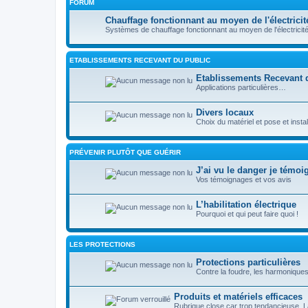
FORUM
Chauffage fonctionnant au moyen de l'électricit
Systèmes de chauffage fonctionnant au moyen de l'électricité
ETABLISSEMENTS RECEVANT DU PUBLIC
Etablissements Recevant 
Applications particulières…
Divers locaux
Choix du matériel et pose et insta
PRÉVENIR PLUTÔT QUE GUÉRIR
J’ai vu le danger je témoi
Vos témoignages et vos avis
L’habilitation électrique
Pourquoi et qui peut faire quoi !
LES PROTECTIONS
Protections particulières
Contre la foudre, les harmoniques
Produits et matériels efficaces
Rubrique close car trop tendancieuse. La