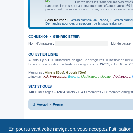
Postez dans les sous forums vos offre
dans ces forums sont automatiquement effacées après 60 jo
par un modérateur ou administrateur, nous vous invitons à 
!
Sous-forums :
Offres d’emploi en France
,
Offres d’emplo
Demandes pour des prestations, de la sous traitance...
CONNEXION
•
S’ENREGISTRER
Nom d’utilisateur :
Mot de passe :
QUI EST EN LIGNE
Au total il y a
1100
utilisateurs en ligne : 2 enregistrés, 0 invisible et 109
Le record du nombre d’utilisateurs en ligne est de
24351
, le lun. 6 avr. 2
Membres :
Ahrefs [Bot]
,
Google [Bot]
Légende :
Administrateurs
,
Experts
,
Modérateurs globaux
,
Rédacteurs
,
STATISTIQUES
74090
messages •
12851
sujets •
10439
membres • Le membre enregistr
Accueil
Forum
En poursuivant votre navigation, vous acceptez l’utilisation