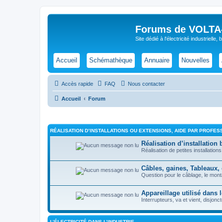
Forums de VOLTA-E
Site dédié à l'électricité industrielle,
Accueil
Schémathèque
Annuaire
Nouvelles
Accès rapide
FAQ
Nous contacter
Accueil
Forum
RÉALISATION D’INSTALLATIONS OU EXTENSIONS, AIDE PAR PROFESS
Réalisation d’installation b
Réalisation de petites installati
Câbles, gaines, Tableaux,
Question pour le câblage, le mo
Appareillage utilisé dans 
Interrupteurs, va et vient, disjonc
L’ÉLECTRICITÉ DANS L’INDUSTRIE