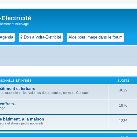
lectricité
 bâtiment et bricolage.
Agenda
€ Don à Volta-Életricité
Aide pour image dans le forum
IONNELS ET INITIÉS
SUJETS
âtiment et tertiaire
3629
ons ou extensions, les volumes de protection, normes, Consuel…
 coffrets…
1970
ntage…
le bâtiment, à la maison
1236
teurs et divers petits appareils…
SUJETS