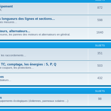
quipement
872
l,
es longueurs des lignes et sections…
598
, les mesures…
urs, alternateurs...
1640
ures, les pannes des moteurs et alternateurs en général.
SUJETS
351
s, les raccordements…
 TC, comptage, les énergies : S, P, Q
503
de coupure, les protections…
ues
432
nduleurs…
SUJETS
es
98
quipements écologiques (éoliennes, panneaux solaires ...)