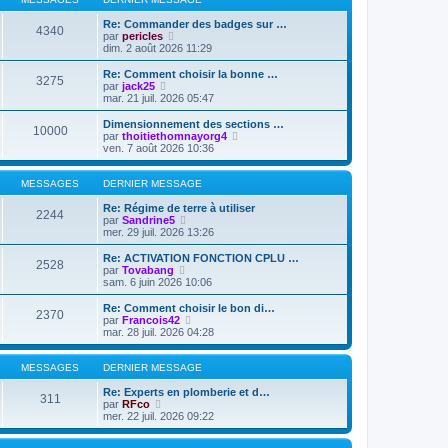
m
n
e
e
i
d
Re: Commander des badges sur …
4340
s
e
V
e
par
pericles
s
r
o
r
dim. 2 août 2026 11:29
a
m
i
n
g
e
r
i
Re: Comment choisir la bonne …
e
3275
s
l
e
V
par
jack25
s
e
r
o
mar. 21 juil. 2026 05:47
a
d
m
i
g
e
e
r
Dimensionnement des sections …
e
10000
r
s
l
V
par
thoitiethomnayorg4
n
s
e
o
ven. 7 août 2026 10:36
i
a
d
i
e
g
e
r
r
e
r
l
MESSAGES
DERNIER MESSAGE
m
n
e
e
i
d
Re: Régime de terre à utiliser
2244
s
e
V
e
par
Sandrine5
s
r
o
r
mer. 29 juil. 2026 13:26
a
m
i
n
g
e
r
i
Re: ACTIVATION FONCTION CPLU …
e
2528
s
l
e
V
par
Tovabang
s
e
r
o
sam. 6 juin 2026 10:06
a
d
m
i
g
e
e
r
Re: Comment choisir le bon di…
e
2370
r
s
l
V
par
Francois42
n
s
e
o
mar. 28 juil. 2026 04:28
i
a
d
i
e
g
e
r
r
e
r
l
MESSAGES
DERNIER MESSAGE
m
n
e
e
i
d
Re: Experts en plomberie et d…
311
s
e
V
e
par
RFco
s
r
o
r
mer. 22 juil. 2026 09:22
a
m
i
n
g
e
r
i
e