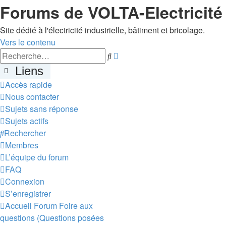
Forums de VOLTA-Electricité
Site dédié à l'électricité industrielle, bâtiment et bricolage.
Vers le contenu
Recherche
Rechercher
avancée
Liens
Accès rapide
Nous contacter
Sujets sans réponse
Sujets actifs
Rechercher
Membres
L’équipe du forum
FAQ
Connexion
S’enregistrer
Accueil
Forum
Foire aux
questions (Questions posées