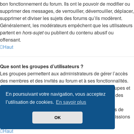
bon fonctionnement du forum. Ils ont le pouvoir de modifier ou
supprimer des messages, de verrouiller, déverrouiller, déplacer,
supprimer et diviser les sujets des forums qu’ils modèrent.
Généralement, les modérateurs empêchent que les utilisateurs
partent en
hors-sujet
ou publient du contenu abusif ou
offensant.
Haut
Que sont les groupes d’utilisateurs ?
Les groupes permettent aux administrateurs de gérer l’accès
des membres et des invités au forum et à ses fonctionnalités.
Chaque membre peut appartenir à un ou plusieurs groupes et
En poursuivant votre navigation, vous acceptez
chaque groupe peut avoir ses permissions. La gestion des
membres par l’intermédiaire des groupes permet aux
l’utilisation de cookies.
En savoir plus
administrateurs de modifier rapidement les permissions de
plusieurs membres à la fois, telles qu’ajouter des permissions
OK
de modération ou rendre accessible un forum privé.
Haut