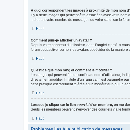
A quoi correspondent les images à proximité de mon nom d’u
Il y a deux images qui peuvent être associées avec votre nom d’
indiquant votre nombre de messages ou votre statut sur le fo
Haut
Comment puis-je afficher un avatar ?
Depuis votre panneau d’utilisateur, dans l’onglet « profil » vou
forum peut activer ou non les avatars et décider de la manière d
Haut
Qu’est-ce que mon rang et comment le modifier ?
Les rangs, qui peuvent être associés au nom d’utilisateur, ind
directement modifier l’intitulé d’un rang car il est paramétré p
cette pratique est rarement tolérée et un modérateur (ou un ad
Haut
Lorsque je clique sur le lien
courriel
d’un membre, on me de
Seuls les membres peuvent s’envoyer des courriels via le formulai
Haut
Problèmes liés à la publication de messages