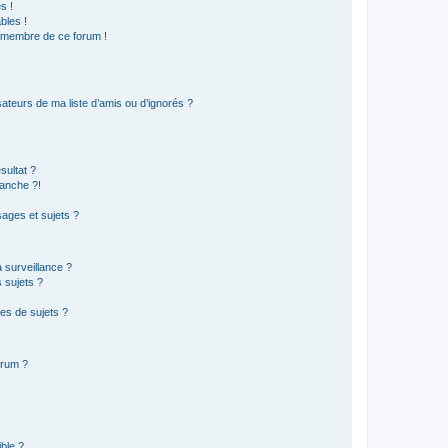
s !
bles !
n membre de ce forum !
ateurs de ma liste d’amis ou d’ignorés ?
sultat ?
anche ?!
ages et sujets ?
a surveillance ?
 sujets ?
es de sujets ?
orum ?
ible ?