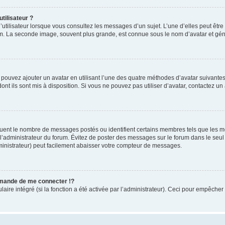
tilisateur ?
utilisateur lorsque vous consultez les messages d’un sujet. L’une d’elles peut êtr
rum. La seconde image, souvent plus grande, est connue sous le nom d’avatar et 
s pouvez ajouter un avatar en utilisant l’une des quatre méthodes d’avatar suivantes 
ont ils sont mis à disposition. Si vous ne pouvez pas utiliser d’avatar, contactez un
iquent le nombre de messages postés ou identifient certains membres tels que les 
ar l’administrateur du forum. Évitez de poster des messages sur le forum dans le seu
ministrateur) peut facilement abaisser votre compteur de messages.
mande de me connecter !?
re intégré (si la fonction a été activée par l’administrateur). Ceci pour empêcher l’u