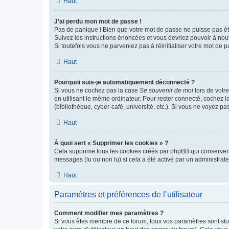
Haut
J’ai perdu mon mot de passe !
Pas de panique ! Bien que votre mot de passe ne puisse pas être
Suivez les instructions énoncées et vous devriez pouvoir à no
Si toutefois vous ne parveniez pas à réinitialiser votre mot de 
Haut
Pourquoi suis-je automatiquement déconnecté ?
Si vous ne cochez pas la case
Se souvenir de moi
lors de votr
en utilisant le même ordinateur. Pour rester connecté, cochez 
(bibliothèque, cyber-café, université, etc.). Si vous ne voyez pa
Haut
À quoi sert « Supprimer les cookies » ?
Cela supprime tous les cookies créés par phpBB qui conservent v
messages (lu ou non lu) si cela a été activé par un administra
Haut
Paramètres et préférences de l’utilisateur
Comment modifier mes paramètres ?
Si vous êtes membre de ce forum, tous vos paramètres sont st