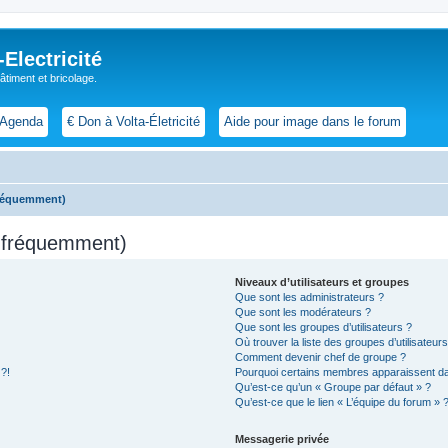
lectricité
 bâtiment et bricolage.
Agenda
€ Don à Volta-Életricité
Aide pour image dans le forum
fréquemment)
s fréquemment)
Niveaux d’utilisateurs et groupes
Que sont les administrateurs ?
Que sont les modérateurs ?
Que sont les groupes d’utilisateurs ?
Où trouver la liste des groupes d’utilisateur
Comment devenir chef de groupe ?
 ?!
Pourquoi certains membres apparaissent dan
Qu’est-ce qu’un « Groupe par défaut » ?
Qu’est-ce que le lien « L’équipe du forum » 
Messagerie privée