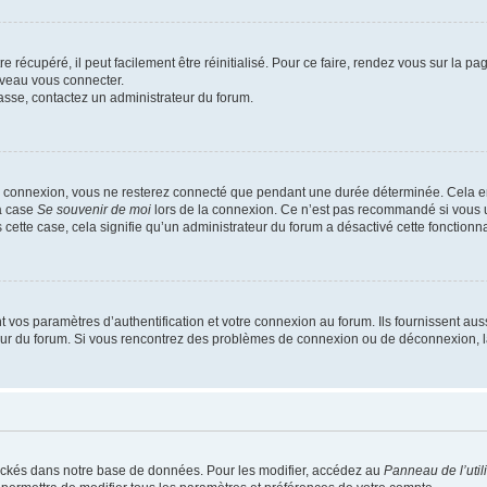
 récupéré, il peut facilement être réinitialisé. Pour ce faire, rendez vous sur la p
uveau vous connecter.
passe, contactez un administrateur du forum.
e connexion, vous ne resterez connecté que pendant une durée déterminée. Cela em
la case
Se souvenir de moi
lors de la connexion. Ce n’est pas recommandé si vous u
s cette case, cela signifie qu’un administrateur du forum a désactivé cette fonctionna
os paramètres d’authentification et votre connexion au forum. Ils fournissent aussi
teur du forum. Si vous rencontrez des problèmes de connexion ou de déconnexion, l
ockés dans notre base de données. Pour les modifier, accédez au
Panneau de l’util