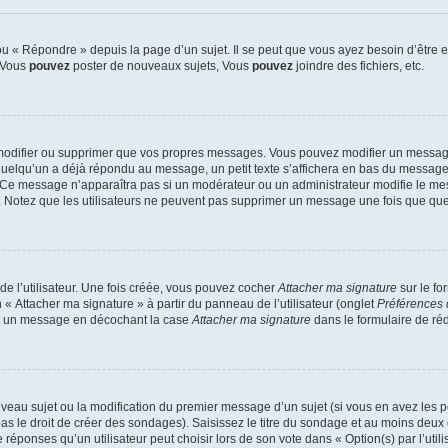
 « Répondre » depuis la page d’un sujet. Il se peut que vous ayez besoin d’être e
: Vous
pouvez
poster de nouveaux sujets, Vous
pouvez
joindre des fichiers, etc.
modifier ou supprimer que vos propres messages. Vous pouvez modifier un message
lqu’un a déjà répondu au message, un petit texte s’affichera en bas du message ind
n. Ce message n’apparaîtra pas si un modérateur ou un administrateur modifie le mes
ive. Notez que les utilisateurs ne peuvent pas supprimer un message une fois que qu
e l’utilisateur. Une fois créée, vous pouvez cocher
Attacher ma signature
sur le fo
 « Attacher ma signature » à partir du panneau de l’utilisateur (onglet
Préférences 
 à un message en décochant la case
Attacher ma signature
dans le formulaire de ré
ouveau sujet ou la modification du premier message d’un sujet (si vous en avez les p
 le droit de créer des sondages). Saisissez le titre du sondage et au moins deux o
onses qu’un utilisateur peut choisir lors de son vote dans « Option(s) par l’utilis