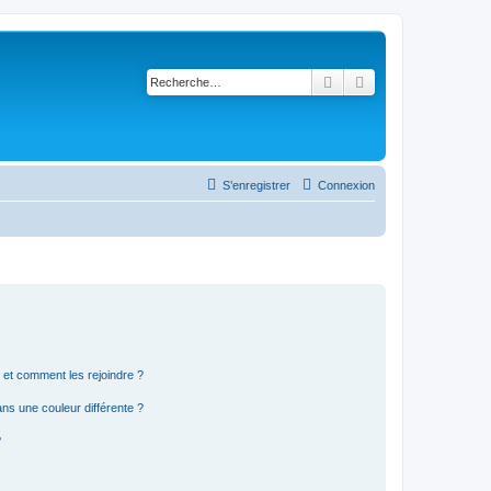
Rechercher
Recherche avancé
S’enregistrer
Connexion
s et comment les rejoindre ?
s une couleur différente ?
?