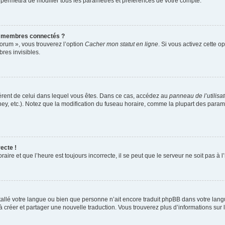
 permettra de modifier tous les paramètres et préférences de votre compte.
s membres connectés ?
forum », vous trouverez l’option
Cacher mon statut en ligne
. Si vous activez cette o
es invisibles.
ifférent de celui dans lequel vous êtes. Dans ce cas, accédez au
panneau de l’utilisa
ney, etc.). Notez que la modification du fuseau horaire, comme la plupart des para
ecte !
aire et que l’heure est toujours incorrecte, il se peut que le serveur ne soit pas à
installé votre langue ou bien que personne n’ait encore traduit phpBB dans votre l
s à créer et partager une nouvelle traduction. Vous trouverez plus d’informations sur l