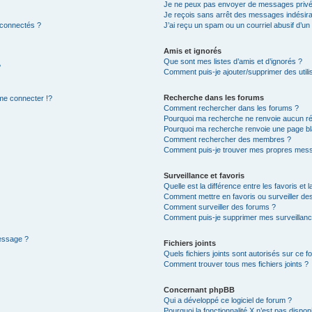
Je ne peux pas envoyer de messages privé
Je reçois sans arrêt des messages indésira
 connectés ?
J’ai reçu un spam ou un courriel abusif d’u
Amis et ignorés
Que sont mes listes d’amis et d’ignorés ?
?
Comment puis-je ajouter/supprimer des utilis
Recherche dans les forums
e connecter !?
Comment rechercher dans les forums ?
Pourquoi ma recherche ne renvoie aucun ré
Pourquoi ma recherche renvoie une page bl
Comment rechercher des membres ?
Comment puis-je trouver mes propres mess
Surveillance et favoris
Quelle est la différence entre les favoris et l
Comment mettre en favoris ou surveiller des
Comment surveiller des forums ?
Comment puis-je supprimer mes surveillanc
message ?
Fichiers joints
Quels fichiers joints sont autorisés sur ce f
Comment trouver tous mes fichiers joints ?
Concernant phpBB
Qui a développé ce logiciel de forum ?
Pourquoi la fonctionnalité X n’est pas dispon