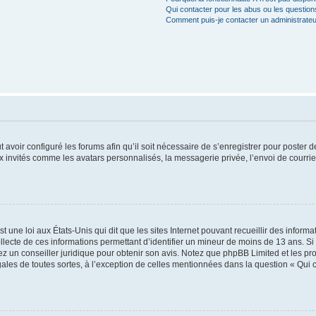
Qui contacter pour les abus ou les questio
Comment puis-je contacter un administrateu
t avoir configuré les forums afin qu’il soit nécessaire de s’enregistrer pour poster
x invités comme les avatars personnalisés, la messagerie privée, l’envoi de courri
t une loi aux États-Unis qui dit que les sites Internet pouvant recueillir des infor
ollecte de ces informations permettant d’identifier un mineur de moins de 13 ans. S
tez un conseiller juridique pour obtenir son avis. Notez que phpBB Limited et les pr
gales de toutes sortes, à l’exception de celles mentionnées dans la question « Qui