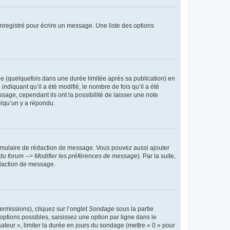
nregistré pour écrire un message. Une liste des options
 (quelquefois dans une durée limitée après sa publication) en
iquant qu’il a été modifié, le nombre de fois qu’il a été
sage, cependant ils ont la possibilité de laisser une note
elqu’un y a répondu.
rmulaire de rédaction de message. Vous pouvez aussi ajouter
du forum --> Modifier les préférences de message
). Par la suite,
daction de message.
ermissions), cliquez sur l’onglet
Sondage
sous la partie
ptions possibles, saisissez une option par ligne dans le
ateur », limiter la durée en jours du sondage (mettre « 0 » pour