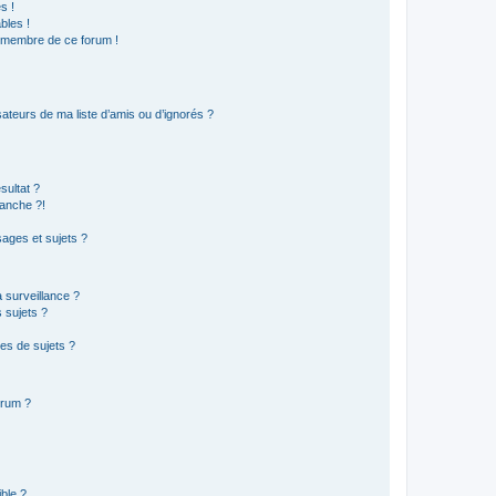
s !
bles !
n membre de ce forum !
ateurs de ma liste d’amis ou d’ignorés ?
sultat ?
anche ?!
ages et sujets ?
a surveillance ?
 sujets ?
es de sujets ?
orum ?
ible ?