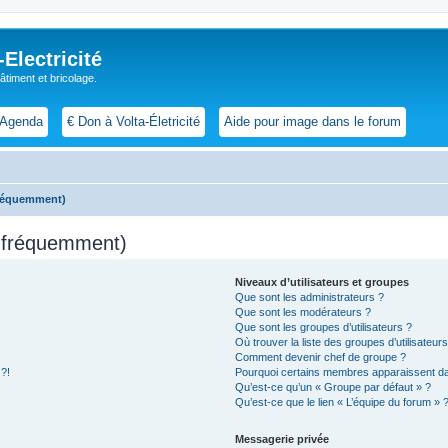
lectricité
 bâtiment et bricolage.
Agenda
€ Don à Volta-Életricité
Aide pour image dans le forum
fréquemment)
s fréquemment)
Niveaux d’utilisateurs et groupes
Que sont les administrateurs ?
Que sont les modérateurs ?
Que sont les groupes d’utilisateurs ?
Où trouver la liste des groupes d’utilisateur
Comment devenir chef de groupe ?
 ?!
Pourquoi certains membres apparaissent dan
Qu’est-ce qu’un « Groupe par défaut » ?
Qu’est-ce que le lien « L’équipe du forum » 
Messagerie privée