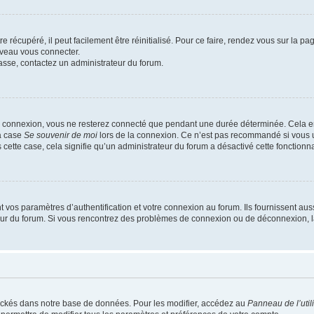
 récupéré, il peut facilement être réinitialisé. Pour ce faire, rendez vous sur la p
uveau vous connecter.
passe, contactez un administrateur du forum.
e connexion, vous ne resterez connecté que pendant une durée déterminée. Cela em
la case
Se souvenir de moi
lors de la connexion. Ce n’est pas recommandé si vous u
s cette case, cela signifie qu’un administrateur du forum a désactivé cette fonctionna
os paramètres d’authentification et votre connexion au forum. Ils fournissent aussi
teur du forum. Si vous rencontrez des problèmes de connexion ou de déconnexion, l
ockés dans notre base de données. Pour les modifier, accédez au
Panneau de l’util