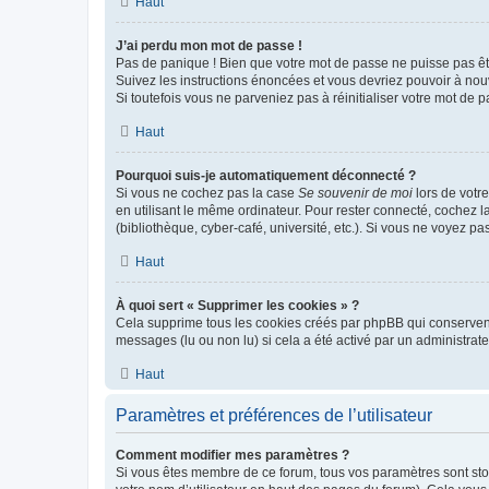
Haut
J’ai perdu mon mot de passe !
Pas de panique ! Bien que votre mot de passe ne puisse pas être
Suivez les instructions énoncées et vous devriez pouvoir à no
Si toutefois vous ne parveniez pas à réinitialiser votre mot de 
Haut
Pourquoi suis-je automatiquement déconnecté ?
Si vous ne cochez pas la case
Se souvenir de moi
lors de votr
en utilisant le même ordinateur. Pour rester connecté, cochez 
(bibliothèque, cyber-café, université, etc.). Si vous ne voyez pa
Haut
À quoi sert « Supprimer les cookies » ?
Cela supprime tous les cookies créés par phpBB qui conservent v
messages (lu ou non lu) si cela a été activé par un administra
Haut
Paramètres et préférences de l’utilisateur
Comment modifier mes paramètres ?
Si vous êtes membre de ce forum, tous vos paramètres sont st