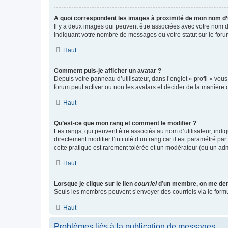
A quoi correspondent les images à proximité de mon nom d’u
Il y a deux images qui peuvent être associées avec votre nom d’
indiquant votre nombre de messages ou votre statut sur le fo
Haut
Comment puis-je afficher un avatar ?
Depuis votre panneau d’utilisateur, dans l’onglet « profil » vou
forum peut activer ou non les avatars et décider de la manière d
Haut
Qu’est-ce que mon rang et comment le modifier ?
Les rangs, qui peuvent être associés au nom d’utilisateur, ind
directement modifier l’intitulé d’un rang car il est paramétré p
cette pratique est rarement tolérée et un modérateur (ou un ad
Haut
Lorsque je clique sur le lien
courriel
d’un membre, on me de
Seuls les membres peuvent s’envoyer des courriels via le formulai
Haut
Problèmes liés à la publication de messages