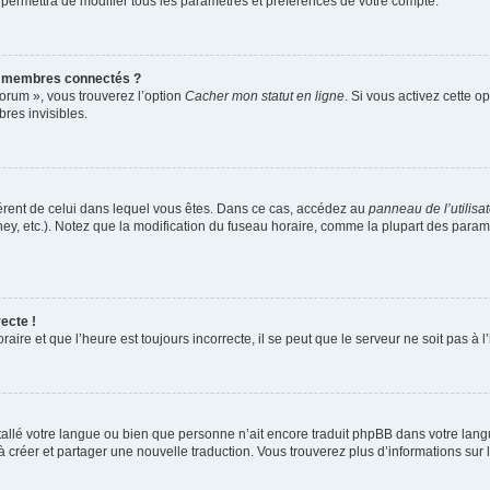
 permettra de modifier tous les paramètres et préférences de votre compte.
s membres connectés ?
forum », vous trouverez l’option
Cacher mon statut en ligne
. Si vous activez cette o
es invisibles.
ifférent de celui dans lequel vous êtes. Dans ce cas, accédez au
panneau de l’utilisa
ney, etc.). Notez que la modification du fuseau horaire, comme la plupart des para
ecte !
aire et que l’heure est toujours incorrecte, il se peut que le serveur ne soit pas à
installé votre langue ou bien que personne n’ait encore traduit phpBB dans votre l
s à créer et partager une nouvelle traduction. Vous trouverez plus d’informations sur l