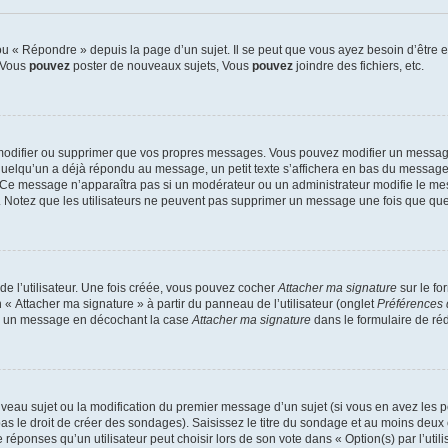
 « Répondre » depuis la page d’un sujet. Il se peut que vous ayez besoin d’être e
: Vous
pouvez
poster de nouveaux sujets, Vous
pouvez
joindre des fichiers, etc.
modifier ou supprimer que vos propres messages. Vous pouvez modifier un message
lqu’un a déjà répondu au message, un petit texte s’affichera en bas du message ind
n. Ce message n’apparaîtra pas si un modérateur ou un administrateur modifie le mes
ive. Notez que les utilisateurs ne peuvent pas supprimer un message une fois que qu
e l’utilisateur. Une fois créée, vous pouvez cocher
Attacher ma signature
sur le fo
 « Attacher ma signature » à partir du panneau de l’utilisateur (onglet
Préférences 
 à un message en décochant la case
Attacher ma signature
dans le formulaire de ré
ouveau sujet ou la modification du premier message d’un sujet (si vous en avez les p
 le droit de créer des sondages). Saisissez le titre du sondage et au moins deux o
onses qu’un utilisateur peut choisir lors de son vote dans « Option(s) par l’utilis