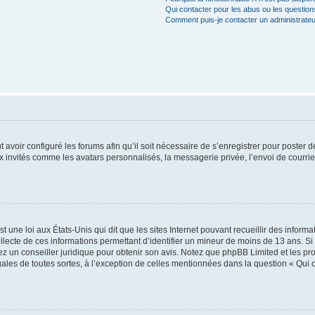
Qui contacter pour les abus ou les questio
Comment puis-je contacter un administrateu
t avoir configuré les forums afin qu’il soit nécessaire de s’enregistrer pour poster
x invités comme les avatars personnalisés, la messagerie privée, l’envoi de courri
t une loi aux États-Unis qui dit que les sites Internet pouvant recueillir des infor
ollecte de ces informations permettant d’identifier un mineur de moins de 13 ans. S
tez un conseiller juridique pour obtenir son avis. Notez que phpBB Limited et les pr
gales de toutes sortes, à l’exception de celles mentionnées dans la question « Qui