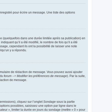
nregistré pour écrire un message. Une liste des options
 (quelquefois dans une durée limitée après sa publication) en
iquant qu’il a été modifié, le nombre de fois qu’il a été
sage, cependant ils ont la possibilité de laisser une note
elqu’un y a répondu.
rmulaire de rédaction de message. Vous pouvez aussi ajouter
du forum --> Modifier les préférences de message
). Par la suite,
daction de message.
ermissions), cliquez sur l’onglet
Sondage
sous la partie
ptions possibles, saisissez une option par ligne dans le
ateur », limiter la durée en jours du sondage (mettre « 0 » pour