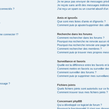
Je ne peux pas envoyer de messages privé
Je reçois sans arrêt des messages indésira
 connectés ?
J’ai reçu un spam ou un courriel abusif d’u
Amis et ignorés
Que sont mes listes d’amis et d’ignorés ?
?
Comment puis-je ajouter/supprimer des utilis
Recherche dans les forums
e connecter !?
Comment rechercher dans les forums ?
Pourquoi ma recherche ne renvoie aucun ré
Pourquoi ma recherche renvoie une page bl
Comment rechercher des membres ?
Comment puis-je trouver mes propres mess
Surveillance et favoris
Quelle est la différence entre les favoris et l
Comment mettre en favoris ou surveiller des
Comment surveiller des forums ?
Comment puis-je supprimer mes surveillanc
message ?
Fichiers joints
Quels fichiers joints sont autorisés sur ce f
Comment trouver tous mes fichiers joints ?
Concernant phpBB
Qui a développé ce logiciel de forum ?
Pourquoi la fonctionnalité X n’est pas dispon