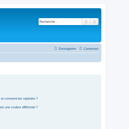
Rechercher
Recherche avancé
S’enregistrer
Connexion
s et comment les rejoindre ?
s une couleur différente ?
?