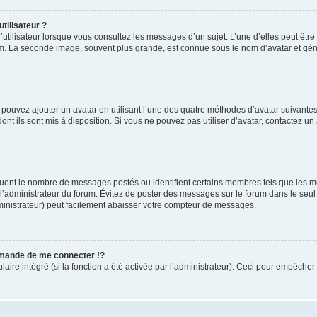
tilisateur ?
utilisateur lorsque vous consultez les messages d’un sujet. L’une d’elles peut êtr
rum. La seconde image, souvent plus grande, est connue sous le nom d’avatar et 
s pouvez ajouter un avatar en utilisant l’une des quatre méthodes d’avatar suivantes 
ont ils sont mis à disposition. Si vous ne pouvez pas utiliser d’avatar, contactez un
iquent le nombre de messages postés ou identifient certains membres tels que les 
ar l’administrateur du forum. Évitez de poster des messages sur le forum dans le seu
ministrateur) peut facilement abaisser votre compteur de messages.
mande de me connecter !?
re intégré (si la fonction a été activée par l’administrateur). Ceci pour empêcher l’u