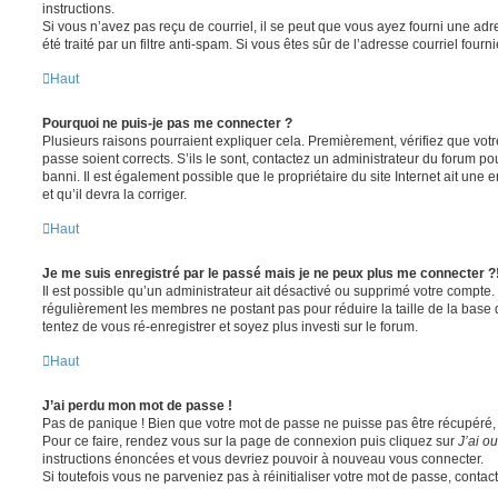
instructions.
Si vous n’avez pas reçu de courriel, il se peut que vous ayez fourni une adre
été traité par un filtre anti-spam. Si vous êtes sûr de l’adresse courriel fourn
Haut
Pourquoi ne puis-je pas me connecter ?
Plusieurs raisons pourraient expliquer cela. Premièrement, vérifiez que votre
passe soient corrects. S’ils le sont, contactez un administrateur du forum po
banni. Il est également possible que le propriétaire du site Internet ait une 
et qu’il devra la corriger.
Haut
Je me suis enregistré par le passé mais je ne peux plus me connecter ?
Il est possible qu’un administrateur ait désactivé ou supprimé votre compte. 
régulièrement les membres ne postant pas pour réduire la taille de la base 
tentez de vous ré-enregistrer et soyez plus investi sur le forum.
Haut
J’ai perdu mon mot de passe !
Pas de panique ! Bien que votre mot de passe ne puisse pas être récupéré, il 
Pour ce faire, rendez vous sur la page de connexion puis cliquez sur
J’ai o
instructions énoncées et vous devriez pouvoir à nouveau vous connecter.
Si toutefois vous ne parveniez pas à réinitialiser votre mot de passe, contac