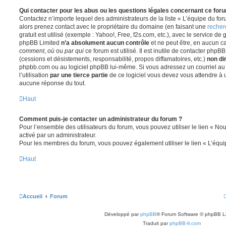
Qui contacter pour les abus ou les questions légales concernant ce for
Contactez n’importe lequel des administrateurs de la liste « L’équipe du fo
alors prenez contact avec le propriétaire du domaine (en faisant une
recher
gratuit est utilisé (exemple : Yahoo!, Free, f2s.com, etc.), avec le service d
phpBB Limited
n’a absolument aucun contrôle
et ne peut être, en aucun c
comment
,
où
ou
par qui
ce forum est utilisé. Il est inutile de contacter phpB
(cessions et désistements, responsabilité, propos diffamatoires, etc.)
non di
phpbb.com ou au logiciel phpBB lui-même. Si vous adressez un courriel a
l’utilisation
par une tierce partie
de ce logiciel vous devez vous attendre à 
aucune réponse du tout.
Haut
Comment puis-je contacter un administrateur du forum ?
Pour l’ensemble des utilisateurs du forum, vous pouvez utiliser le lien « Nous
activé par un administrateur.
Pour les membres du forum, vous pouvez également utiliser le lien « L’équi
Haut
Accueil
Forum
Développé par
phpBB
® Forum Software © phpBB L
Traduit par
phpBB-fr.com