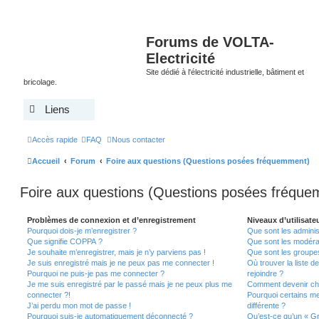
Forums de VOLTA-
Electricité
Site dédié à l'électricité industrielle, bâtiment et
bricolage.
Liens
Accès rapide
FAQ
Nous contacter
Accueil
Forum
Foire aux questions (Questions posées fréquemment)
Foire aux questions (Questions posées fréqu
Problèmes de connexion et d’enregistrement
Niveaux d’utilisate
Pourquoi dois-je m’enregistrer ?
Que sont les adminis
Que signifie COPPA ?
Que sont les modéra
Je souhaite m’enregistrer, mais je n’y parviens pas !
Que sont les groupes 
Je suis enregistré mais je ne peux pas me connecter !
Où trouver la liste d
Pourquoi ne puis-je pas me connecter ?
rejoindre ?
Je me suis enregistré par le passé mais je ne peux plus me
Comment devenir ch
connecter ?!
Pourquoi certains m
J’ai perdu mon mot de passe !
différente ?
Pourquoi suis-je automatiquement déconnecté ?
Qu’est-ce qu’un « Gr