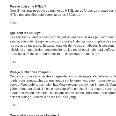
Puis-je utiliser le HTML ?
Non, il n’est pas possible de publier du HTML sur ce forum. La plupart des 
HTML peuvent être appliquées avec les BBCodes.
Haut
Que sont les smileys ?
Les smileys, ou émoticônes, sont de petites images utilisées pour exprime
simple, exemple : :) signifie joyeux, :( signifie triste. La liste complète des s
rédaction de message. Essayez toutefois de ne pas en abuser. Ils peuvent
illisible et un modérateur peut décider de les retirer ou simplement d’efface
aussi avoir défini un nombre maximum de smileys par message.
Haut
Puis-je publier des images ?
Oui, vous pouvez afficher des images dans vos messages. Par ailleurs, si l’a
joints, vous pouvez charger une image sur le forum. Autrement, vous devez 
serveur Web public, exemple : http://www.exemple.com/mon-image.gif. Vou
votre ordinateur (sauf si c’est un serveur Web public) ni des images placé
d’authentification, exemple : boîtes aux lettres Hotmail ou Yahoo!, sites pro
afficher l’image, utilisez la balise BBCode [img].
Haut
Que sont les annonces globales ?