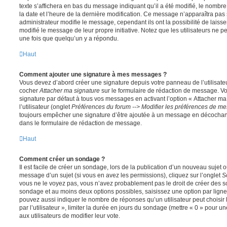
texte s’affichera en bas du message indiquant qu’il a été modifié, le nombre 
la date et l’heure de la dernière modification. Ce message n’apparaîtra pas
administrateur modifie le message, cependant ils ont la possibilité de laisse
modifié le message de leur propre initiative. Notez que les utilisateurs n
une fois que quelqu’un y a répondu.
Haut
Comment ajouter une signature à mes messages ?
Vous devez d’abord créer une signature depuis votre panneau de l’utilisate
cocher
Attacher ma signature
sur le formulaire de rédaction de message. Vo
signature par défaut à tous vos messages en activant l’option « Attacher ma
l’utilisateur (onglet
Préférences du forum --> Modifier les préférences de m
toujours empêcher une signature d’être ajoutée à un message en décochan
dans le formulaire de rédaction de message.
Haut
Comment créer un sondage ?
Il est facile de créer un sondage, lors de la publication d’un nouveau sujet 
message d’un sujet (si vous en avez les permissions), cliquez sur l’onglet
S
vous ne le voyez pas, vous n’avez probablement pas le droit de créer des so
sondage et au moins deux options possibles, saisissez une option par lig
pouvez aussi indiquer le nombre de réponses qu’un utilisateur peut choisir 
par l’utilisateur », limiter la durée en jours du sondage (mettre « 0 » pour un
aux utilisateurs de modifier leur vote.