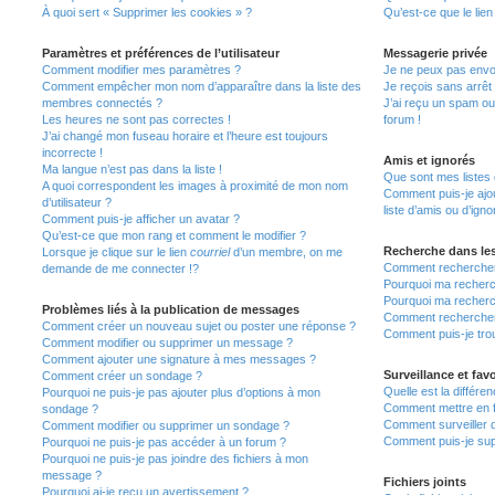
À quoi sert « Supprimer les cookies » ?
Qu’est-ce que le lien
Paramètres et préférences de l’utilisateur
Messagerie privée
Comment modifier mes paramètres ?
Je ne peux pas envo
Comment empêcher mon nom d’apparaître dans la liste des
Je reçois sans arrêt
membres connectés ?
J’ai reçu un spam ou
Les heures ne sont pas correctes !
forum !
J’ai changé mon fuseau horaire et l’heure est toujours
incorrecte !
Amis et ignorés
Ma langue n’est pas dans la liste !
Que sont mes listes 
A quoi correspondent les images à proximité de mon nom
Comment puis-je ajou
d’utilisateur ?
liste d’amis ou d’igno
Comment puis-je afficher un avatar ?
Qu’est-ce que mon rang et comment le modifier ?
Recherche dans le
Lorsque je clique sur le lien
courriel
d’un membre, on me
Comment rechercher
demande de me connecter !?
Pourquoi ma recherc
Pourquoi ma recherc
Problèmes liés à la publication de messages
Comment recherche
Comment créer un nouveau sujet ou poster une réponse ?
Comment puis-je tro
Comment modifier ou supprimer un message ?
Comment ajouter une signature à mes messages ?
Surveillance et favo
Comment créer un sondage ?
Quelle est la différen
Pourquoi ne puis-je pas ajouter plus d’options à mon
Comment mettre en fa
sondage ?
Comment surveiller 
Comment modifier ou supprimer un sondage ?
Comment puis-je sup
Pourquoi ne puis-je pas accéder à un forum ?
Pourquoi ne puis-je pas joindre des fichiers à mon
message ?
Fichiers joints
Pourquoi ai-je reçu un avertissement ?