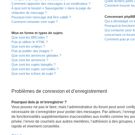
Quels fichiers joints
Comment rapporter des messages à un modérateur ?
Comment trouver tous
À quoi sert le bouton « Sauvegarder » dans la page de
rédaction de message ?
Concernant phpB
Pourquoi mon message doit être validé ?
Qui a développé ce l
Comment remonter mon sujet ?
Pourquoi la fonctionn
Qui contacter pour l
Mise en forme et types de sujets
concernant ce forum
Que sont les BBCodes ?
Comment puis-je cont
Puis-je utiliser le HTML ?
Que sont les smileys ?
Puis-je publier des images ?
Que sont les annonces globales ?
Que sont les annonces ?
Que sont les sujets épinglés ?
Que sont les sujets verrouillés ?
Que sont les icônes de sujet ?
Problèmes de connexion et d’enregistrement
Pourquoi dois-je m’enregistrer ?
Vous pouvez ne pas le faire, mais l’administrateur du forum peut avoir configu
nécessaire de s’enregistrer pour poster des messages. Par ailleurs, l’enreg
de fonctionnalités supplémentaires inaccessibles aux invités comme les av
privée, l’envoi de courriels aux autres membres, l’adhésion à des groupes, 
rapide et vivement conseillée.