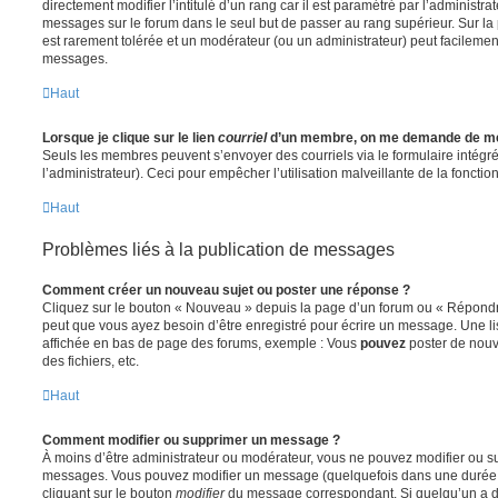
directement modifier l’intitulé d’un rang car il est paramétré par l’administr
messages sur le forum dans le seul but de passer au rang supérieur. Sur la 
est rarement tolérée et un modérateur (ou un administrateur) peut facileme
messages.
Haut
Lorsque je clique sur le lien
courriel
d’un membre, on me demande de me
Seuls les membres peuvent s’envoyer des courriels via le formulaire intégré (
l’administrateur). Ceci pour empêcher l’utilisation malveillante de la fonctionn
Haut
Problèmes liés à la publication de messages
Comment créer un nouveau sujet ou poster une réponse ?
Cliquez sur le bouton « Nouveau » depuis la page d’un forum ou « Répondre 
peut que vous ayez besoin d’être enregistré pour écrire un message. Une li
affichée en bas de page des forums, exemple : Vous
pouvez
poster de nouv
des fichiers, etc.
Haut
Comment modifier ou supprimer un message ?
À moins d’être administrateur ou modérateur, vous ne pouvez modifier ou 
messages. Vous pouvez modifier un message (quelquefois dans une durée l
cliquant sur le bouton
modifier
du message correspondant. Si quelqu’un a d