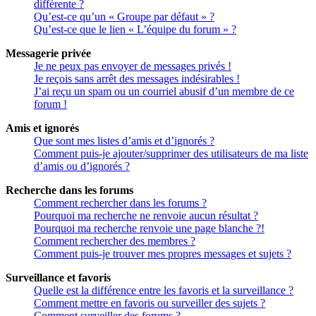
différente ?
Qu’est-ce qu’un « Groupe par défaut » ?
Qu’est-ce que le lien « L’équipe du forum » ?
Messagerie privée
Je ne peux pas envoyer de messages privés !
Je reçois sans arrêt des messages indésirables !
J’ai reçu un spam ou un courriel abusif d’un membre de ce
forum !
Amis et ignorés
Que sont mes listes d’amis et d’ignorés ?
Comment puis-je ajouter/supprimer des utilisateurs de ma liste
d’amis ou d’ignorés ?
Recherche dans les forums
Comment rechercher dans les forums ?
Pourquoi ma recherche ne renvoie aucun résultat ?
Pourquoi ma recherche renvoie une page blanche ?!
Comment rechercher des membres ?
Comment puis-je trouver mes propres messages et sujets ?
Surveillance et favoris
Quelle est la différence entre les favoris et la surveillance ?
Comment mettre en favoris ou surveiller des sujets ?
Comment surveiller des forums ?