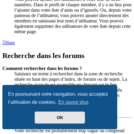
manières. Dans le profil de chaque membre, il y a un lien pour
l’ajouter dans votre liste d’amis ou d’ignorés. Ou, depuis votre
panneau de l’utilisateur, vous pouvez ajouter directement des
membres en saisissant leur nom d’utilisateur. Vous pouvez
également supprimer des utilisateurs de votre liste depuis cette
même page.
Haut
Recherche dans les forums
Comment rechercher dans les forums ?
Saisissez un terme à rechercher dans la zone de recherche
située en haut des pages d’index, de forums ou de sujets. La
recherche avancée est accessible en cliquant sur le lien
« Recherche avancée » disponible sur toutes les pages du
En poursuivant votre navigation, vous acceptez
forum. L’accès à la recherche peut dépendre des thèmes
graphiques utilisés.
l’utilisation de cookies.
En savoir plus
Haut
OK
Pourquoi ma recherche ne renvoie aucun résultat ?
Votre recherche est probablement trop vague ou comprend